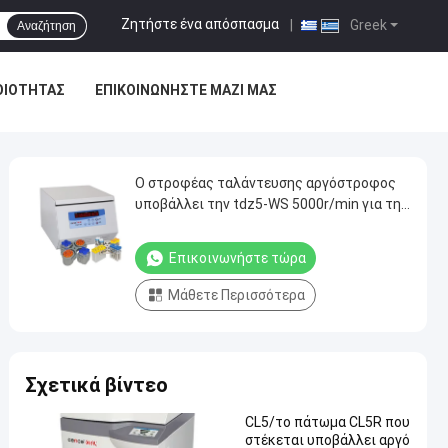
Ζητήστε ένα απόσπασμα
|
Greek
Αναζήτηση
ΟΙΌΤΗΤΑΣ
ΕΠΙΚΟΙΝΩΝΉΣΤΕ ΜΑΖΊ ΜΑΣ
Ο στροφέας ταλάντευσης αργόστροφος
υποβάλλει την tdz5-WS 5000r/min για την
κλινική ιατρική σε φυγοκέντρωση
Επικοινωνήστε τώρα
Μάθετε Περισσότερα
Σχετικά βίντεο
CL5/το πάτωμα CL5R που
στέκεται υποβάλλει αργό