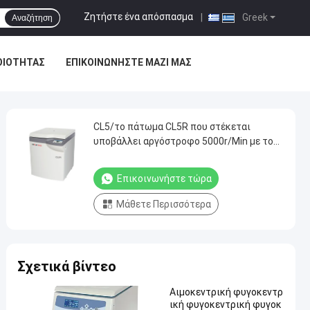
Ζητήστε ένα απόσπασμα
|
Greek
Αναζήτηση
ΟΙΌΤΗΤΑΣ
ΕΠΙΚΟΙΝΩΝΉΣΤΕ ΜΑΖΊ ΜΑΣ
CL5/το πάτωμα CL5R που στέκεται
υποβάλλει αργόστροφο 5000r/Min με το
στροφέα ταλάντευσης σε φυγοκέντρωση
Επικοινωνήστε τώρα
Μάθετε Περισσότερα
Σχετικά βίντεο
Αιμοκεντρική φυγοκεντρ
ική φυγοκεντρική φυγοκ