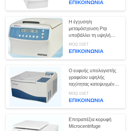
ΕΠΙΚΟΙΝΩΝΊΑ
1.5ml
16
Επιτραπέζια κορυφή
Η έγχυση/η
μεταμόσχευση Prp
Microcentrifuge
υποβάλλει τη υψηλή
επίδοση μηχανών για
MOQ:1SET
την ομορφιά σε
ΕΠΙΚΟΙΝΩΝΊΑ
φυγοκέντρωση
Ο ευφυής υπολογιστής
4
γραφείου υψηλής
Το αργό πετρέλαιο
ταχύτητας κατεψυγμένος
υποβάλλει H2100R 4 σε
υποβάλλει σε
MOQ:1SET
φυγοκέντρωση *
ΕΠΙΚΟΙΝΩΝΊΑ
ανώτατη ικανότητα
φυγοκέντρωση
750ml
Επιτραπέζια κορυφή
Microcentrifuge