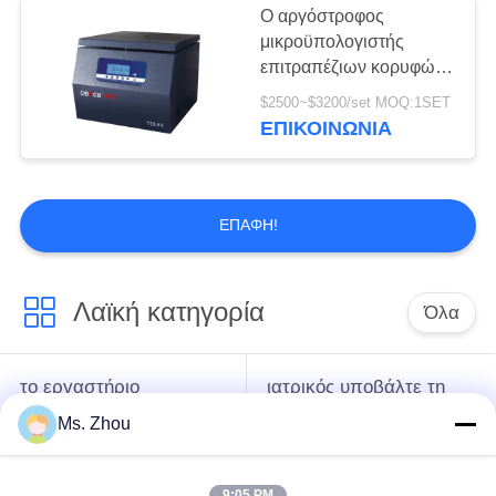
Ο αργόστροφος
μικροϋπολογιστής
επιτραπέζιων κορυφών
υποβάλλει το νερό
$2500~$3200/set MOQ:1SET
Determing σε
ΕΠΙΚΟΙΝΩΝΊΑ
φυγοκέντρωση αργού
πετρελαίου TDL5Y
υποβάλλει
ΕΠΑΦΉ!
Λαϊκή κατηγορία
Όλα
το εργαστήριο
ιατρικός υποβάλτε τη
υποβάλλει τη μηχανή
μηχανή σε
Ms. Zhou
σε φυγοκέντρωση
φυγοκέντρωση
9:05 PM