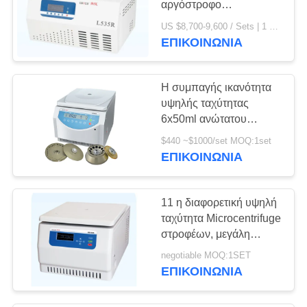
αργόστροφο
5
κατεψυγμένο L535R
US $8,700-9,600 / Sets | 1 Set/Sets (Min. Order) MOQ:1 Ρυθμίστε / Σετ
Μίνι υποβάλτε τη
μεγάλης περιεκτικότητας
ΕΠΙΚΟΙΝΩΝΊΑ
μηχανή σε
Η συμπαγής ικανότητα
φυγοκέντρωση
υψηλής ταχύτητας
6x50ml ανώτατου
Microcentrifuge
$440 ~$1000/set MOQ:1set
εργαστηριακών πινάκων
ΕΠΙΚΟΙΝΩΝΊΑ
15
δομών ανώτατη
Κεντρίφουγα φιάλη
υποβάλλει σε
φυγοκέντρωση
11 η διαφορετική υψηλή
& σωλήνας
ταχύτητα Microcentrifuge
στροφέων, μεγάλη
περιεκτικότητα
negotiable MOQ:1SET
υποβάλλει σε
ΕΠΙΚΟΙΝΩΝΊΑ
φυγοκέντρωση