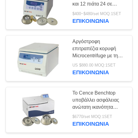
και 12 πιάτα 24 σε
PRIVACY
φυγοκέντρωση 0.5ml
$400~$480/set MOQ:1SET
1.5ml 5ml τριχοειδής
POLICY
ΕΠΙΚΟΙΝΩΝΊΑ
69
στροφέας πιάτων
ο χωρισμός αίματος
Αργόστροφη
υποβάλλει σε
επιτραπέζια κορυφή
Microcentrifuge με τη
φυγοκέντρωση
μεγάλη περιεκτικότητα 4
US $880.00 MOQ:1SET
* 250ml εξουσιοδότηση
ΕΠΙΚΟΙΝΩΝΊΑ
1 έτους
53
Το Cence Benchtop
Η τράπεζα αίματος
υποβάλλει ασφάλειας
ανώτατη ικανότητα
υποβάλλει σε
6x100ml σε
$6770/set MOQ:1SET
φυγοκέντρωση
φυγοκέντρωση
ΕΠΙΚΟΙΝΩΝΊΑ
ταχύτητας 25000rpm
απόδοσης την ανώτατη