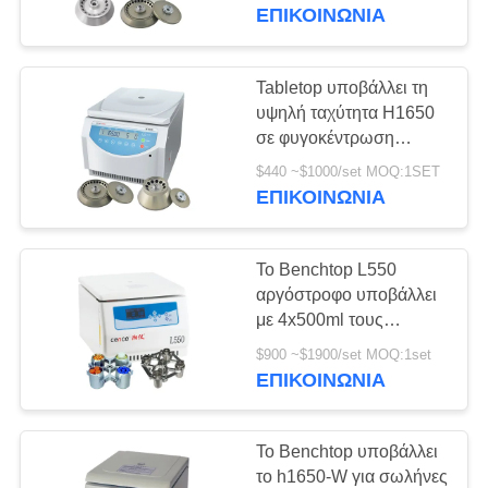
ΈΛΕΓΧΟΣ
νοσοκομείο σε
ΕΠΙΚΟΙΝΩΝΊΑ
φυγοκέντρωση
ΠΟΙΌΤΗΤΑΣ
Tabletop υποβάλλει τη
35
ΕΠΙΚΟΙΝΩΝΉΣΤΕ
υψηλή ταχύτητα H1650
PRP PRF
σε φυγοκέντρωση
ΜΑΖΊ
υποβάλλει με την
υποβάλλει σε
$440 ~$1000/set MOQ:1SET
ΜΑΣ
αβούρτσιστη ΣΥΝΕΧΉ
ΕΠΙΚΟΙΝΩΝΊΑ
μηχανή
φυγοκέντρωση
ΕΙΔΉΣΕΙΣ
Το Benchtop L550
αργόστροφο υποβάλλει
ΥΠΟΘΈΣΕΙΣ
με 4x500ml τους
69
στροφείς ταλάντευσης
$900 ~$1900/set MOQ:1set
κατεψυγμένος
200ml σε φυγοκέντρωση
ΕΠΙΚΟΙΝΩΝΊΑ
VR
100ml
υποβάλτε τη μηχανή
SITEMAP
Το Benchtop υποβάλλει
σε φυγοκέντρωση
το h1650-W για σωλήνες