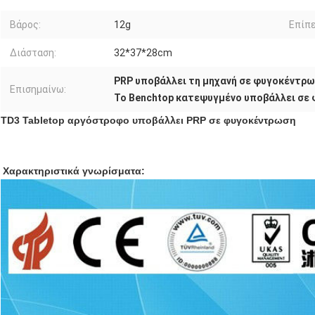
Βάρος:
12g
Επίπε
Διάσταση:
32*37*28cm
PRP υποβάλλει τη μηχανή σε φυγοκέντρ
Επισημαίνω:
Το Benchtop κατεψυγμένο υποβάλλει σε
TD3 Tabletop αργόστροφο υποβάλλει PRP σε φυγοκέντρωση
Χαρακτηριστικά γνωρίσματα: