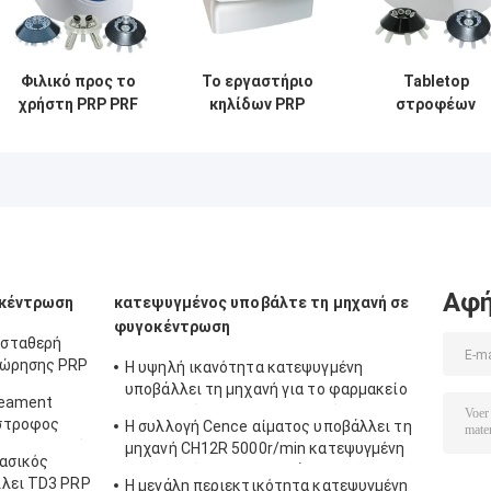
Φιλικό προς το
Το εργαστήριο
Tabletop
χρήστη PRP PRF
κηλίδων PRP
στροφέων
υποβάλλει σε
κυττάρων
8x15ml 4000rp
φυγοκέντρωση
υποβάλλει τη
PRP PRF TD4
με το μοναδικό
μηχανή 3000r/min
γωνίας
απορροφητή
σε
αργόστροφο
κλονισμού
φυγοκέντρωση
υποβάλλει σε
υποβάλλει τον
φυγοκέντρωσ
εξοπλισμό
Αφή
οκέντρωση
κατεψυγμένος υποβάλτε τη μηχανή σε
φυγοκέντρωση
 σταθερή
εώρησης PRP
Η υψηλή ικανότητα κατεψυγμένη
ει CTK32 σε
υποβάλλει τη μηχανή για το φαρμακείο
reament
σε φυγοκέντρωση/βιο - προϊόντα
στροφος
Η συλλογή Cence αίματος υποβάλλει τη
 σε ιατρικό
μηχανή CH12R 5000r/min κατεψυγμένη
ασικός
σε φυγοκέντρωση υποβάλλει
λλει TD3 PRP
Η μεγάλη περιεκτικότητα κατεψυγμένη