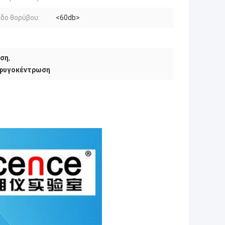
δο θορύβου:
<60db>
ωση
,
 φυγοκέντρωση