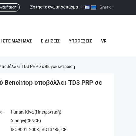
Ζητήστε ένα απόσπασμα
|
Greek
Αναζήτηση
ΉΣΤΕ ΜΑΖΊ ΜΑΣ
ΕΙΔΉΣΕΙΣ
ΥΠΟΘΈΣΕΙΣ
VR
 Υποβάλλει TD3 PRP Σε Φυγοκέντρωση
ύ Benchtop υποβάλλει TD3 PRP σε
ς:
Hunan, Κίνα (Ηπειρωτική)
Xiangyi(CENCE)
ISO9001: 2008, ISO13485, CE