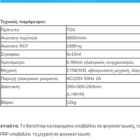
Τεχνικές παράμετροι:
Πρότυπο
TD3
Ανώτατη ταχύτητα
4000r/min
Ανώτατο RCF
1980×g
Στροφέας
6x15ml
Χρονόμετρο
0-99min ηλεκτρικός συγχρονισμός
Μηχανή
ΣΥΝΕΧΗΣ αβούρτσιστη μηχανή, έλεγ
Παροχή ηλεκτρικού ρεύματος
AC220V 50Hz 2A
Διάσταση
280×300×260mm
(L×W×H)
Βάρος
12kg
,
ετικέτα:
Το Benchtop κατεψυγμένο υποβάλλει σε φυγοκέντρωση
τ
PRP υποβάλλει τη μηχανή σε φυγοκέντρωση