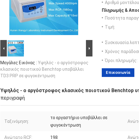
Αριθμό μοντέλου
Πληρωμής & Αποσ
Ποσότητα παραγγ
Τιμή:
Συσκευασία λεπτ
Χρόνος παράδοσ
Όροι πληρωμής:
Μεγάλες Εικόνας :
Υψηλός - ο αργόστροφος
κλασικός ποιοτικού Benchtop υποβάλλει
Επικοινωνία
TD3 PRP σε φυγοκέντρωση
Υψηλός - ο αργόστροφος κλασικός ποιοτικού Benchtop 
περιγραφή
το εργαστήριο υποβάλλει σε
Ταξινόμηση:
Ανώτ
φυγοκέντρωση
Ανώτατο RCF:
198
Ανώτα