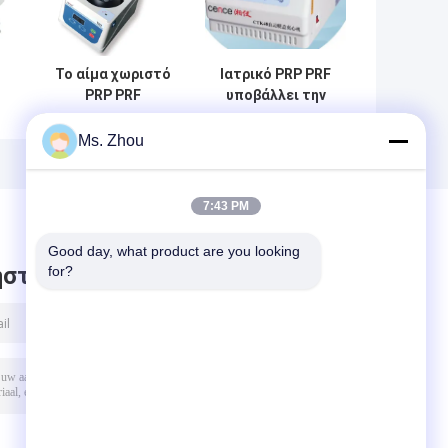
Το αίμα χωριστό
Ιατρικό PRP PRF
PRP PRF
υποβάλλει την
m
πλάσματος
αυτόματη
υποβάλλει τη
αποκάλυψη στη
Ms. Zhou
μηχανή TD3 σε
σταθερή
φυγοκέντρωση
θερμοκρασία
CTK48 σε
7:43 PM
η
φυγοκέντρωση
Good day, what product are you looking 
στε μήνυμα
for?