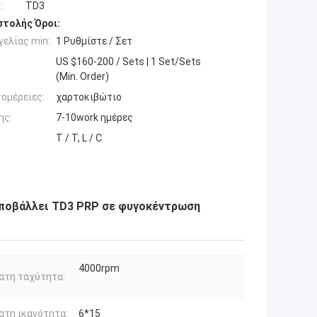
:
TD3
τολής Όροι:
ελίας min:
1 Ρυθμίστε / Σετ
US $160-200 / Sets | 1 Set/Sets
(Min. Order)
ομέρειες:
χαρτοκιβώτιο
ης:
7-10work ημέρες
T / T, L / C
υποβάλλει TD3 PRP σε φυγοκέντρωση
4000rpm
ατη ταχύτητα:
τη ικανότητα:
6*15