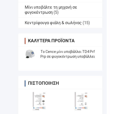
Μίνι υποβάλτε τη μηχανή σε
φυγοκέντρωση
(5)
Κεντρίφουγα φιάλη & σωλήνας
(15)
ΚΑΛΎΤΕΡΑ ΠΡΟΪΌΝΤΑ
Το Cence μίνι υποβάλλει TD4 Prf
Prp σε φυγοκέντρωση υποβάλλει
ΠΙΣΤΟΠΟΊΗΣΗ