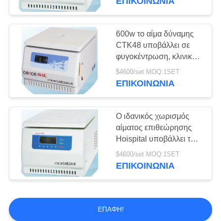
ΕΠΙΚΟΙΝΩΝΊΑ
υποβάλλει τη μηχανή
600w το αίμα δύναμης
CTK48 υποβάλλει σε
φυγοκέντρωση, κλινικός
φυγοκεντρωτής 4000r/
$4600/set MOQ:1SET
ελάχιστη ανώτατη
ΕΠΙΚΟΙΝΩΝΊΑ
ταχύτητα
Ο ιδανικός χωρισμός
αίματος επιθεώρησης
Hoispital υποβάλλει την
ελαφριά υψηλή επίδοση
$4600/set MOQ:1SET
σε φυγοκέντρωση
ΕΠΙΚΟΙΝΩΝΊΑ
ΕΠΑΦΉ!