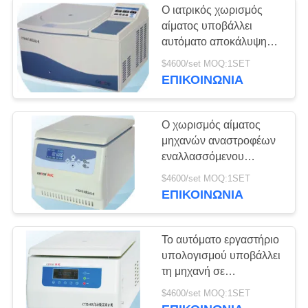
Ο ιατρικός χωρισμός
αίματος υποβάλλει
αυτόματο αποκάλυψη
κατεψυγμένο CTK80R
$4600/set MOQ:1SET
σε φυγοκέντρωση
ΕΠΙΚΟΙΝΩΝΊΑ
Ο χωρισμός αίματος
μηχανών αναστροφέων
εναλλασσόμενου
ρεύματος υποβάλλει τον
$4600/set MOQ:1SET
αυτόματο υπολογισμό
ΕΠΙΚΟΙΝΩΝΊΑ
RCF σε φυγοκέντρωση
Το αυτόματο εργαστήριο
υπολογισμού υποβάλλει
τη μηχανή σε
φυγοκέντρωση, η
$4600/set MOQ:1SET
επιτραπέζια κορυφή