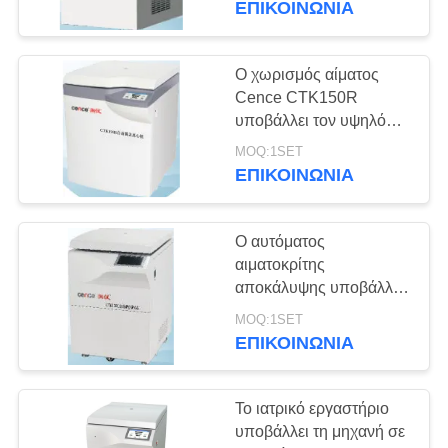
ΕΠΙΚΟΙΝΩΝΊΑ
σε φυγοκέντρωση
16
Επιτραπέζια κορυφή
Ο χωρισμός αίματος
Cence CTK150R
Microcentrifuge
υποβάλλει τον υψηλό
έλεγχο ταχύτητας
MOQ:1SET
ακρίβειας σε
ΕΠΙΚΟΙΝΩΝΊΑ
φυγοκέντρωση
Ο αυτόματος
4
αιματοκρίτης
Το αργό πετρέλαιο
αποκάλυψης υποβάλλει
σε φυγοκέντρωση, αίμα
υποβάλλει σε
MOQ:1SET
μετά από το
ΕΠΙΚΟΙΝΩΝΊΑ
φυγοκεντρωτή 4000r/λ.
φυγοκέντρωση
Το ιατρικό εργαστήριο
υποβάλλει τη μηχανή σε