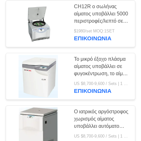
CH12R ο σωλήνας
αίματος υποβάλλει 5000
214
περιστροφές/λεπτό σε
Αργόστροφος
φυγοκέντρωση
$1980/set MOQ:1SET
υποβάλλει τη δύναμη
ΕΠΙΚΟΙΝΩΝΊΑ
υποβάλτε σε
8x10ml 450W
φυγοκέντρωση
Το μικρό έξοχο πλάσμα
αίματος υποβάλλει σε
φυγοκέντρωση, το αίμα
υποβάλλει τη συσκευή
60
US $8,700-9,600 / Sets | 1 Set/Sets (Min. Order) MOQ:1 Ρυθμίστε / Σετ
5000rpm
ΕΠΙΚΟΙΝΩΝΊΑ
η υψηλή ταχύτητα
υποβάλλει σε
Ο ιατρικός αργόστροφος
χωρισμός αίματος
φυγοκέντρωση
υποβάλλει αυτόματο
αποκάλυψη
US $8,700-9,600 / Sets | 1 Set/Sets (Min. Order) MOQ:1SET
κατεψυγμένο CTK132R