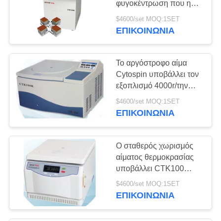
φυγοκέντρωση που η
5
γρήγορη περιστροφή
$4600/set MOQ:1SET
Μίνι υποβάλτε τη
υποβάλλει CTK120R για
ΕΠΙΚΟΙΝΩΝΊΑ
το χωρισμό αίματος
μηχανή σε
Το αργόστροφο αίμα
φυγοκέντρωση
Cytospin υποβάλλει τον
εξοπλισμό 4000r/την
ελάχιστη ανώτατη
$4600/set MOQ:1SET
ταχύτητα σε
ΕΠΙΚΟΙΝΩΝΊΑ
15
φυγοκέντρωση
Κεντρίφουγα φιάλη
Ο σταθερός χωρισμός
& σωλήνας
αίματος θερμοκρασίας
υποβάλλει CTK100
4000r/την ελάχιστη
$4600/set MOQ:1SET
ανώτατη ταχύτητα σε
ΕΠΙΚΟΙΝΩΝΊΑ
φυγοκέντρωση