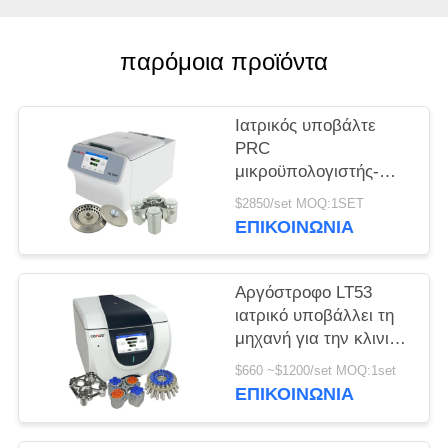
PRIVACY
παρόμοια προϊόντα
POLICY
Ιατρικός υποβάλτε
PRC
μικροϋπολογιστής-
σωλήνων H1750R σε
$2850/set MOQ:1SET
φυγοκέντρωση τη
ΕΠΙΚΟΙΝΩΝΊΑ
υψηλή ταχύτητα
σωλήνων
κατεψυγμένη
Αργόστροφο LT53
υποβάλλει
ιατρικό υποβάλλει τη
μηχανή για την κλινική
γενετική βιολογία
$660 ~$1200/set MOQ:1set
ιατρικής σε
ΕΠΙΚΟΙΝΩΝΊΑ
φυγοκέντρωση