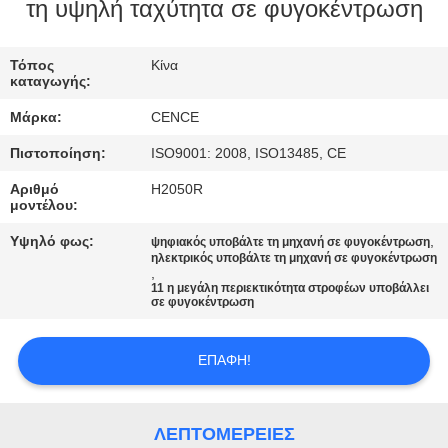
ΈΛΕΓΧΟΣ
τη υψηλή ταχύτητα σε φυγοκέντρωση
ΠΟΙΌΤΗΤΑΣ
Τόπος
Κίνα
καταγωγής:
ΕΠΙΚΟΙΝΩΝΉΣΤΕ
Μάρκα:
CENCE
ΜΑΖΊ
Πιστοποίηση:
ISO9001: 2008, ISO13485, CE
ΜΑΣ
Αριθμό
H2050R
μοντέλου:
ΕΙΔΉΣΕΙΣ
Υψηλό φως:
,
ψηφιακός υποβάλτε τη μηχανή σε φυγοκέντρωση
ηλεκτρικός υποβάλτε τη μηχανή σε φυγοκέντρωση
,
ΥΠΟΘΈΣΕΙΣ
11 η μεγάλη περιεκτικότητα στροφέων υποβάλλει
σε φυγοκέντρωση
VR
ΕΠΑΦΉ!
SITEMAP
ΛΕΠΤΟΜΈΡΕΙΕΣ