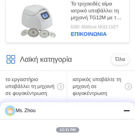
Το τριχοειδές αίμα
ιατρικό υποβάλλει τη
μηχανή TG12M με το
σύστημα
$390~$560/set MOQ:1SET
αυτοδιάγνωσης
ΕΠΙΚΟΙΝΩΝΊΑ
ελαττωμάτων σε
φυγοκέντρωση
Λαϊκή κατηγορία
Όλα
το εργαστήριο
ιατρικός υποβάλτε τη
υποβάλλει τη μηχανή
μηχανή σε
σε φυγοκέντρωση
φυγοκέντρωση
Ms. Zhou
κατεψυγμένος
PRP PRF υποβάλλει
υποβάλτε τη μηχανή
σε φυγοκέντρωση
σε φυγοκέντρωση
12:31 PM