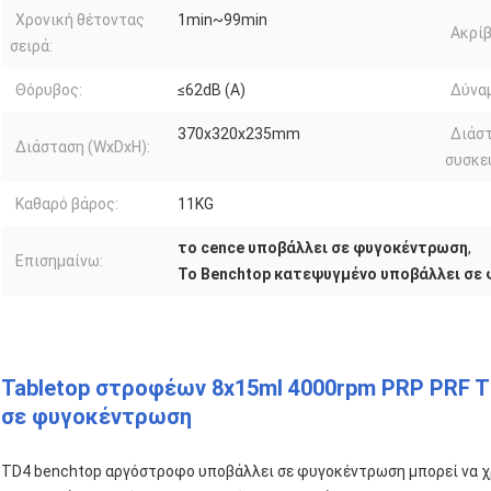
Χρονική θέτοντας
1min~99min
Ακρίβ
σειρά:
Θόρυβος:
≤62dB (Α)
Δύνα
370x320x235mm
Διάσ
Διάσταση (WxDxH):
συσκε
Καθαρό βάρος:
11KG
το cence υποβάλλει σε φυγοκέντρωση
,
Επισημαίνω:
Το Benchtop κατεψυγμένο υποβάλλει σε
Tabletop στροφέων 8x15ml 4000rpm PRP PRF 
σε φυγοκέντρωση
TD4 benchtop αργόστροφο υποβάλλει σε φυγοκέντρωση μπορεί να χρ