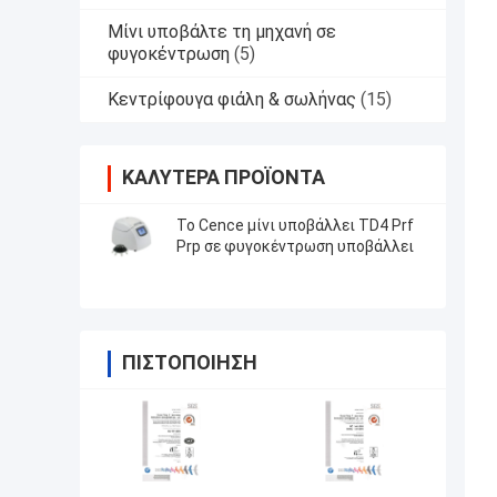
Μίνι υποβάλτε τη μηχανή σε
φυγοκέντρωση
(5)
Κεντρίφουγα φιάλη & σωλήνας
(15)
ΚΑΛΎΤΕΡΑ ΠΡΟΪΌΝΤΑ
Το Cence μίνι υποβάλλει TD4 Prf
Prp σε φυγοκέντρωση υποβάλλει
ΠΙΣΤΟΠΟΊΗΣΗ