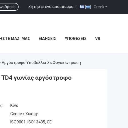
Ζητήστε ένα απόσπασμα
|
Greek
Αναζήτηση
ΉΣΤΕ ΜΑΖΊ ΜΑΣ
ΕΙΔΉΣΕΙΣ
ΥΠΟΘΈΣΕΙΣ
VR
ς Αργόστροφο Υποβάλλει Σε Φυγοκέντρωση
F TD4 γωνίας αργόστροφο
ς:
Κίνα
Cence / Xiangyi
ISO9001, ISO13485, CE