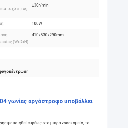
±30r/min
εια ταχύτητας:
μη:
100W
ταση
410x530x290mm
υασίας (WxDxH):
 φυγοκέντρωση
TD4 γωνίας αργόστροφο υποβάλλει
ησιμοποιηθεί ευρέως στα μικρά νοσοκομεία, τα