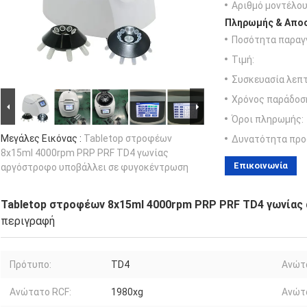
Αριθμό μοντέλου
Πληρωμής & Αποσ
Ποσότητα παραγγ
Τιμή:
Συσκευασία λεπτ
Χρόνος παράδοσ
Όροι πληρωμής:
Μεγάλες Εικόνας :
Tabletop στροφέων
Δυνατότητα προ
8x15ml 4000rpm PRP PRF TD4 γωνίας
Επικοινωνία
αργόστροφο υποβάλλει σε φυγοκέντρωση
Tabletop στροφέων 8x15ml 4000rpm PRP PRF TD4 γωνίας
περιγραφή
Πρότυπο:
TD4
Ανώτ
Ανώτατο RCF:
1980xg
Ανώτα