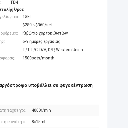
:
TD4
τολής Όροι:
ελίας min:
1SET
$280 ~$360/set
ομέρειες:
Κιβώτιο χαρτοκιβωτίων
ης:
6-9 ημέρες εργασίας
T/T, L/C, D/A, D/P, Western Union
σφοράς:
1500sets/month
 αργόστροφο υποβάλλει σε φυγοκέντρωση
ατη ταχύτητα:
4000r/min
τη ικανότητα:
8x15ml