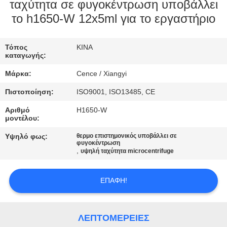
ΈΛΕΓΧΟΣ
ταχύτητα σε φυγοκέντρωση υποβάλλει
το h1650-W 12x5ml για το εργαστήριο
ΠΟΙΌΤΗΤΑΣ
Τόπος
ΚΙΝΑ
ΕΠΙΚΟΙΝΩΝΉΣΤΕ
καταγωγής:
ΜΑΖΊ
Μάρκα:
Cence / Xiangyi
ΜΑΣ
Πιστοποίηση:
ISO9001, ISO13485, CE
Αριθμό
H1650-W
ΕΙΔΉΣΕΙΣ
μοντέλου:
Υψηλό φως:
θερμο επιστημονικός υποβάλλει σε
φυγοκέντρωση
ΥΠΟΘΈΣΕΙΣ
,
υψηλή ταχύτητα microcentrifuge
VR
ΕΠΑΦΉ!
SITEMAP
ΛΕΠΤΟΜΈΡΕΙΕΣ