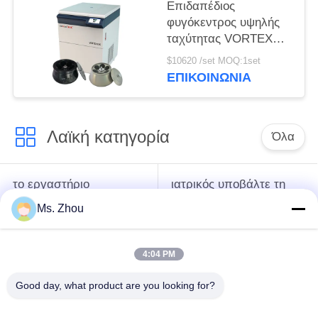
Επιδαπέδιος
φυγόκεντρος υψηλής
ταχύτητας VORTEX
10K με γωνιακούς
$10620 /set MOQ:1set
ρότορες μεγάλης
ΕΠΙΚΟΙΝΩΝΊΑ
χωρητικότητας
Λαϊκή κατηγορία
Όλα
το εργαστήριο
ιατρικός υποβάλτε τη
υποβάλλει τη μηχανή
μηχανή σε
Ms. Zhou
σε φυγοκέντρωση
φυγοκέντρωση
4:04 PM
κατεψυγμένος
PRP PRF υποβάλλει
υποβάλτε τη μηχανή
σε φυγοκέντρωση
Good day, what product are you looking for?
σε φυγοκέντρωση