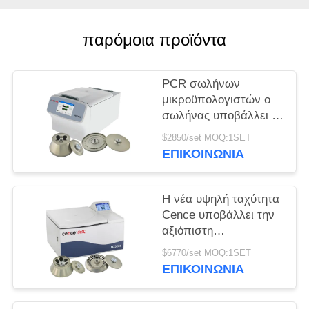
PRIVACY
παρόμοια προϊόντα
POLICY
PCR σωλήνων
μικροϋπολογιστών ο
σωλήνας υποβάλλει το
καθολικό υψηλής
$2850/set MOQ:1SET
ταχύτητας σε
ΕΠΙΚΟΙΝΩΝΊΑ
φυγοκέντρωση
υποβάλλει H1750R
Η νέα υψηλή ταχύτητα
Cence υποβάλλει την
αξιόπιστη
φυγοκεντρικότητα για
$6770/set MOQ:1SET
τη μοριακή βιολογία σε
ΕΠΙΚΟΙΝΩΝΊΑ
φυγοκέντρωση