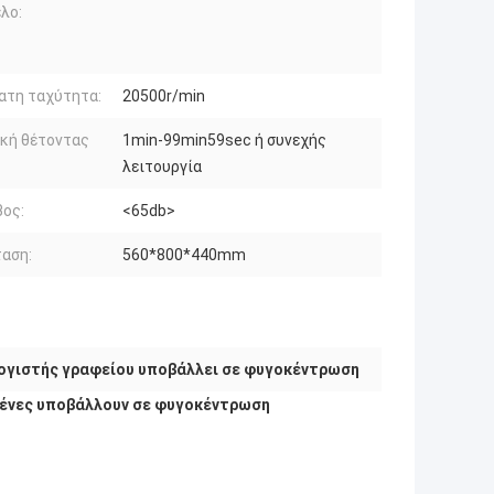
λο:
ατη ταχύτητα:
20500r/min
κή θέτοντας
1min-99min59sec ή συνεχής
λειτουργία
ος:
<65db>
αση:
560*800*440mm
ογιστής γραφείου υποβάλλει σε φυγοκέντρωση
γμένες υποβάλλουν σε φυγοκέντρωση