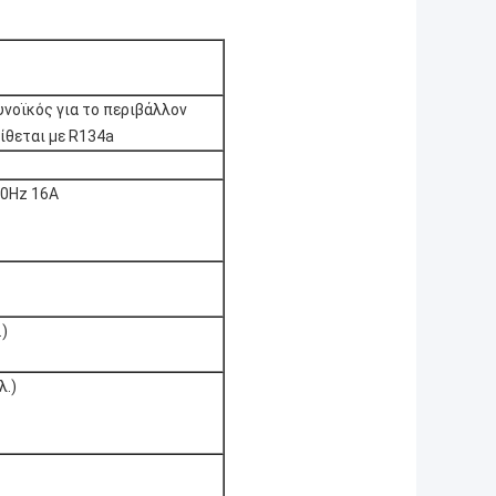
υνοϊκός για το περιβάλλον
ίθεται με R134a
50Hz 16A
.)
λ.)