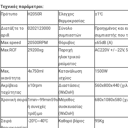
Τεχνικές παράμετροι:
Πρότυπο
H2050R
Έλεγχος
±1℃
θερμοκρασίας
Διατάξτε το
0202123000
Σύνολο
Προηγμένος και ε
αριθ.
συμπιεστών
συμπιεστής που τ
Max.speed
20500RPM
Θόρυβος
≤65dB (Α)
Max.RCF
29200xg
Παροχή
AC220V +/--22V, 
ηλεκτρικού
ρεύματος
Max,
4x750ml
Κατανάλωση
1500W
ικανότητα
ισχύος
Ακρίβεια
±10rpm
Διαστάσεις
560x800x440 (χιλ
ταχύτητας
(WxDxH)
Χρονική σειρά
1min~99min59s
Μέγεθος
680x1080x580 (χι
ή συνεχές
συσκευασίας
τρέξιμο
(WxDxH)
Σειρά
-20℃~40℃
Καθαρό βάρος
95Kg
θερμοκρασίας