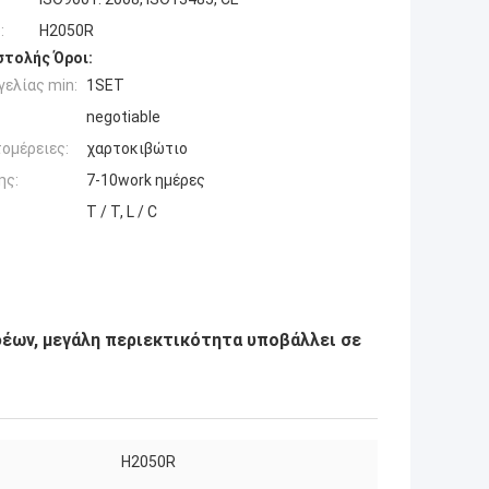
:
H2050R
τολής Όροι:
ελίας min:
1SET
negotiable
ομέρειες:
χαρτοκιβώτιο
ης:
7-10work ημέρες
T / T, L / C
φέων, μεγάλη περιεκτικότητα υποβάλλει σε
H2050R