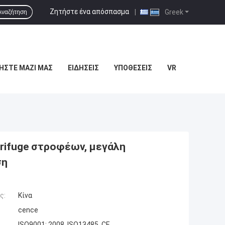
Ζητήστε ένα απόσπασμα
|
Greek
Αναζήτηση
ΉΣΤΕ ΜΑΖΊ ΜΑΣ
ΕΙΔΉΣΕΙΣ
ΥΠΟΘΈΣΕΙΣ
VR
rifuge στροφέων, μεγάλη
ση
ς:
Κίνα
cence
ISO9001: 2008, ISO13485, CE