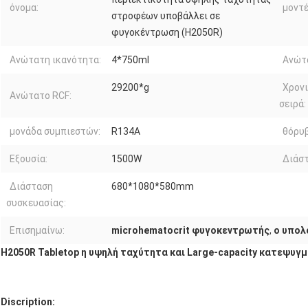
όνομα:
μοντέ
στροφέων υποβάλλει σε
φυγοκέντρωση (H2050R)
Ανώτατη ικανότητα:
4*750ml
Ανώτ
29200*g
Χρονι
Ανώτατο RCF:
σειρά:
μονάδα συμπιεστών:
R134A
θόρυβ
Εξουσία:
1500W
Διάστ
Διάσταση
680*1080*580mm
συσκευασίας:
Επισημαίνω:
microhematocrit φυγοκεντρωτής
,
ο υπολ
H2050R Tabletop η υψηλή ταχύτητα και Large-capacity κατεψυ
Discription: