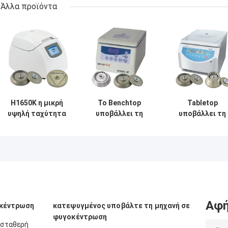
Άλλα προϊόντα
H1650K η μικρή
Το Benchtop
Tabletop
υψηλή ταχύτητα
υποβάλλει τη
υποβάλλει τη
υποβάλλει το
χαμηλού θορύβου
υψηλή ταχύτητ
μικροϋπολογιστή
υψηλή ταχύτητα
H1650 σε
Benchtop
h1650-W για το
φυγοκέντρωσ
μηχανών σε
κλινικό
υποβάλλει με τ
φυγοκέντρωση
νοσοκομείο σε
αβούρτσιστη
υποβάλλει τη
φυγοκέντρωση
ΣΥΝΕΧΉ μηχαν
μηχανή
Αφή
οκέντρωση
κατεψυγμένος υποβάλτε τη μηχανή σε
φυγοκέντρωση
 σταθερή