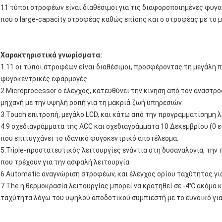
11 τύποι στροφέων είναι διαθέσιμοι για τις διαφοροποιημένες φυγ
που ο large-capacity στροφέας καθώς επίσης και ο στροφέας με το
Χαρακτηριστικά γνωρίσματα:
1.11 οι τύποι στροφέων είναι διαθέσιμοι, προσφέροντας τη μεγάλη 
φυγοκεντρικές εφαρμογές.
2.Microprocessor ο έλεγχος, κατευθύνει την κίνηση από τον αναστ
μηχανή με την υψηλή ροπή για τη μακριά ζωή υπηρεσιών.
3.Touch επιτροπή, μεγάλο LCD, και κάτω από την προγραμματίσημη λ
4.9 σχεδιαγράμματα της ACC και σχεδιαγράμματα 10 Δεκεμβρίου (0 ε
που επιτυγχάνει το ιδανικό φυγοκεντρικό αποτέλεσμα.
5.Triple-προστατευτικός λειτουργίες ενάντια στη δυσαναλογία, την
που τρέχουν για την ασφαλή λειτουργία.
6.Automatic αναγνώριση στροφέων, και έλεγχος ορίου ταχύτητας γι
7.The η θερμοκρασία λειτουργίας μπορεί να κρατηθεί σε -4℃ ακόμα κ
ταχύτητα λόγω του υψηλού αποδοτικού συμπιεστή με το ευνοϊκό για