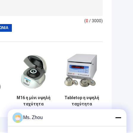
(
0
/ 3000)
M16 η μίνι υψηλή
Tabletop η υψηλή
ταχύτητα
ταχύτητα
υποβάλλει σε
υποβάλλει την
φυγοκέντρωση
tg16-WS με τους
Ms. Zhou
ε
με το στροφέα
στροφείς γωνίας
γωνίας
σε