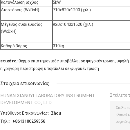
Κατανάλωση ισχύος
5kW
Διαστάσεις (WxDxH)
710x820x1200 (χιλ.)
Μέγεθος συσκευασίας
920x1040x1520 (χιλ.)
(WxDxH)
Καθαρό βάρος
310kg
,
ετικέτα:
θερμο επιστημονικός υποβάλλει σε φυγοκέντρωση
υψηλή 
η γρήγορη περιστροφή υποβάλλει σε φυγοκέντρωση
Στοιχεία επικοινωνίας
HUNAN XIANGYI LABORATORY INSTRUMENT
Στείλετε 
DEVELOPMENT CO., LTD.
Υπεύθυνος Επικοινωνίας:
Zhou
Τηλ.::
+8613100259558