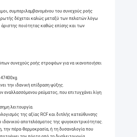
σιμοι, συμπεριλαμβανομένου του συνεχούς ροής
ντρωτής δέχεται καλώς μεταξύ των πελατών λόγω
ς άριστης ποιότητας καθώς επίσης και των
ύπων συνεχούς ροής στροφέων για να ικανοποιήσει
 47400xg.
ει την ιδανική επίδραση ψύξης.
ων εναλλασσόμενου ρεύματος, που επιτυγχάνει λίγη
σημη λειτουργία.
ολογισμός της αξίας RCF και διπλής κατεύθυνσης
ου ιδανικού αποτελέσματος της φυγοκεντρικότητας.
, την πέρα-θερμοκρασία, ή τη δυσαναλογία που
ποτρέψει την πόρτα από τη δυσλειτουργία.