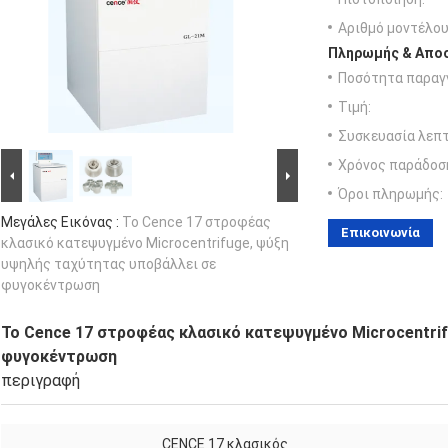
Αριθμό μοντέλου
Πληρωμής & Αποσ
Ποσότητα παραγγ
Τιμή:
Συσκευασία λεπτ
Χρόνος παράδοσ
Όροι πληρωμής:
Μεγάλες Εικόνας :
Το Cence 17 στροφέας
Επικοινωνία
κλασικό κατεψυγμένο Microcentrifuge, ψύξη
υψηλής ταχύτητας υποβάλλει σε
φυγοκέντρωση
Το Cence 17 στροφέας κλασικό κατεψυγμένο Microcentri
φυγοκέντρωση
περιγραφή
CENCE 17 κλασικός