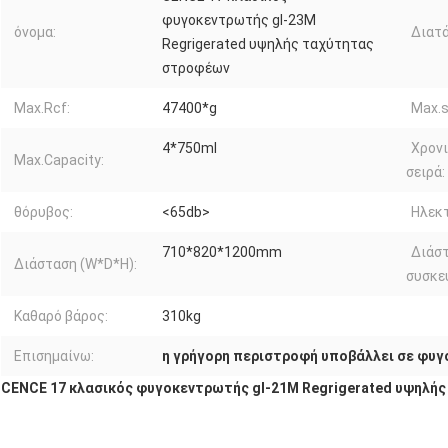
φυγοκεντρωτής gl-23M
όνομα:
Διατά
Regrigerated υψηλής ταχύτητας
στροφέων
Max.Rcf:
47400*g
Max.s
4*750ml
Χρονι
Max.Capacity:
σειρά:
θόρυβος:
<65db>
Ηλεκτ
710*820*1200mm
Διάσ
Διάσταση (W*D*H):
συσκε
Καθαρό βάρος:
310kg
Επισημαίνω:
η γρήγορη περιστροφή υποβάλλει σε φυ
CENCE 17 κλασικός φυγοκεντρωτής gl-21M Regrigerated υψηλή