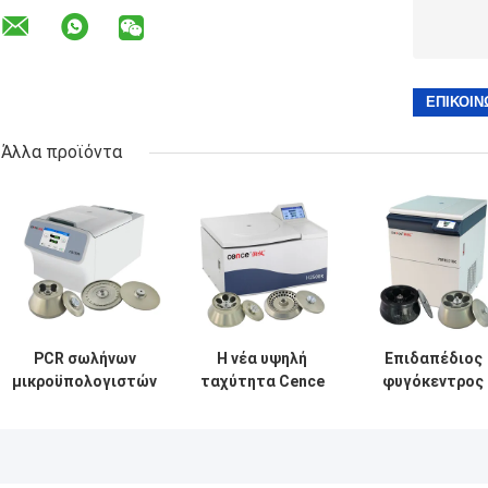
Άλλα προϊόντα
PCR σωλήνων
Η νέα υψηλή
Επιδαπέδιος
μικροϋπολογιστών
ταχύτητα Cence
φυγόκεντρος
ο σωλήνας
υποβάλλει την
υψηλής
υποβάλλει το
αξιόπιστη
ταχύτητας
καθολικό υψηλής
φυγοκεντρικότητα
VORTEX 10K μ
ταχύτητας σε
για τη μοριακή
γωνιακούς