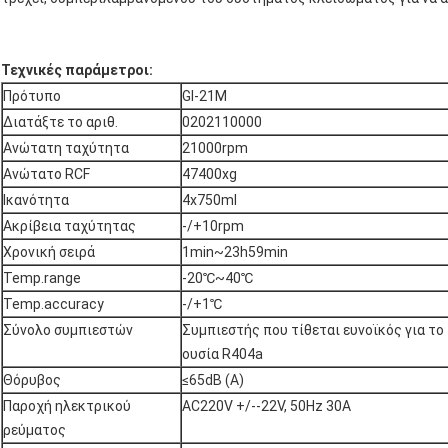
Τεχνικές παράμετροι:
Πρότυπο
Gl-21M
Διατάξτε το αριθ.
0202110000
Ανώτατη ταχύτητα
21000rpm
Ανώτατο RCF
47400xg
Ικανότητα
4x750ml
Ακρίβεια ταχύτητας
-/+10rpm
Χρονική σειρά
1min~23h59min
Temp.range
-20℃~40℃
Temp.accuracy
-/+1℃
Σύνολο συμπιεστών
Συμπιεστής που τίθεται ευνοϊκός για το
ουσία R404a
Θόρυβος
≤65dB (Α)
Παροχή ηλεκτρικού
AC220V +/--22V, 50Hz 30A
ρεύματος