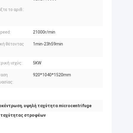
ξτε το αριθ.:
peed:
21000r/min
κή θέτοντας
1min-23h59min
ρική ισχύς:
5KW
ταση
920*1040*1520mm
υασίας:
γοκέντρωση
,
υψηλή ταχύτητα microcentrifuge
ς ταχύτητας στροφέων