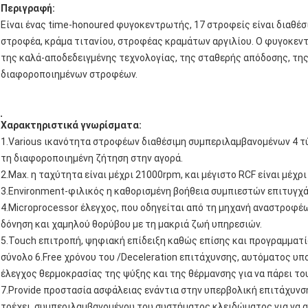
Περιγραφή:
Είναι ένας time-honoured φυγοκεντρωτής, 17 στροφείς είναι διαθέ
στροφέα, κράμα τιτανίου, στροφέας κραμάτων αργιλίου. Ο φυγοκε
της καλά-αποδεδειγμένης τεχνολογίας, της σταθερής απόδοσης, τη
διαφοροποιημένων στροφέων.
Χαρακτηριστικά γνωρίσματα:
1.Various ικανότητα στροφέων διαθέσιμη συμπεριλαμβανομένων 4 τ
τη διαφοροποιημένη ζήτηση στην αγορά.
2.Max. η ταχύτητα είναι μέχρι 21000rpm, και μέγιστο RCF είναι μέχρι
3.Environment-φιλικός η καθορισμένη βοήθεια συμπιεστών επιτυγχάν
4.Microprocessor έλεγχος, που οδηγείται από τη μηχανή αναστροφέ
δόνηση και χαμηλού θορύβου με τη μακριά ζωή υπηρεσιών.
5.Touch επιτροπή, ψηφιακή επίδειξη καθώς επίσης και προγραμματί
σύνολο 6.Free χρόνου του /Deceleration επιτάχυνσης, αυτόματος υπ
έλεγχος θερμοκρασίας της ψύξης και της θέρμανσης για να πάρει τ
7.Provide προστασία ασφάλειας ενάντια στην υπερβολική επιτάχυνση
τρέχει, συμπεριλαμβανομένου του συστήματος κλειδώματος για να α