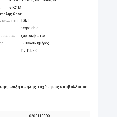
:
Gl-21M
τολής Όροι:
ελίας min:
1SET
negotiable
ομέρειες:
χαρτοκιβώτιο
ης:
8-10work ημέρες
T / T, L / C
fuge, ψύξη υψηλής ταχύτητας υποβάλλει σε
0202110000