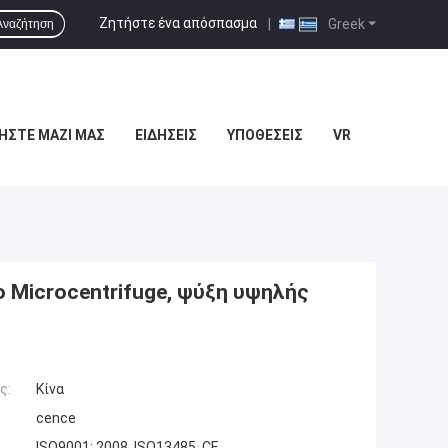
Ζητήστε ένα απόσπασμα
|
Greek
Αναζήτηση
ΉΣΤΕ ΜΑΖΊ ΜΑΣ
ΕΙΔΉΣΕΙΣ
ΥΠΟΘΈΣΕΙΣ
VR
 Microcentrifuge, ψύξη υψηλής
ς:
Κίνα
cence
ISO9001: 2008, ISO13485, CE