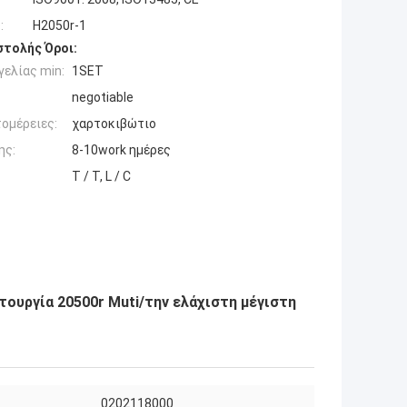
:
H2050r-1
τολής Όροι:
ελίας min:
1SET
negotiable
ομέρειες:
χαρτοκιβώτιο
ης:
8-10work ημέρες
T / T, L / C
τουργία 20500r Muti/την ελάχιστη μέγιστη
0202118000