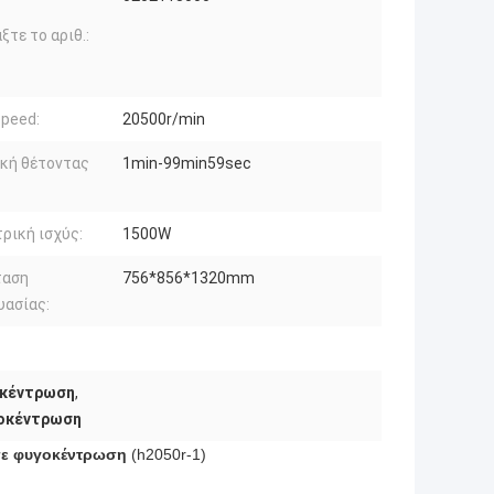
ξτε το αριθ.:
peed:
20500r/min
κή θέτοντας
1min-99min59sec
ρική ισχύς:
1500W
ταση
756*856*1320mm
υασίας:
οκέντρωση
,
γοκέντρωση
 σε φυγοκέντρωση
(h2050r-1)