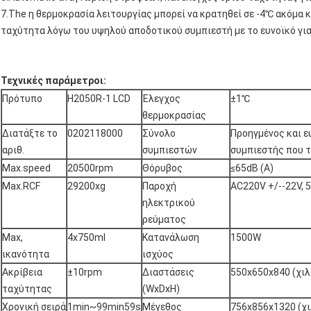
7.The η θερμοκρασία λειτουργίας μπορεί να κρατηθεί σε -4℃ ακόμα κ
ταχύτητα λόγω του υψηλού αποδοτικού συμπιεστή με το ευνοϊκό για
Τεχνικές παράμετροι:
Πρότυπο
H2050R-1 LCD
Έλεγχος
±1℃
θερμοκρασίας
Διατάξτε το
0202118000
Σύνολο
Προηγμένος και ε
αριθ.
συμπιεστών
συμπιεστής που τ
Max.speed
20500rpm
Θόρυβος
≤65dB (Α)
Max.RCF
29200xg
Παροχή
AC220V +/--22V, 
ηλεκτρικού
ρεύματος
Max,
4x750ml
Κατανάλωση
1500W
ικανότητα
ισχύος
Ακρίβεια
±10rpm
Διαστάσεις
550x650x840 (χιλ
ταχύτητας
(WxDxH)
Χρονική σειρά
1min~99min59s
Μέγεθος
756x856x1320 (χι