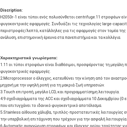
Discription:
H2050r-1 είναι τύποι ενός πολυσύνθετοι centrifuge.11 στροφέων είν
φυγοκεντρικές εφαρμογές. Συνδυάζει τις τεχνολογίες large-capacit
περιστροφές/λεπτό, κατάλληλες για τις εφαρμογές στον τομέα της 
ανάλυση, επιστημονική έρευνα στα πανεπιστήμια και τα κολλέγια.
Χαρακτηριστικά γνωρίσματα:
1.11 οι τύποι στροφέων είναι διαθέσιμοι, προσφέροντας τη μεγάλη 
φυγοκεντρικές εφαρμογές.
2.Microprocessor ο έλεγχος, κατευθύνει την κίνηση από τον αναστ
μηχανή με την υψηλή ροπή για τη μακριά ζωή υπηρεσιών.
3.Touch επιτροπή, μεγάλο LCD, και προγραμματίσημη λειτουργία.
4.9 σχεδιαγράμματα της ACC και σχεδιαγράμματα 10 Δεκεμβρίου (0 ε
που επιτυγχάνει το ιδανικό φυγοκεντρικό αποτέλεσμα.
5.Stainless αίθουσα χάλυβα, τριπλός-προστατευτικές λειτουργίες ε
την υπερβολική επιτάχυνση που τρέχουν για την ασφαλή λειτουργία
6.Automatic αναγνώριση στροφέων, και έλεγχος ορίου ταχύτητας γι