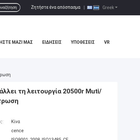
Ζητήστε ένα απόσπασμα
|
Greek
Αναζήτηση
ΉΣΤΕ ΜΑΖΊ ΜΑΣ
ΕΙΔΉΣΕΙΣ
ΥΠΟΘΈΣΕΙΣ
VR
τρωση
λλει τη λειτουργία 20500r Muti/
ντρωση
ς:
Κίνα
cence
ISO9001: 2008, ISO13485, CE