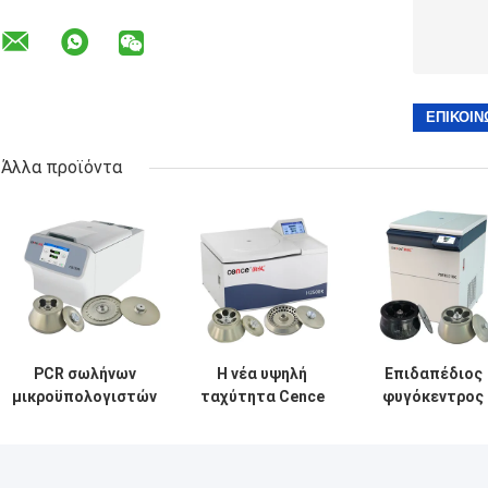
Άλλα προϊόντα
PCR σωλήνων
Η νέα υψηλή
Επιδαπέδιος
μικροϋπολογιστών
ταχύτητα Cence
φυγόκεντρος
ο σωλήνας
υποβάλλει την
υψηλής
υποβάλλει το
αξιόπιστη
ταχύτητας
καθολικό υψηλής
φυγοκεντρικότητα
VORTEX 10K μ
ταχύτητας σε
για τη μοριακή
γωνιακούς