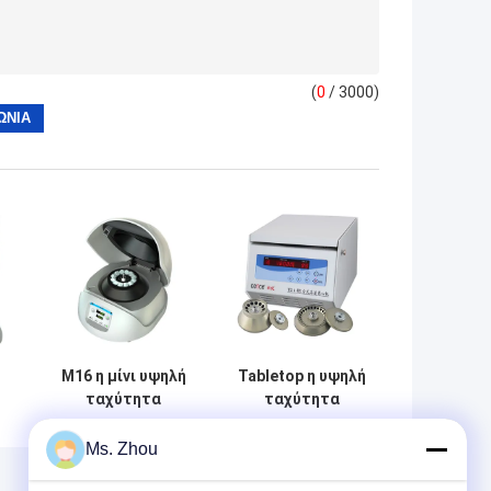
(
0
/ 3000)
M16 η μίνι υψηλή
Tabletop η υψηλή
ταχύτητα
ταχύτητα
υποβάλλει σε
υποβάλλει την
φυγοκέντρωση
tg16-WS με τους
Ms. Zhou
ε
με το στροφέα
στροφείς γωνίας
γωνίας
σε