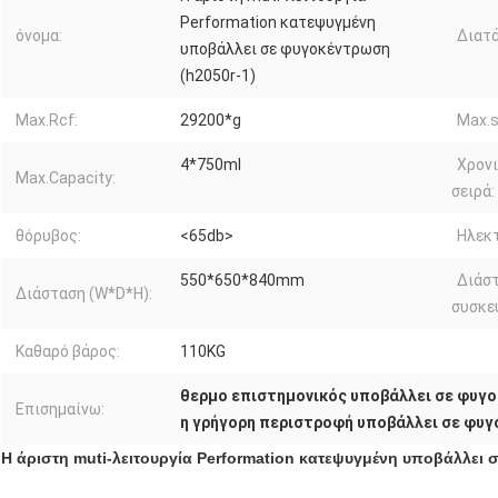
Performation κατεψυγμένη
όνομα:
Διατά
υποβάλλει σε φυγοκέντρωση
(h2050r-1)
Max.Rcf:
29200*g
Max.s
4*750ml
Χρονι
Max.Capacity:
σειρά:
θόρυβος:
<65db>
Ηλεκτ
550*650*840mm
Διάσ
Διάσταση (W*D*H):
συσκε
Καθαρό βάρος:
110KG
θερμο επιστημονικός υποβάλλει σε φυγ
Επισημαίνω:
η γρήγορη περιστροφή υποβάλλει σε φυ
Η άριστη muti-λειτουργία Performation κατεψυγμένη υποβάλλει