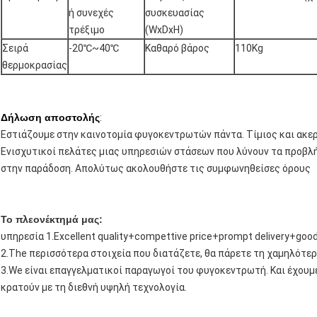
ή συνεχές
συσκευασίας
τρέξιμο
(WxDxH)
Σειρά
-20℃~40℃
Καθαρό βάρος
110Kg
θερμοκρασίας
Δήλωση αποστολής
:
Εστιάζουμε στην καινοτομία φυγοκεντρωτών πάντα. Τίμιος και ακερ
Ενισχυτικοί πελάτες μιας υπηρεσιών στάσεων που λύνουν τα προβλ
στην παράδοση. Απολύτως ακολουθήστε τις συμφωνηθείσες όρους
Το πλεονέκτημά μας:
υπηρεσία 1.Excellent quality+compettive price+prompt delivery+goo
2.The περισσότερα στοιχεία που διατάζετε, θα πάρετε τη χαμηλότε
3.We είναι επαγγελματικοί παραγωγοί του φυγοκεντρωτή. Και έχουμε
κρατούν με τη διεθνή υψηλή τεχνολογία.