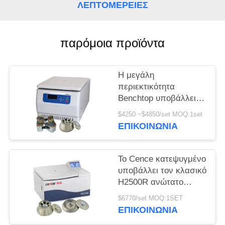
ΛΕΠΤΟΜΈΡΕΙΕΣ
PRIVACY
POLICY
παρόμοια προϊόντα
Η μεγάλη
περιεκτικότητα
Benchtop υποβάλλει
H2050R με το στροφέα
$4250 ~$4850/set MOQ:1set
ταλάντευσης 4*750ml
ΕΠΙΚΟΙΝΩΝΊΑ
σε φυγοκέντρωση
Το Cence κατεψυγμένο
υποβάλλει τον κλασικό
H2500R ανώτατο
στροφέα γωνίας
$6770/set MOQ:1SET
ικανότητας 6x100ml
ΕΠΙΚΟΙΝΩΝΊΑ
μηχανών σε