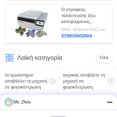
φυγοκέντρωση
Ο στροφέας
ταλάντευσης έξω
κατεψυγμένος
υποβάλλει τη μηχανή
$4650 ~$5400/set MOQ:1set
CHT210R 4*750ml σε
ΕΠΙΚΟΙΝΩΝΊΑ
φυγοκέντρωση
Λαϊκή κατηγορία
Όλα
το εργαστήριο
ιατρικός υποβάλτε τη
υποβάλλει τη μηχανή
μηχανή σε
σε φυγοκέντρωση
φυγοκέντρωση
Ms. Zhou
κατεψυγμένος
PRP PRF υποβάλλει
υποβάλτε τη μηχανή
σε φυγοκέντρωση
σε φυγοκέντρωση