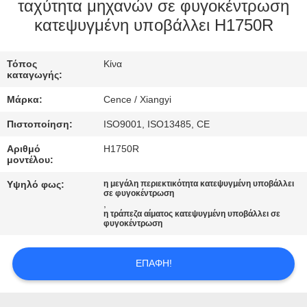
ΈΛΕΓΧΟΣ
ταχύτητα μηχανών σε φυγοκέντρωση
κατεψυγμένη υποβάλλει H1750R
ΠΟΙΌΤΗΤΑΣ
Τόπος
Κίνα
ΕΠΙΚΟΙΝΩΝΉΣΤΕ
καταγωγής:
ΜΑΖΊ
Μάρκα:
Cence / Xiangyi
ΜΑΣ
Πιστοποίηση:
ISO9001, ISO13485, CE
Αριθμό
H1750R
ΕΙΔΉΣΕΙΣ
μοντέλου:
Υψηλό φως:
η μεγάλη περιεκτικότητα κατεψυγμένη υποβάλλει
σε φυγοκέντρωση
ΥΠΟΘΈΣΕΙΣ
,
η τράπεζα αίματος κατεψυγμένη υποβάλλει σε
φυγοκέντρωση
VR
ΕΠΑΦΉ!
SITEMAP