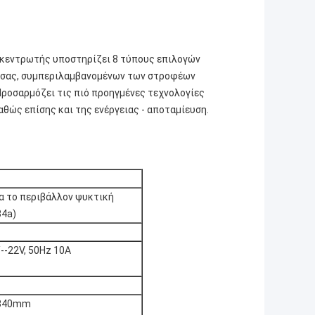
οκεντρωτής υποστηρίζει 8 τύπους επιλογών
ς σας, συμπεριλαμβανομένων των στροφέων
ροσαρμόζει τις πιό προηγμένες τεχνολογίες
αθώς επίσης και της ενέργειας - αποταμίευση.
ια το περιβάλλον ψυκτική
34a)
--22V, 50Hz 10A
x340mm