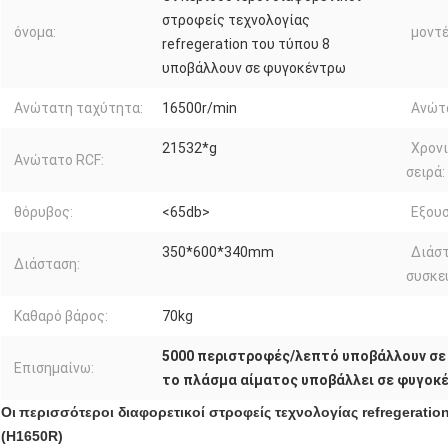
στροφείς τεχνολογίας
όνομα:
μοντέ
refregeration του τύπου 8
υποβάλλουν σε φυγοκέντρω
Ανώτατη ταχύτητα:
16500r/min
Ανώτα
21532*g
Χρονι
Ανώτατο RCF:
σειρά:
θόρυβος:
<65db>
Εξουσ
350*600*340mm
Διάσ
Διάσταση:
συσκε
Καθαρό βάρος:
70kg
5000 περιστροφές/λεπτό υποβάλλουν σ
Επισημαίνω:
το πλάσμα αίματος υποβάλλει σε φυγοκ
Οι
περισσότεροι διαφορετικοί στροφείς τεχνολογίας refregerat
(H1650R)