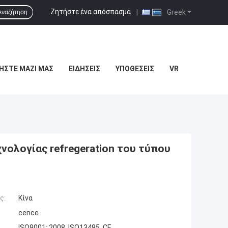
Ζητήστε ένα απόσπασμα
|
Greek
Αναζήτηση
ΉΣΤΕ ΜΑΖΊ ΜΑΣ
ΕΙΔΉΣΕΙΣ
ΥΠΟΘΈΣΕΙΣ
VR
νολογίας refregeration του τύπου
ς:
Κίνα
cence
ISO9001: 2008, ISO13485, CE