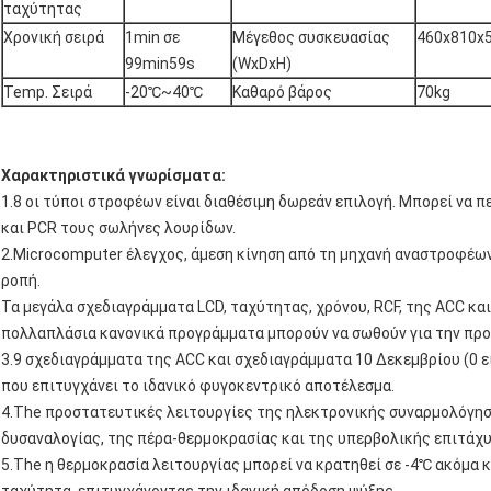
ταχύτητας
Χρονική σειρά
1min σε
Μέγεθος συσκευασίας
460x810
99min59s
(WxDxH)
Temp. Σειρά
-20℃~40℃
Καθαρό βάρος
70kg
Χαρακτηριστικά γνωρίσματα:
1.8 οι τύποι στροφέων είναι διαθέσιμη δωρεάν επιλογή. Μπορεί να 
και PCR τους σωλήνες λουρίδων.
2.Microcomputer έλεγχος, άμεση κίνηση από τη μηχανή αναστροφέω
ροπή.
Τα μεγάλα σχεδιαγράμματα LCD, ταχύτητας, χρόνου, RCF, της ACC κα
πολλαπλάσια κανονικά προγράμματα μπορούν να σωθούν για την προ
3.9 σχεδιαγράμματα της ACC και σχεδιαγράμματα 10 Δεκεμβρίου (0 ε
που επιτυγχάνει το ιδανικό φυγοκεντρικό αποτέλεσμα.
4.The προστατευτικές λειτουργίες της ηλεκτρονικής συναρμολόγησ
δυσαναλογίας, της πέρα-θερμοκρασίας και της υπερβολικής επιτάχυ
5.The η θερμοκρασία λειτουργίας μπορεί να κρατηθεί σε -4℃ ακόμα κ
ταχύτητα, επιτυγχάνοντας την ιδανική απόδοση ψύξης.