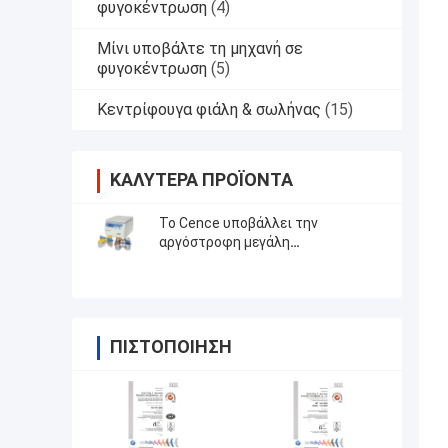
φυγοκέντρωση
(4)
Μίνι υποβάλτε τη μηχανή σε
φυγοκέντρωση
(5)
Κεντρίφουγα φιάλη & σωλήνας
(15)
ΚΑΛΎΤΕΡΑ ΠΡΟΪΌΝΤΑ
Το Cence υποβάλλει την
αργόστροφη μεγάλη
περιεκτικότητα σε φυγοκέντρωση
υποβάλλει L550
ΠΙΣΤΟΠΟΊΗΣΗ