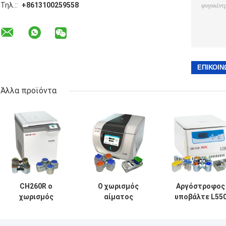
Τηλ.::
+8613100259558
Άλλα προϊόντα
CH260R ο
Ο χωρισμός
Αργόστροφος
χωρισμός
αίματος
υποβάλτε L55
αίματος
Benchtop
για το χωρισμ
υποβάλλει ευφυή
υποβάλλει το
αίματος με του