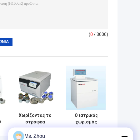
(
0
/ 3000)
Χωρίζοντας το
Ο ιατρικός
0
στροφέα
χωρισμός
ό
ταλάντευσης
αίματος μεγάλης
ς
υποβάλτε
περιεκτικότητας
Ms. Zhou