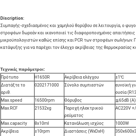
Discription:
Συμπαγής-σχεδιασμένος και χαμηλού θορύβου σε λειτουργία, ο φυγ
στροφέων δωρεάν και ικανοποιεί τις διαφοροποιημένες απαιτήσει
μικροϋπολογιστών καθώς επίσης και PCR των στροφέων σωλήνων. Π
κατάψυξης για να παρέχει τον έλεγχο ακρίβειας της θερμοκρασίας κ
Τεχνικές παράμετροι:
Πρότυπο
H1650R
Ακρίβεια ελέγχου
±1℃
Διατάξτε το
0202171000
Σύνολο συμπιεστών
ευνοϊκή γ
αριθ.
ουσία (R1
Max.speed
16500rpm
Θόρυβος
≦65dB (Α)
Max.RCF
21532xg
Παροχή ηλεκτρικού
AC220V +/
ρεύματος
Max.capacity
8x10ml
Κατανάλωση ισχύος
1000W
Ακρίβεια
±10rpm
Διαστάσεις (WxDxH)
350x600