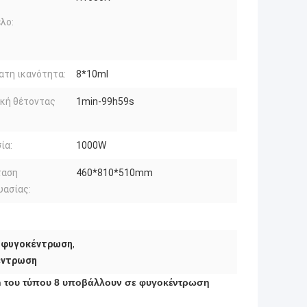
λο:
τη ικανότητα:
8*10ml
κή θέτοντας
1min-99h59s
ία:
1000W
ταση
460*810*510mm
υασίας:
ε φυγοκέντρωση
,
έντρωση
ion του τύπου 8 υποβάλλουν σε φυγοκέντρωση