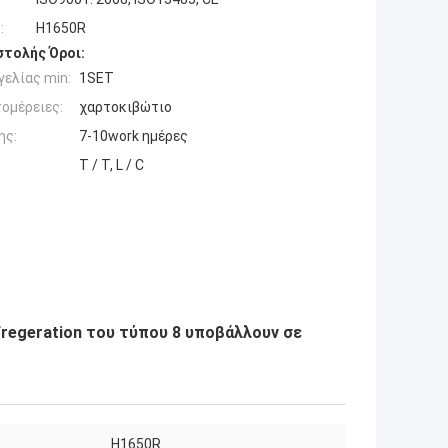
:
H1650R
τολής Όροι:
ελίας min:
1SET
ομέρειες:
χαρτοκιβώτιο
ης:
7-10work ημέρες
T / T, L / C
regeration του τύπου 8 υποβάλλουν σε
H1650R