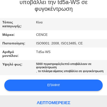
ΈΛΕΓΧΟΣ
υποβάλλει την td5a-WS σε
φυγοκέντρωση
ΠΟΙΌΤΗΤΑΣ
Τόπος
Κίνα
ΕΠΙΚΟΙΝΩΝΉΣΤΕ
καταγωγής:
ΜΑΖΊ
Μάρκα:
CENCE
ΜΑΣ
Πιστοποίηση:
ISO9001: 2008, ISO13485, CE
Αριθμό
Td5a-WS
ΕΙΔΉΣΕΙΣ
μοντέλου:
Υψηλό φως:
5000 περιστροφές/λεπτό υποβάλλουν σε
φυγοκέντρωση
ΥΠΟΘΈΣΕΙΣ
,
το πλάσμα αίματος υποβάλλει σε φυγοκέντρωση
VR
ΕΠΑΦΉ!
SITEMAP
ΛΕΠΤΟΜΈΡΕΙΕΣ