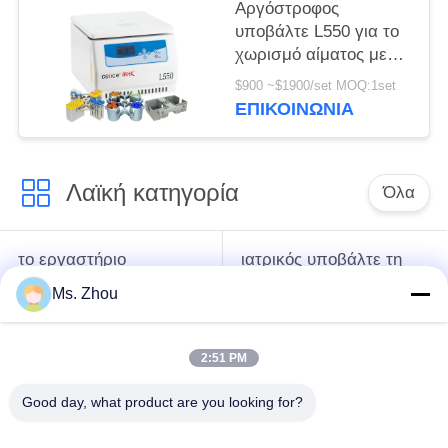
Αργόστροφος
υποβάλτε L550 για το
χωρισμό αίματος με
τους στροφείς
$900 ~$1900/set MOQ:1set
ταλάντευσης σε
ΕΠΙΚΟΙΝΩΝΊΑ
φυγοκέντρωση
διαθέσιμους
Λαϊκή κατηγορία
Όλα
το εργαστήριο
ιατρικός υποβάλτε τη
υποβάλλει τη μηχανή
μηχανή σε
Ms. Zhou
σε φυγοκέντρωση
φυγοκέντρωση
2:51 PM
κατεψυγμένος
PRP PRF υποβάλλει
υποβάλτε τη μηχανή
σε φυγοκέντρωση
Good day, what product are you looking for?
σε φυγοκέντρωση