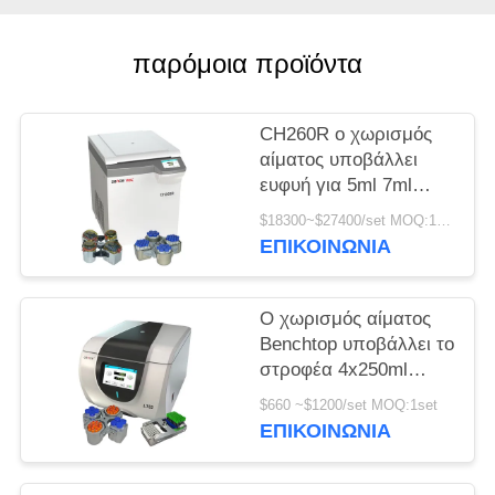
PRIVACY
παρόμοια προϊόντα
POLICY
CH260R ο χωρισμός
αίματος υποβάλλει
ευφυή για 5ml 7ml
Vacutainers σε
$18300~$27400/set MOQ:1set
φυγοκέντρωση
ΕΠΙΚΟΙΝΩΝΊΑ
Ο χωρισμός αίματος
Benchtop υποβάλλει το
στροφέα 4x250ml
100ml ταλάντευσης για
$660 ~$1200/set MOQ:1set
τη βιομηχανική σε
ΕΠΙΚΟΙΝΩΝΊΑ
φυγοκέντρωση