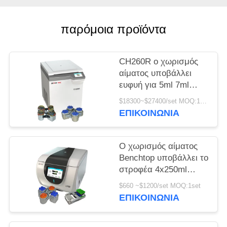
PRIVACY
παρόμοια προϊόντα
POLICY
CH260R ο χωρισμός
αίματος υποβάλλει
ευφυή για 5ml 7ml
Vacutainers σε
$18300~$27400/set MOQ:1set
φυγοκέντρωση
ΕΠΙΚΟΙΝΩΝΊΑ
Ο χωρισμός αίματος
Benchtop υποβάλλει το
στροφέα 4x250ml
100ml ταλάντευσης για
$660 ~$1200/set MOQ:1set
τη βιομηχανική σε
ΕΠΙΚΟΙΝΩΝΊΑ
φυγοκέντρωση