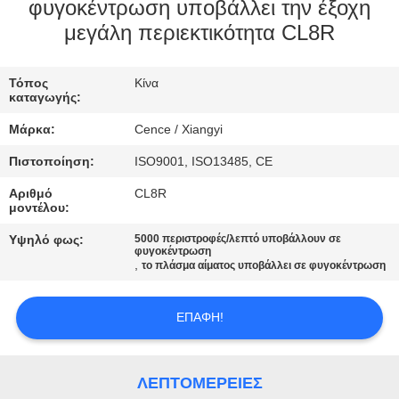
ΈΛΕΓΧΟΣ
φυγοκέντρωση υποβάλλει την έξοχη
μεγάλη περιεκτικότητα CL8R
ΠΟΙΌΤΗΤΑΣ
Τόπος
Κίνα
ΕΠΙΚΟΙΝΩΝΉΣΤΕ
καταγωγής:
ΜΑΖΊ
Μάρκα:
Cence / Xiangyi
ΜΑΣ
Πιστοποίηση:
ISO9001, ISO13485, CE
Αριθμό
CL8R
ΕΙΔΉΣΕΙΣ
μοντέλου:
Υψηλό φως:
5000 περιστροφές/λεπτό υποβάλλουν σε
φυγοκέντρωση
ΥΠΟΘΈΣΕΙΣ
,
το πλάσμα αίματος υποβάλλει σε φυγοκέντρωση
VR
ΕΠΑΦΉ!
SITEMAP
ΛΕΠΤΟΜΈΡΕΙΕΣ