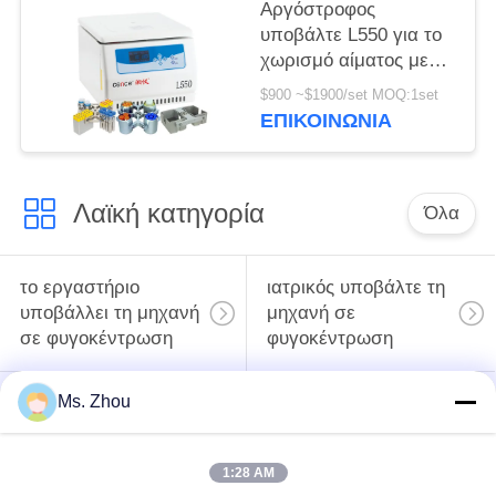
Αργόστροφος
υποβάλτε L550 για το
χωρισμό αίματος με
τους στροφείς
$900 ~$1900/set MOQ:1set
ταλάντευσης σε
ΕΠΙΚΟΙΝΩΝΊΑ
φυγοκέντρωση
διαθέσιμους
Λαϊκή κατηγορία
Όλα
το εργαστήριο
ιατρικός υποβάλτε τη
υποβάλλει τη μηχανή
μηχανή σε
σε φυγοκέντρωση
φυγοκέντρωση
Ms. Zhou
κατεψυγμένος
PRP PRF υποβάλλει
υποβάλτε τη μηχανή
σε φυγοκέντρωση
σε φυγοκέντρωση
1:28 AM