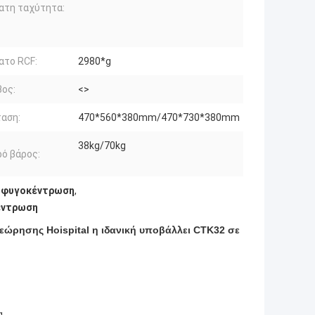
ατη ταχύτητα:
ατο RCF:
2980*g
ος:
<>
αση:
470*560*380mm/470*730*380mm
38kg/70kg
ό βάρος:
ε φυγοκέντρωση
,
έντρωση
ώρησης Hoispital η ιδανική υποβάλλει CTK32 σε
α.