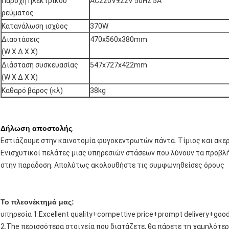
Παροχή ηλεκτρικού
AC220V±22V 50Hz 5A
ρεύματος
Κατανάλωση ισχύος
370W
Διαστάσεις
470x560x380mm
(W Χ Δ Χ Χ)
Διάσταση συσκευασίας
547x727x422mm
(W Χ Δ Χ Χ)
Καθαρό βάρος (κλ)
38kg
Δήλωση αποστολής
:
Εστιάζουμε στην καινοτομία φυγοκεντρωτών πάντα. Τίμιος και ακερ
Ενισχυτικοί πελάτες μιας υπηρεσιών στάσεων που λύνουν τα προβλ
στην παράδοση. Απολύτως ακολουθήστε τις συμφωνηθείσες όρους
Το πλεονέκτημά μας:
υπηρεσία 1.Excellent quality+compettive price+prompt delivery+goo
2.The περισσότερα στοιχεία που διατάζετε, θα πάρετε τη χαμηλότε