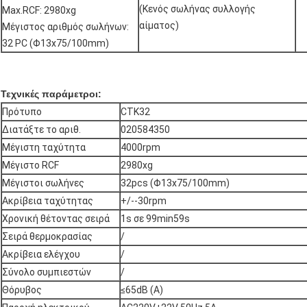
(Κενός σωλήνας συλλογής
Max.RCF: 2980xg
αίματος)
Μέγιστος αριθμός σωλήνων:
32 PC (Φ13x75/100mm)
Τεχνικές παράμετροι:
Πρότυπο
CTK32
Διατάξτε το αριθ.
020584350
Μέγιστη ταχύτητα
4000rpm
Μέγιστο RCF
2980xg
Μέγιστοι σωλήνες
32pcs (Φ13x75/100mm)
Ακρίβεια ταχύτητας
+/--30rpm
Χρονική θέτοντας σειρά
1s σε 99min59s
Σειρά θερμοκρασίας
/
Ακρίβεια ελέγχου
/
Σύνολο συμπιεστών
/
Θόρυβος
≤65dB (Α)