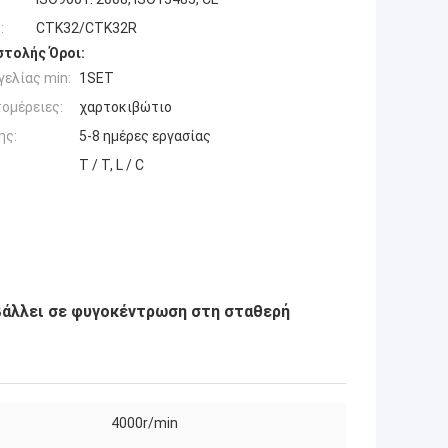
:
CTK32/CTK32R
τολής Όροι:
ελίας min:
1SET
ομέρειες:
χαρτοκιβώτιο
ης:
5-8 ημέρες εργασίας
T / T, L / C
βάλλει σε φυγοκέντρωση στη σταθερή
4000r/min