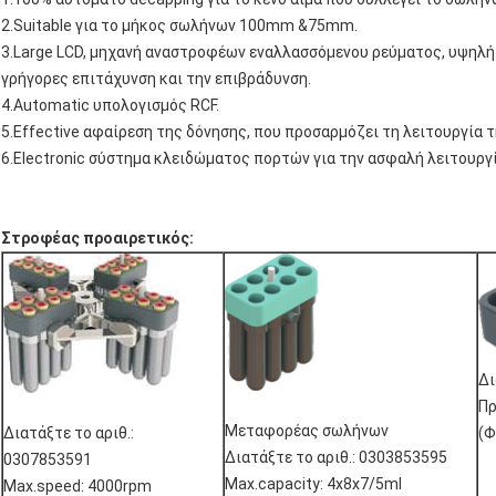
2.Suitable για το μήκος σωλήνων 100mm &75mm.
3.Large LCD, μηχανή αναστροφέων εναλλασσόμενου ρεύματος, υψηλή
γρήγορες επιτάχυνση και την επιβράδυνση.
4.Automatic υπολογισμός RCF.
5.Effective αφαίρεση της δόνησης, που προσαρμόζει τη λειτουργία 
6.Electronic σύστημα κλειδώματος πορτών για την ασφαλή λειτουργί
Στροφέας προαιρετικός:
Δι
Πρ
Μεταφορέας σωλήνων
Διατάξτε το αριθ.:
(
Διατάξτε το αριθ.: 0303853595
0307853591
Max.capacity: 4x8x7/5ml
Max.speed: 4000rpm