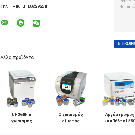
Τηλ.::
+8613100259558
Άλλα προϊόντα
CH260R ο
Ο χωρισμός
Αργόστροφος
χωρισμός
αίματος
υποβάλτε L55
αίματος
Benchtop
για το χωρισμ
υποβάλλει ευφυή
υποβάλλει το
αίματος με του