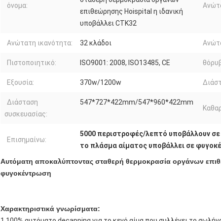
όνομα:
Ανώτ
επιθεώρησης Hoispital η ιδανική
υποβάλλει CTK32
Ανώτατη ικανότητα:
32 κλάδοι
Ανώτ
Πιστοποιητικό:
ISO9001: 2008, ISO13485, CE
θόρυβ
Εξουσία:
370w/1200w
Διάστ
Διάσταση
547*727*422mm/547*960*422mm
Καθαρ
συσκευασίας:
5000 περιστροφές/λεπτό υποβάλλουν σ
Επισημαίνω:
το πλάσμα αίματος υποβάλλει σε φυγοκ
Αυτόματη αποκαλύπτοντας σταθερή θερμοκρασία οργάνων επιθε
φυγοκέντρωση
Χαρακτηριστικά γνωρίσματα:
1.100% αυτόματο decapping για το κενό αίμα που συλλέγει το σωλήν