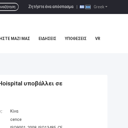
Ζητήστε ένα απόσπασμα
|
Greek
Αναζήτηση
ΉΣΤΕ ΜΑΖΊ ΜΑΣ
ΕΙΔΉΣΕΙΣ
ΥΠΟΘΈΣΕΙΣ
VR
oispital υποβάλλει σε
ς:
Κίνα
cence
ISO9001: 2008, ISO13485, CE