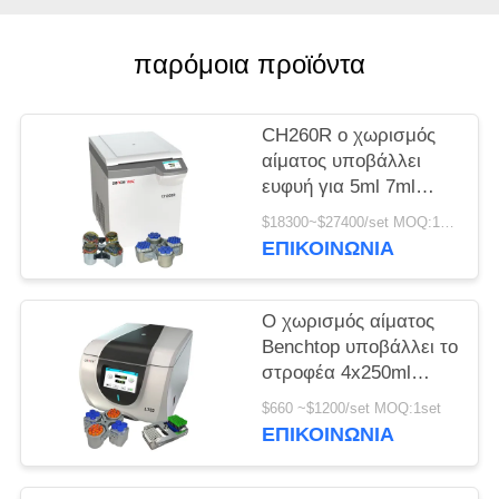
PRIVACY
παρόμοια προϊόντα
POLICY
CH260R ο χωρισμός
αίματος υποβάλλει
ευφυή για 5ml 7ml
Vacutainers σε
$18300~$27400/set MOQ:1set
φυγοκέντρωση
ΕΠΙΚΟΙΝΩΝΊΑ
Ο χωρισμός αίματος
Benchtop υποβάλλει το
στροφέα 4x250ml
100ml ταλάντευσης για
$660 ~$1200/set MOQ:1set
τη βιομηχανική σε
ΕΠΙΚΟΙΝΩΝΊΑ
φυγοκέντρωση