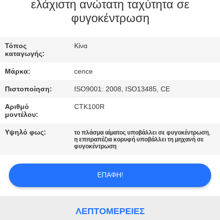
ΈΛΕΓΧΟΣ
ελάχιστη ανώτατη ταχύτητα σε
φυγοκέντρωση
ΠΟΙΌΤΗΤΑΣ
Τόπος
Κίνα
ΕΠΙΚΟΙΝΩΝΉΣΤΕ
καταγωγής:
ΜΑΖΊ
Μάρκα:
cence
ΜΑΣ
Πιστοποίηση:
ISO9001: 2008, ISO13485, CE
Αριθμό
CTK100R
ΕΙΔΉΣΕΙΣ
μοντέλου:
Υψηλό φως:
,
το πλάσμα αίματος υποβάλλει σε φυγοκέντρωση
η επιτραπέζια κορυφή υποβάλλει τη μηχανή σε
ΥΠΟΘΈΣΕΙΣ
φυγοκέντρωση
VR
ΕΠΑΦΉ!
SITEMAP
ΛΕΠΤΟΜΈΡΕΙΕΣ