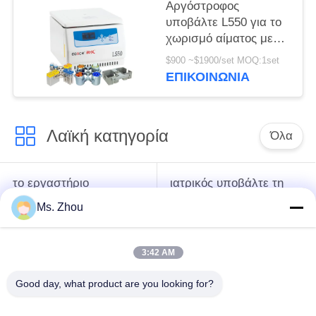
Αργόστροφος
υποβάλτε L550 για το
χωρισμό αίματος με
τους στροφείς
$900 ~$1900/set MOQ:1set
ταλάντευσης σε
ΕΠΙΚΟΙΝΩΝΊΑ
φυγοκέντρωση
διαθέσιμους
Λαϊκή κατηγορία
Όλα
το εργαστήριο
ιατρικός υποβάλτε τη
υποβάλλει τη μηχανή
μηχανή σε
Ms. Zhou
σε φυγοκέντρωση
φυγοκέντρωση
3:42 AM
κατεψυγμένος
PRP PRF υποβάλλει
υποβάλτε τη μηχανή
σε φυγοκέντρωση
Good day, what product are you looking for?
σε φυγοκέντρωση