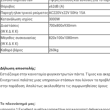
Θόρυβος
≤62dB (Α)
Παροχή ηλεκτρικού ρεύματος
AC220V±22V 50Hz 15A
Κατανάλωση ισχύος
3000W
Διαστάσεις
700x800x930mm
(W Χ Δ Χ Χ)
Μέγεθος συσκευασίας
820x100x1080mm
(W Χ Δ Χ Χ)
Καθαρό βάρος
260kg
Δήλωση αποστολής:
Εστιάζουμε στην καινοτομία φυγοκεντρωτών πάντα. Τίμιος και ακερ
Ενισχυτικοί πελάτες μιας υπηρεσιών στάσεων που λύνουν τα προβλ
στην παράδοση. Απολύτως ακολουθήστε τις συμφωνηθείσες όρους
Το πλεονέκτημά μας:
υπηρεσία 1.Excellent quality+compettive price+prompt delivery+goo