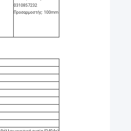
0310857232
Προσαρμοστής: 100mm
ριβάλλον ψυκτική ουσία (R404a)