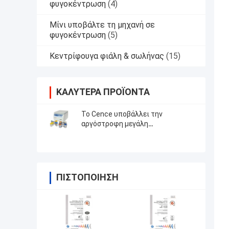
φυγοκέντρωση
(4)
Μίνι υποβάλτε τη μηχανή σε
φυγοκέντρωση
(5)
Κεντρίφουγα φιάλη & σωλήνας
(15)
ΚΑΛΎΤΕΡΑ ΠΡΟΪΌΝΤΑ
Το Cence υποβάλλει την
αργόστροφη μεγάλη
περιεκτικότητα σε φυγοκέντρωση
υποβάλλει L550
ΠΙΣΤΟΠΟΊΗΣΗ