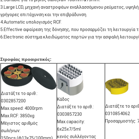
3.Large LCD, μηχανή αναστροφέων εναλλασσόμενου ρεύματος, υψηλή
γρήγορες επιτάχυνση και την επιβράδυνση.
4.Automatic υπολογισμός RCF.
5.Effective αφαίρεση της δόνησης, που προσαρμόζει τη λειτουργία 
6.Electronic σύστημα κλειδώματος πορτών για την ασφαλή λειτουργί
Στροφέας προαιρετικός:
Διατάξτε το αριθ.:
Κάδος
0302857200
Διατάξτε το αριθ
Διατάξτε το αριθ.:
Max.speed: 4000rpm
0310854062
0303857230
Max.RCF: 3850xg
Προσαρμοστής:
Max.capacity:
Μέγιστος αριθμός
6x25x7/5ml
σωλήνων:
κενός συλλέγοντας
150pcs (Φ13x75/100mm)