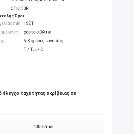
:
CTK150R
τολής Όροι:
ελίας min:
1SET
ομέρειες:
χαρτοκιβώτιο
ης:
5-8 ημέρες εργασίας
T / T, L / C
 έλεγχο ταχύτητας ακρίβειας σε
4000r/min