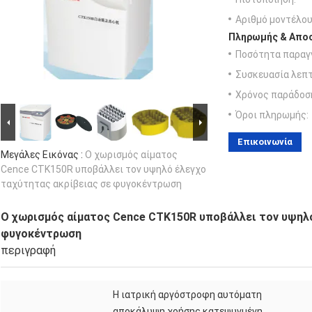
Αριθμό μοντέλου
Πληρωμής & Αποσ
Ποσότητα παραγγ
Συσκευασία λεπτ
Χρόνος παράδοσ
Όροι πληρωμής:
Επικοινωνία
Μεγάλες Εικόνας :
Ο χωρισμός αίματος
Cence CTK150R υποβάλλει τον υψηλό έλεγχο
ταχύτητας ακρίβειας σε φυγοκέντρωση
Ο χωρισμός αίματος Cence CTK150R υποβάλλει τον υψηλό
φυγοκέντρωση
περιγραφή
Η ιατρική αργόστροφη αυτόματη
αποκάλυψη χρήσης κατεψυγμένη