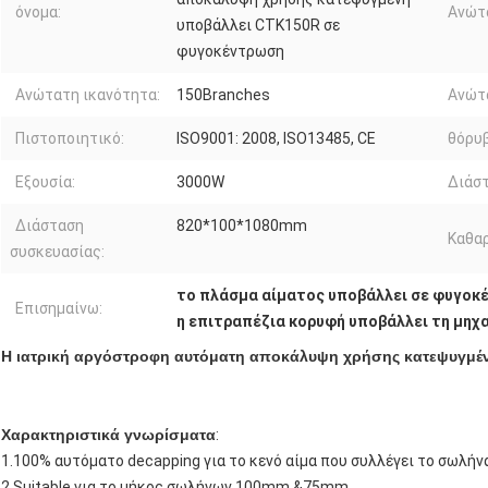
όνομα:
Ανώτ
υποβάλλει CTK150R σε
φυγοκέντρωση
Ανώτατη ικανότητα:
150Branches
Ανώτ
Πιστοποιητικό:
ISO9001: 2008, ISO13485, CE
θόρυβ
Εξουσία:
3000W
Διάστ
Διάσταση
820*100*1080mm
Καθαρ
συσκευασίας:
το πλάσμα αίματος υποβάλλει σε φυγοκ
Επισημαίνω:
η επιτραπέζια κορυφή υποβάλλει τη μηχ
Η ιατρική αργόστροφη αυτόματη αποκάλυψη χρήσης κατεψυγμέ
Χαρακτηριστικά γνωρίσματα
:
1.100% αυτόματο decapping για το κενό αίμα που συλλέγει το σωλήν
2.Suitable για το μήκος σωλήνων 100mm &75mm.