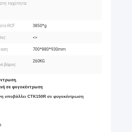
ατη ταχύτητα:
ατο RCF:
3850*g
ος:
<>
αση:
700*880*930mm
260KG
ό βάρος:
έντρωση
,
ανή σε φυγοκέντρωση
νη υποβάλλει CTK150R σε φυγοκέντρωση
α