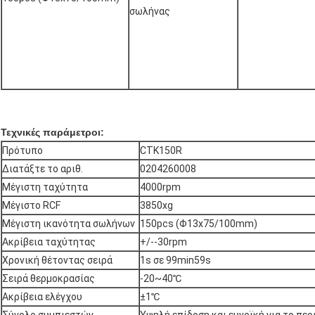
σωλήνας
Τεχνικές παράμετροι:
Πρότυπο
CTK150R
Διατάξτε το αριθ.
0204260008
Μέγιστη ταχύτητα
4000rpm
Μέγιστο RCF
3850xg
Μέγιστη ικανότητα σωλήνων
150pcs (Φ13x75/100mm)
Ακρίβεια ταχύτητας
+/--30rpm
Χρονική θέτοντας σειρά
1s σε 99min59s
Σειρά θερμοκρασίας
-20~40℃
Ακρίβεια ελέγχου
±1℃
Σύνολο συμπιεστών
Υψηλή επίδοση και ευνοϊκή για το πε