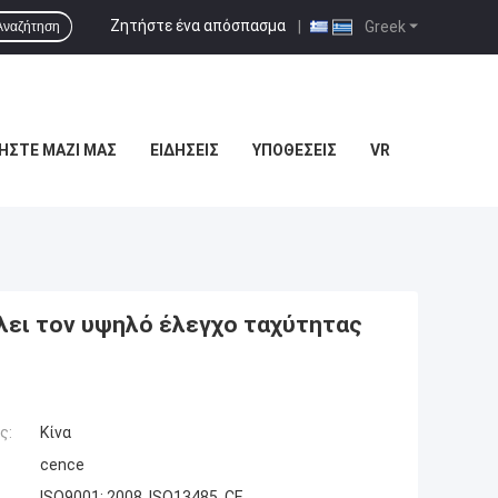
Ζητήστε ένα απόσπασμα
|
Greek
Αναζήτηση
ΉΣΤΕ ΜΑΖΊ ΜΑΣ
ΕΙΔΉΣΕΙΣ
ΥΠΟΘΈΣΕΙΣ
VR
λει τον υψηλό έλεγχο ταχύτητας
ς:
Κίνα
cence
ISO9001: 2008, ISO13485, CE