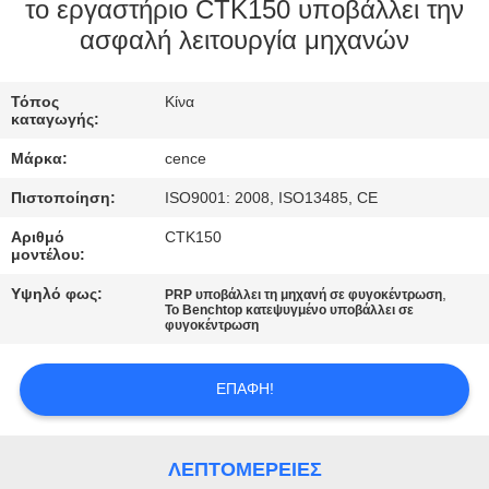
ΈΛΕΓΧΟΣ
το εργαστήριο CTK150 υποβάλλει την
ασφαλή λειτουργία μηχανών
ΠΟΙΌΤΗΤΑΣ
Τόπος
Κίνα
ΕΠΙΚΟΙΝΩΝΉΣΤΕ
καταγωγής:
ΜΑΖΊ
Μάρκα:
cence
ΜΑΣ
Πιστοποίηση:
ISO9001: 2008, ISO13485, CE
Αριθμό
CTK150
ΕΙΔΉΣΕΙΣ
μοντέλου:
Υψηλό φως:
,
PRP υποβάλλει τη μηχανή σε φυγοκέντρωση
Το Benchtop κατεψυγμένο υποβάλλει σε
ΥΠΟΘΈΣΕΙΣ
φυγοκέντρωση
VR
ΕΠΑΦΉ!
SITEMAP
ΛΕΠΤΟΜΈΡΕΙΕΣ