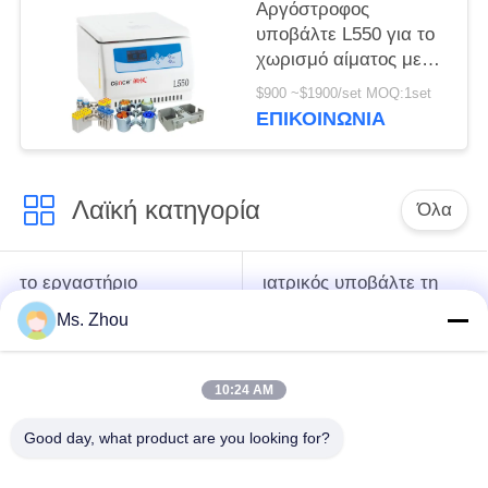
Αργόστροφος
υποβάλτε L550 για το
χωρισμό αίματος με
τους στροφείς
$900 ~$1900/set MOQ:1set
ταλάντευσης σε
ΕΠΙΚΟΙΝΩΝΊΑ
φυγοκέντρωση
διαθέσιμους
Λαϊκή κατηγορία
Όλα
το εργαστήριο
ιατρικός υποβάλτε τη
υποβάλλει τη μηχανή
μηχανή σε
Ms. Zhou
σε φυγοκέντρωση
φυγοκέντρωση
10:24 AM
κατεψυγμένος
PRP PRF υποβάλλει
υποβάλτε τη μηχανή
σε φυγοκέντρωση
Good day, what product are you looking for?
σε φυγοκέντρωση