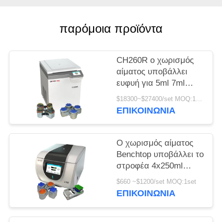
PRIVACY
παρόμοια προϊόντα
POLICY
CH260R ο χωρισμός
αίματος υποβάλλει
ευφυή για 5ml 7ml
Vacutainers σε
$18300~$27400/set MOQ:1set
φυγοκέντρωση
ΕΠΙΚΟΙΝΩΝΊΑ
Ο χωρισμός αίματος
Benchtop υποβάλλει το
στροφέα 4x250ml
100ml ταλάντευσης για
$660 ~$1200/set MOQ:1set
τη βιομηχανική σε
ΕΠΙΚΟΙΝΩΝΊΑ
φυγοκέντρωση