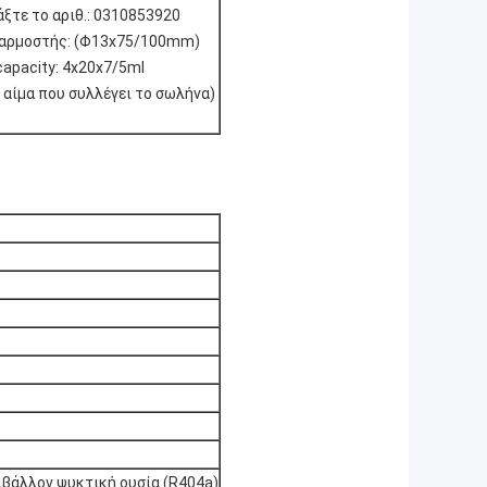
ξτε το αριθ.: 0310853920
αρμοστής: (Φ13x75/100mm)
apacity: 4x20x7/5ml
 αίμα που συλλέγει το σωλήνα)
ριβάλλον ψυκτική ουσία (R404a)