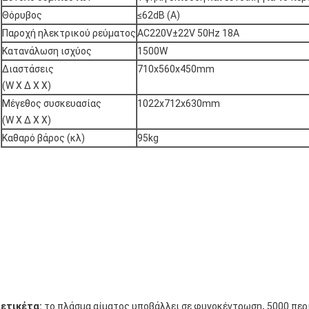
Θόρυβος
≤62dB (Α)
Παροχή ηλεκτρικού ρεύματος
AC220V±22V 50Hz 18A
Κατανάλωση ισχύος
1500W
Διαστάσεις
710x560x450mm
(W Χ Δ Χ Χ)
Μέγεθος συσκευασίας
1022x712x630mm
(W Χ Δ Χ Χ)
Καθαρό βάρος (κλ)
95kg
,
ετικέτα:
το πλάσμα αίματος υποβάλλει σε φυγοκέντρωση
5000 περ