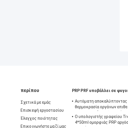
περίπου
PRP PRF υποβάλλει σε φυγ
Αυτόματη αποκαλύπτοντας
Σχετικά με εμάς
θερμοκρασία οργάνων επιθ
Επισκεψή εργοστασίου
Hoispital η ιδανική υποβάλλ
Ο υπολογιστής γραφείου T
Έλεγχος ποιότητας
φυγοκέντρωση
4*50ml ομορφιάς PRP αργό
Επικοινωνήστε μαζί μας
υποβάλλει σε φυγοκέντρωση