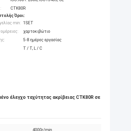
:
CTK80R
τολής Όροι:
ελίας min:
1SET
ομέρειες:
χαρτοκιβώτιο
ης:
5-8 ημέρες εργασίας
T / T, L / C
ένο έλεγχο ταχύτητας ακρίβειας CTK80R σε
4000r/min