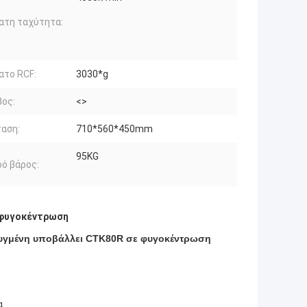
ατη ταχύτητα:
ατο RCF:
3030*g
ος:
<>
αση:
710*560*450mm
95KG
ό βάρος:
 φυγοκέντρωση
υγμένη υποβάλλει CTK80R σε φυγοκέντρωση
α.