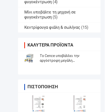
φυγοκέντρωση
(4)
Μίνι υποβάλτε τη μηχανή σε
φυγοκέντρωση
(5)
Κεντρίφουγα φιάλη & σωλήνας
(15)
ΚΑΛΎΤΕΡΑ ΠΡΟΪΌΝΤΑ
Το Cence υποβάλλει την
αργόστροφη μεγάλη
περιεκτικότητα σε φυγοκέντρωση
υποβάλλει L550
ΠΙΣΤΟΠΟΊΗΣΗ