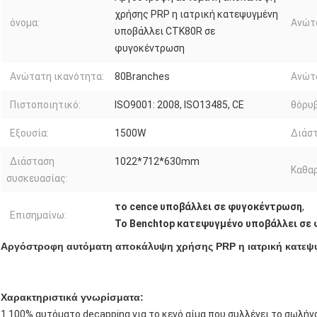
χρήσης PRP η ιατρική κατεψυγμένη
όνομα:
Ανώτ
υποβάλλει CTK80R σε
φυγοκέντρωση
Ανώτατη ικανότητα:
80Branches
Ανώτ
Πιστοποιητικό:
ISO9001: 2008, ISO13485, CE
θόρυβ
Εξουσία:
1500W
Διάστ
Διάσταση
1022*712*630mm
Καθαρ
συσκευασίας:
το cence υποβάλλει σε φυγοκέντρωση
,
Επισημαίνω:
Το Benchtop κατεψυγμένο υποβάλλει σε
Αργόστροφη αυτόματη αποκάλυψη χρήσης PRP η ιατρική κατεψ
Χαρακτηριστικά γνωρίσματα:
1.100% αυτόματο decapping για το κενό αίμα που συλλέγει το σωλήν