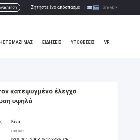
Ζητήστε ένα απόσπασμα
|
Greek
Αναζήτηση
ΉΣΤΕ ΜΑΖΊ ΜΑΣ
ΕΙΔΉΣΕΙΣ
ΥΠΟΘΈΣΕΙΣ
VR
ό
τον κατεψυγμένο έλεγχο
ρωση υψηλό
ς:
Κίνα
cence
ISO9001: 2008, ISO13485, CE