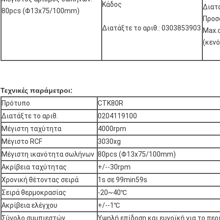
Κάδος
Διατά
80pcs (Φ13x75/100mm)
Προσ
Διατάξτε το αριθ.: 0303853903
Max.c
(κενό
Τεχνικές παράμετροι:
Πρότυπο
CTK80R
Διατάξτε το αριθ.
0204119100
Μέγιστη ταχύτητα
4000rpm
Μέγιστο RCF
3030xg
Μέγιστη ικανότητα σωλήνων
80pcs (Φ13x75/100mm)
Ακρίβεια ταχύτητας
+/--30rpm
Χρονική θέτοντας σειρά
1s σε 99min59s
Σειρά θερμοκρασίας
-20~40℃
Ακρίβεια ελέγχου
+/--1℃
Σύνολο συμπιεστών
Υψηλή επίδοση και ευνοϊκή για το πε