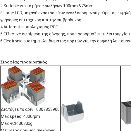
2.Suitable για το μήκος σωλήνων 100mm &75mm.
3.Large LCD, μηχανή αναστροφέων εναλλασσόμενου ρεύματος, υψηλή
γρήγορες επιτάχυνση και την επιβράδυνση.
4.Automatic υπολογισμός RCF.
5.Effective αφαίρεση της δόνησης, που προσαρμόζει τη λειτουργία 
6.Electronic σύστημα κλειδώματος πορτών για την ασφαλή λειτουργί
Στροφέας προαιρετικός
Διατάξτε το αριθ.: 0307853900
Max.speed: 4000rpm
Max.RCF: 3030xg
Μέγιστος αριθμός σωλήνων: