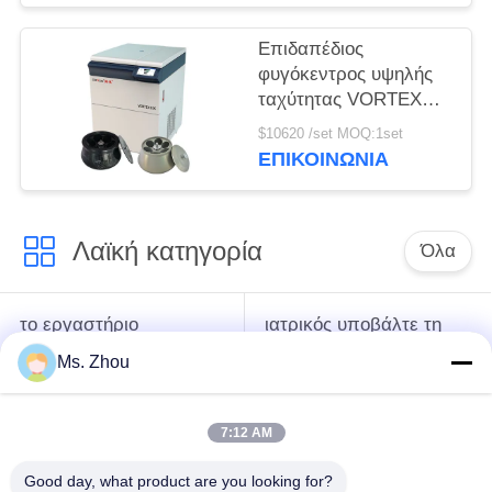
Επιδαπέδιος
φυγόκεντρος υψηλής
ταχύτητας VORTEX
10K με γωνιακούς
$10620 /set MOQ:1set
ρότορες μεγάλης
ΕΠΙΚΟΙΝΩΝΊΑ
χωρητικότητας
Λαϊκή κατηγορία
Όλα
το εργαστήριο
ιατρικός υποβάλτε τη
υποβάλλει τη μηχανή
μηχανή σε
Ms. Zhou
σε φυγοκέντρωση
φυγοκέντρωση
7:12 AM
κατεψυγμένος
PRP PRF υποβάλλει
υποβάλτε τη μηχανή
σε φυγοκέντρωση
Good day, what product are you looking for?
σε φυγοκέντρωση