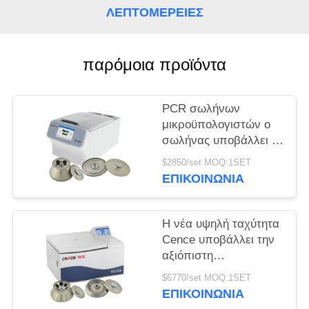
ΛΕΠΤΟΜΈΡΕΙΕΣ
PRIVACY
POLICY
παρόμοια προϊόντα
PCR σωλήνων
μικροϋπολογιστών ο
σωλήνας υποβάλλει το
καθολικό υψηλής
$2850/set MOQ:1SET
ταχύτητας σε
ΕΠΙΚΟΙΝΩΝΊΑ
φυγοκέντρωση
υποβάλλει H1750R
Η νέα υψηλή ταχύτητα
Cence υποβάλλει την
αξιόπιστη
φυγοκεντρικότητα για
$6770/set MOQ:1SET
τη μοριακή βιολογία σε
ΕΠΙΚΟΙΝΩΝΊΑ
φυγοκέντρωση