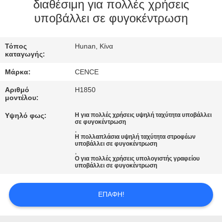
ΈΛΕΓΧΟΣ
διαθέσιμη για πολλές χρήσεις
υποβάλλει σε φυγοκέντρωση
ΠΟΙΌΤΗΤΑΣ
Τόπος
Hunan, Κίνα
ΕΠΙΚΟΙΝΩΝΉΣΤΕ
καταγωγής:
ΜΑΖΊ
Μάρκα:
CENCE
ΜΑΣ
Αριθμό
H1850
μοντέλου:
ΕΙΔΉΣΕΙΣ
Υψηλό φως:
Η για πολλές χρήσεις υψηλή ταχύτητα υποβάλλει
σε φυγοκέντρωση
,
Η πολλαπλάσια υψηλή ταχύτητα στροφέων
ΥΠΟΘΈΣΕΙΣ
υποβάλλει σε φυγοκέντρωση
,
Ο για πολλές χρήσεις υπολογιστής γραφείου
υποβάλλει σε φυγοκέντρωση
VR
ΕΠΑΦΉ!
SITEMAP