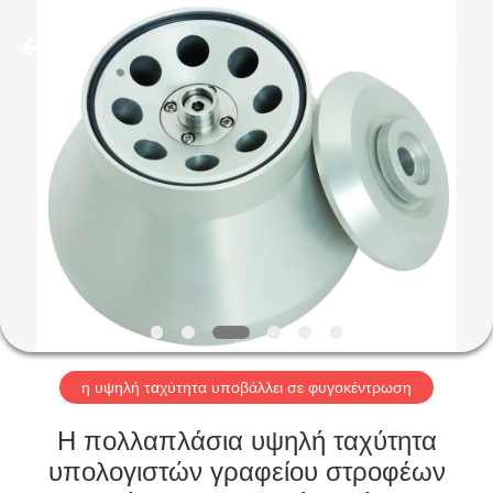
2026
Hunan
Xiangyi
Laboratory
Instrument
Development
Co.,
Ltd..
ΣΠΊΤΙ
All
Rights
Reserved.
ΠΡΟΪΌΝΤΑ
ΣΧΕΤΙΚΆ
ΜΕ
ΕΜΆΣ
ΕΠΙΣΚΕΨΉ
η υψηλή ταχύτητα υποβάλλει σε φυγοκέντρωση
ΕΡΓΟΣΤΑΣΊΟΥ
Η πολλαπλάσια υψηλή ταχύτητα
υπολογιστών γραφείου στροφέων