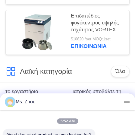
Επιδαπέδιος
φυγόκεντρος υψηλής
ταχύτητας VORTEX
10K με γωνιακούς
$10620 /set MOQ:1set
ρότορες μεγάλης
ΕΠΙΚΟΙΝΩΝΊΑ
χωρητικότητας
Λαϊκή κατηγορία
Όλα
το εργαστήριο
ιατρικός υποβάλτε τη
υποβάλλει τη μηχανή
μηχανή σε
Ms. Zhou
σε φυγοκέντρωση
φυγοκέντρωση
5:52 AM
κατεψυγμένος
PRP PRF υποβάλλει
υποβάλτε τη μηχανή
σε φυγοκέντρωση
Good day, what product are you looking for?