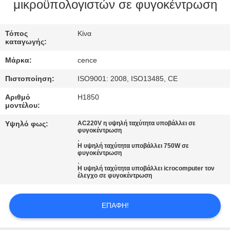
ΈΛΕΓΧΟΣ
μικροϋπολογιστών σε φυγοκέντρωση
ΠΟΙΌΤΗΤΑΣ
Τόπος
Κίνα
καταγωγής:
ΕΠΙΚΟΙΝΩΝΉΣΤΕ
Μάρκα:
cence
ΜΑΖΊ
Πιστοποίηση:
ISO9001: 2008, ISO13485, CE
ΜΑΣ
Αριθμό
H1850
μοντέλου:
ΕΙΔΉΣΕΙΣ
Υψηλό φως:
AC220V η υψηλή ταχύτητα υποβάλλει σε
φυγοκέντρωση
,
Η υψηλή ταχύτητα υποβάλλει 750W σε
ΥΠΟΘΈΣΕΙΣ
φυγοκέντρωση
,
Η υψηλή ταχύτητα υποβάλλει icrocomputer τον
έλεγχο σε φυγοκέντρωση
VR
ΕΠΑΦΉ!
SITEMAP