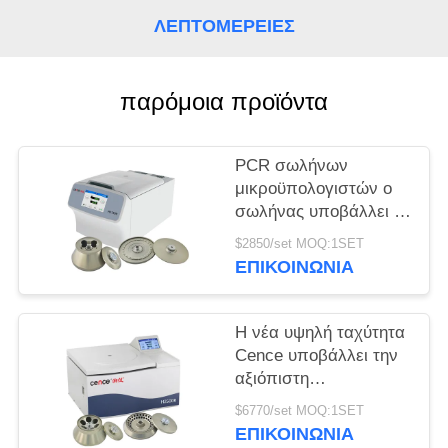
ΛΕΠΤΟΜΈΡΕΙΕΣ
PRIVACY
POLICY
παρόμοια προϊόντα
PCR σωλήνων
μικροϋπολογιστών ο
σωλήνας υποβάλλει το
καθολικό υψηλής
$2850/set MOQ:1SET
ταχύτητας σε
ΕΠΙΚΟΙΝΩΝΊΑ
φυγοκέντρωση
υποβάλλει H1750R
Η νέα υψηλή ταχύτητα
Cence υποβάλλει την
αξιόπιστη
φυγοκεντρικότητα για
$6770/set MOQ:1SET
τη μοριακή βιολογία σε
ΕΠΙΚΟΙΝΩΝΊΑ
φυγοκέντρωση