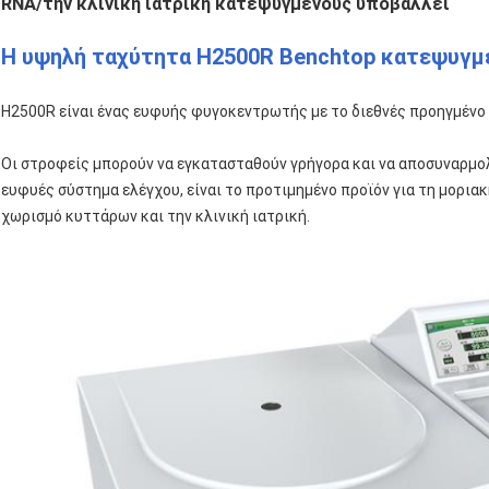
RNA/την κλινική ιατρική κατεψυγμένους υποβάλλει
Η υψηλή ταχύτητα H2500R Benchtop κατεψυγμ
H2500R είναι ένας ευφυής φυγοκεντρωτής με το διεθνές προηγμένο 
Οι στροφείς μπορούν να εγκατασταθούν γρήγορα και να αποσυναρμολ
ευφυές σύστημα ελέγχου, είναι το προτιμημένο προϊόν για τη μοριακή
χωρισμό κυττάρων και την κλινική ιατρική.