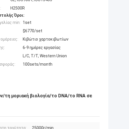
:
H2500R
τολής Όροι:
ελίας min:
1set
$6770/set
ομέρειες:
Κιβώτιο χαρτοκιβωτίων
ης:
6-9 ημέρες εργασίας
L/C, T/T, Western Union
σφοράς:
100sets/month
ν/τη μοριακή βιολογία/το DNA/το RNA σε
ατη ταχύτητα:
25000r/min