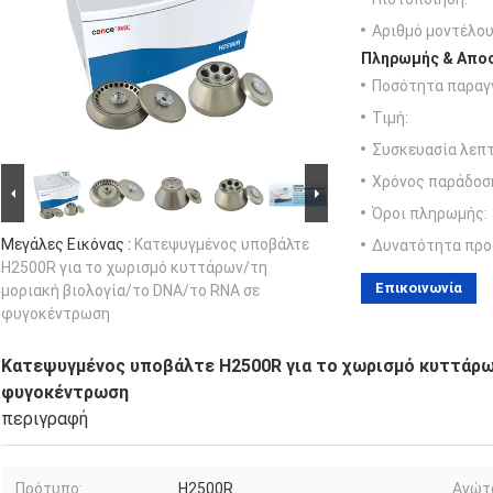
Αριθμό μοντέλου
Πληρωμής & Αποσ
Ποσότητα παραγγ
Τιμή:
Συσκευασία λεπτ
Χρόνος παράδοσ
Όροι πληρωμής:
Μεγάλες Εικόνας :
Κατεψυγμένος υποβάλτε
Δυνατότητα προ
H2500R για το χωρισμό κυττάρων/τη
Επικοινωνία
μοριακή βιολογία/το DNA/το RNA σε
φυγοκέντρωση
Κατεψυγμένος υποβάλτε H2500R για το χωρισμό κυττάρω
φυγοκέντρωση
περιγραφή
Πρότυπο:
H2500R
Ανώτ