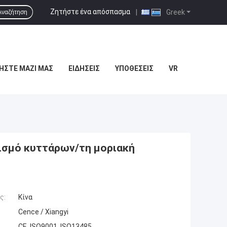
Ζητήστε ένα απόσπασμα
|
Greek
Αναζήτηση
ΉΣΤΕ ΜΑΖΊ ΜΑΣ
ΕΙΔΉΣΕΙΣ
ΥΠΟΘΈΣΕΙΣ
VR
ισμό κυττάρων/τη μοριακή
ς:
Κίνα
Cence / Xiangyi
CE, ISO9001, ISO13485