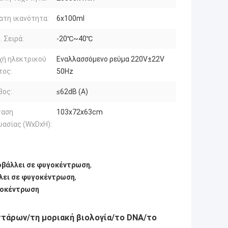
τη ικανότητα:
6x100ml
 Σειρά:
-20℃~40℃
χή ηλεκτρικού
Εναλλασσόμενο ρεύμα 220V±22V
τος:
50Hz
βος:
≤62dB (Α)
ταση
103x72x63cm
υασίας (WxDxH):
οβάλλει σε φυγοκέντρωση
,
λλει σε φυγοκέντρωση
,
γοκέντρωση
τάρων/τη μοριακή βιολογία/το DNA/το