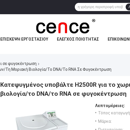
ΕΠΙΣΚΕΨΉ ΕΡΓΟΣΤΑΣΊΟΥ
ΈΛΕΓΧΟΣ ΠΟΙΌΤΗΤΑΣ
ΕΠΙΚΟΙΝΩΝ
ι σε φυγοκέντρωση
ων/τη Μοριακή Βιολογία/το DNA/το RNA Σε Φυγοκέντρωση
Κατεψυγμένος υποβάλτε H2500R για το χωρ
βιολογία/το DNA/το RNA σε φυγοκέντρωση
Λεπτομέρειες:
Τόπος καταγωγή
Μάρκα:
Πιστοποίηση: