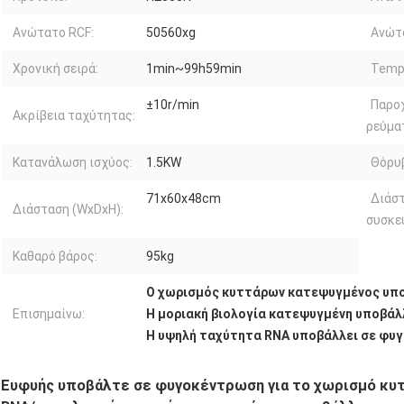
Ανώτατο RCF:
50560xg
Ανώτα
Χρονική σειρά:
1min~99h59min
Temp.
±10r/min
Παρο
Ακρίβεια ταχύτητας:
ρεύμα
Κατανάλωση ισχύος:
1.5KW
Θόρυ
71x60x48cm
Διάσ
Διάσταση (WxDxH):
συσκε
Καθαρό βάρος:
95kg
Ο χωρισμός κυττάρων κατεψυγμένος υπ
Επισημαίνω:
Η μοριακή βιολογία κατεψυγμένη υποβά
Η υψηλή ταχύτητα RNA υποβάλλει σε φυ
Ευφυής υποβάλτε σε φυγοκέντρωση για το χωρισμό κυτ