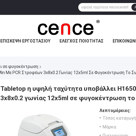
ΕΠΙΣΚΕΨΉ ΕΡΓΟΣΤΑΣΊΟΥ
ΈΛΕΓΧΟΣ ΠΟΙΌΤΗΤΑΣ
ΕΠΙΚΟΙΝΩΝ
ι σε φυγοκέντρωση
min Με PCR Στροφέων 3x8x0.2 Γωνίας 12x5ml Σε Φυγοκέντρωση Το Σ
Tabletop η υψηλή ταχύτητα υποβάλλει H165
3x8x0.2 γωνίας 12x5ml σε φυγοκέντρωση τ
Λεπτομέρειες:
Τόπος καταγωγή
Μάρκα:
Πιστοποίηση: