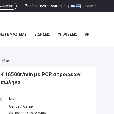
Ζητήστε ένα απόσπασμα
|
Greek
Αναζήτηση
ΉΣΤΕ ΜΑΖΊ ΜΑΣ
ΕΙΔΉΣΕΙΣ
ΥΠΟΘΈΣΕΙΣ
VR
ωλήνα
0K 16500r/min με PCR στροφέων
ο σωλήνα
ς:
Κίνα
Cence / Xiangyi
CE, ISO9001, ISO13485