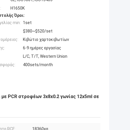
:
H1650K
τολής Όροι:
ελίας min:
1set
$380~$520/set
ομέρειες:
Κιβώτιο χαρτοκιβωτίων
ης:
6-9 ημέρες εργασίας
L/C, T/T, Western Union
σφοράς:
400sets/month
 με PCR στροφέων 3x8x0.2 γωνίας 12x5ml σε
ατο RCF:
18360xg