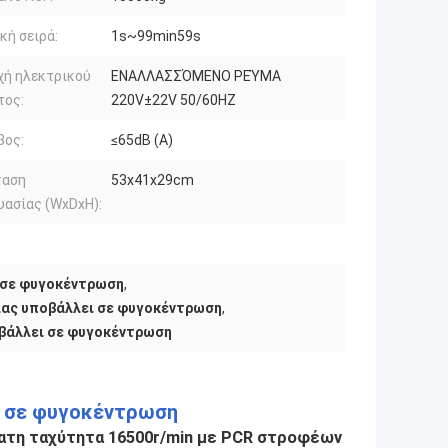
κή σειρά:
1s~99min59s
χή ηλεκτρικού
ΕΝΑΛΛΑΣΣΌΜΕΝΟ ΡΕΎΜΑ
τος:
220V±22V 50/60HZ
βος:
≤65dB (Α)
ταση
53x41x29cm
υασίας (WxDxH):
n σε φυγοκέντρωση
,
ίας υποβάλλει σε φυγοκέντρωση
,
βάλλει σε φυγοκέντρωση
ι σε φυγοκέντρωση
τατη ταχύτητα 16500r/min με PCR στροφέων