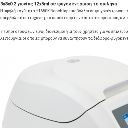
3x8x0.2 γωνίας 12x5ml σε φυγοκέντρωση το σωλήνα
Η υψηλή ταχύτητα H1650K Benchtop υποβάλλει σε φυγοκέντρωση πα
υπερβολική επιτάχυνση, το καπάκι πορτών και το misoperation, κ.λπ
7 τύποι στροφέων είναι διαθέσιμοι για τους χρήστες για να επιλέξου
λειτουργία, οι οποίες μπορούν να συναντήσουν τα διάφορα φυγοκεν