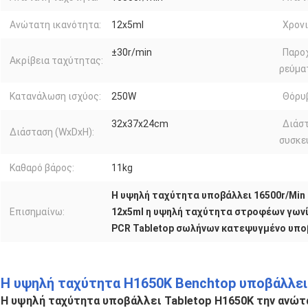
Ανώτατη ικανότητα:
12x5ml
Χρονι
±30r/min
Παρο
Ακρίβεια ταχύτητας:
ρεύμα
Κατανάλωση ισχύος:
250W
Θόρυ
32x37x24cm
Διάσ
Διάσταση (WxDxH):
συσκε
Καθαρό βάρος:
11kg
Η υψηλή ταχύτητα υποβάλλει 16500r/Mi
Επισημαίνω:
12x5ml η υψηλή ταχύτητα στροφέων γων
PCR Tabletop σωλήνων κατεψυγμένο υπο
Η υψηλή ταχύτητα H1650K Benchtop υποβάλλε
Η υψηλή ταχύτητα υποβάλλει Tabletop H1650K την ανώ