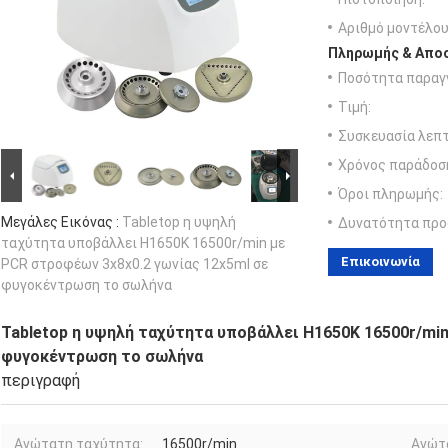
Αριθμό μοντέλου
Πληρωμής & Αποσ
Ποσότητα παραγγ
Τιμή:
Συσκευασία λεπτ
Χρόνος παράδοσ
Όροι πληρωμής:
Μεγάλες Εικόνας :
Tabletop η υψηλή
Δυνατότητα προ
ταχύτητα υποβάλλει H1650K 16500r/min με
Επικοινωνία
PCR στροφέων 3x8x0.2 γωνίας 12x5ml σε
φυγοκέντρωση το σωλήνα
Tabletop η υψηλή ταχύτητα υποβάλλει H1650K 16500r/min
φυγοκέντρωση το σωλήνα
περιγραφή
Ανώτατη ταχύτητα:
16500r/min
Ανώτ