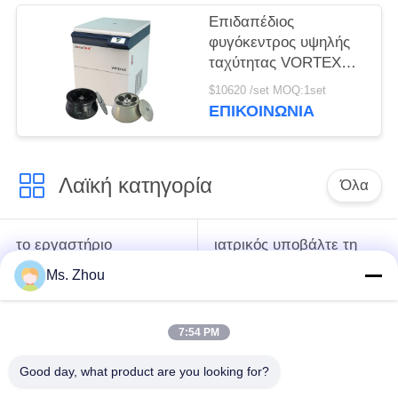
Επιδαπέδιος
φυγόκεντρος υψηλής
ταχύτητας VORTEX
10K με γωνιακούς
$10620 /set MOQ:1set
ρότορες μεγάλης
ΕΠΙΚΟΙΝΩΝΊΑ
χωρητικότητας
Λαϊκή κατηγορία
Όλα
το εργαστήριο
ιατρικός υποβάλτε τη
υποβάλλει τη μηχανή
μηχανή σε
Ms. Zhou
σε φυγοκέντρωση
φυγοκέντρωση
7:54 PM
κατεψυγμένος
PRP PRF υποβάλλει
υποβάλτε τη μηχανή
σε φυγοκέντρωση
Good day, what product are you looking for?
σε φυγοκέντρωση