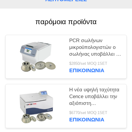
PRIVACY
POLICY
παρόμοια προϊόντα
PCR σωλήνων
μικροϋπολογιστών ο
σωλήνας υποβάλλει το
καθολικό υψηλής
$2850/set MOQ:1SET
ταχύτητας σε
ΕΠΙΚΟΙΝΩΝΊΑ
φυγοκέντρωση
υποβάλλει H1750R
Η νέα υψηλή ταχύτητα
Cence υποβάλλει την
αξιόπιστη
φυγοκεντρικότητα για
$6770/set MOQ:1SET
τη μοριακή βιολογία σε
ΕΠΙΚΟΙΝΩΝΊΑ
φυγοκέντρωση