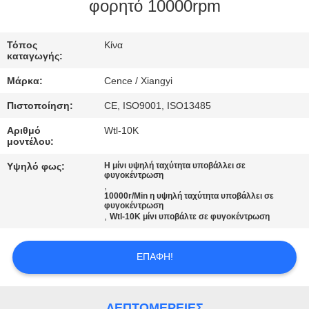
ΈΛΕΓΧΟΣ
φορητό 10000rpm
ΠΟΙΌΤΗΤΑΣ
Τόπος
Κίνα
καταγωγής:
ΕΠΙΚΟΙΝΩΝΉΣΤΕ
Μάρκα:
Cence / Xiangyi
ΜΑΖΊ
Πιστοποίηση:
CE, ISO9001, ISO13485
ΜΑΣ
Αριθμό
Wtl-10K
μοντέλου:
ΕΙΔΉΣΕΙΣ
Υψηλό φως:
Η μίνι υψηλή ταχύτητα υποβάλλει σε
φυγοκέντρωση
,
10000r/Min η υψηλή ταχύτητα υποβάλλει σε
ΥΠΟΘΈΣΕΙΣ
φυγοκέντρωση
,
Wtl-10K μίνι υποβάλτε σε φυγοκέντρωση
VR
ΕΠΑΦΉ!
SITEMAP
ΛΕΠΤΟΜΈΡΕΙΕΣ