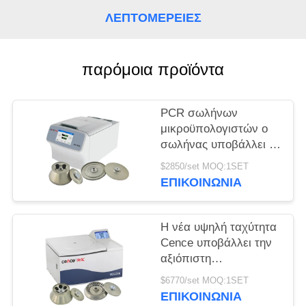
ΛΕΠΤΟΜΈΡΕΙΕΣ
PRIVACY
POLICY
παρόμοια προϊόντα
PCR σωλήνων
μικροϋπολογιστών ο
σωλήνας υποβάλλει το
καθολικό υψηλής
$2850/set MOQ:1SET
ταχύτητας σε
ΕΠΙΚΟΙΝΩΝΊΑ
φυγοκέντρωση
υποβάλλει H1750R
Η νέα υψηλή ταχύτητα
Cence υποβάλλει την
αξιόπιστη
φυγοκεντρικότητα για
$6770/set MOQ:1SET
τη μοριακή βιολογία σε
ΕΠΙΚΟΙΝΩΝΊΑ
φυγοκέντρωση