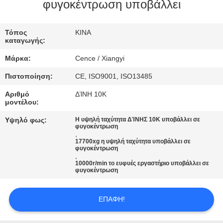
ΈΛΕΓΧΟΣ
φυγοκέντρωση υποβάλλει
ΠΟΙΌΤΗΤΑΣ
Τόπος
ΚΙΝΑ
καταγωγής:
ΕΠΙΚΟΙΝΩΝΉΣΤΕ
Μάρκα:
Cence / Xiangyi
ΜΑΖΊ
Πιστοποίηση:
CE, ISO9001, ISO13485
ΜΑΣ
Αριθμό
ΔΊΝΗ 10K
μοντέλου:
ΕΙΔΉΣΕΙΣ
Υψηλό φως:
Η υψηλή ταχύτητα ΔΊΝΗΣ 10K υποβάλλει σε
φυγοκέντρωση
,
17700xg η υψηλή ταχύτητα υποβάλλει σε
ΥΠΟΘΈΣΕΙΣ
φυγοκέντρωση
,
10000r/min το ευφυές εργαστήριο υποβάλλει σε
φυγοκέντρωση
VR
ΕΠΑΦΉ!
SITEMAP