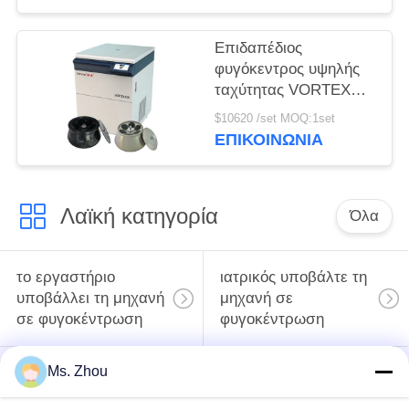
Επιδαπέδιος
φυγόκεντρος υψηλής
ταχύτητας VORTEX
10K με γωνιακούς
$10620 /set MOQ:1set
ρότορες μεγάλης
ΕΠΙΚΟΙΝΩΝΊΑ
χωρητικότητας
Λαϊκή κατηγορία
Όλα
το εργαστήριο
ιατρικός υποβάλτε τη
υποβάλλει τη μηχανή
μηχανή σε
σε φυγοκέντρωση
φυγοκέντρωση
Ms. Zhou
κατεψυγμένος
PRP PRF υποβάλλει
υποβάλτε τη μηχανή
σε φυγοκέντρωση