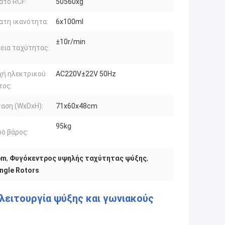
ατο RCF:
50560xg
τη ικανότητα:
6x100ml
±10r/min
εια ταχύτητας:
χή ηλεκτρικού
AC220V±22V 50Hz
τος:
αση (WxDxH):
71x60x48cm
95kg
ό βάρος:
pm
,
Φυγόκεντρος υψηλής ταχύτητας ψύξης
,
ngle Rotors
λειτουργία ψύξης και γωνιακούς