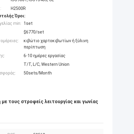
:
H2500R
τολής Όροι:
ελίας min:
1set
$6770/set
ομέρειες:
κιβώτιο χαρτοκιβωτίων ή ξύλινη
περίπτωση
ης:
6-10 ημέρες εργασίας
T/T, L/C, Western Union
σφοράς:
50sets/Month
με τους στροφείς λειτουργίας και γωνίας