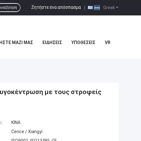
Ζητήστε ένα απόσπασμα
|
Greek
Αναζήτηση
ΉΣΤΕ ΜΑΖΊ ΜΑΣ
ΕΙΔΉΣΕΙΣ
ΥΠΟΘΈΣΕΙΣ
VR
φυγοκέντρωση με τους στροφείς
ς:
ΚΙΝΑ
Cence / Xiangyi
ISO9001, ISO13485, CE