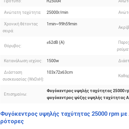
Πρότυπο:
H2500R
Ανώτ
Ανώτατη ταχύτητα:
25000r/min
Ανώτα
Χρονική θέτοντας
1min~99h59min
Ακρίβ
σειρά:
≤62dB (Α)
Παρο
Θόρυβος:
ρεύμα
Κατανάλωση ισχύος:
1500w
Διάστ
Διάσταση
103x72x63cm
Καθαρ
συσκευασίας (WxDxH):
Φυγόκεντρος υψηλής ταχύτητας 25000 r
Επισημαίνω:
φυγόκεντρος ψύξης υψηλής ταχύτητας A
Φυγόκεντρος υψηλής ταχύτητας 25000 rpm με 
ρότορες