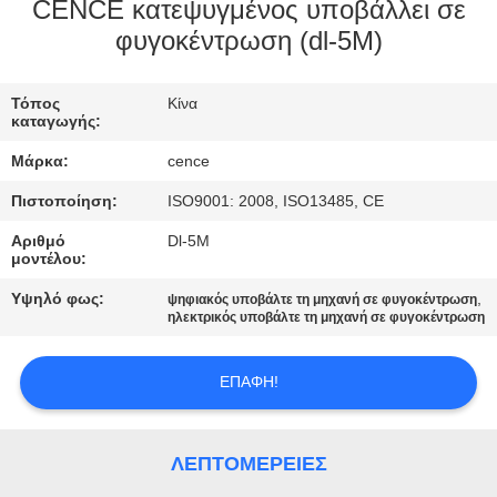
ΈΛΕΓΧΟΣ
CENCE κατεψυγμένος υποβάλλει σε
φυγοκέντρωση (dl-5M)
ΠΟΙΌΤΗΤΑΣ
Τόπος
Κίνα
ΕΠΙΚΟΙΝΩΝΉΣΤΕ
καταγωγής:
ΜΑΖΊ
Μάρκα:
cence
ΜΑΣ
Πιστοποίηση:
ISO9001: 2008, ISO13485, CE
Αριθμό
Dl-5M
ΕΙΔΉΣΕΙΣ
μοντέλου:
Υψηλό φως:
,
ψηφιακός υποβάλτε τη μηχανή σε φυγοκέντρωση
ηλεκτρικός υποβάλτε τη μηχανή σε φυγοκέντρωση
ΥΠΟΘΈΣΕΙΣ
ΕΠΑΦΉ!
VR
SITEMAP
ΛΕΠΤΟΜΈΡΕΙΕΣ