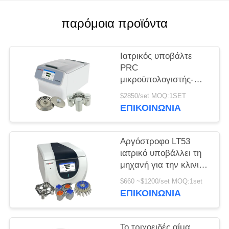
PRIVACY
παρόμοια προϊόντα
POLICY
Ιατρικός υποβάλτε
PRC
μικροϋπολογιστής-
σωλήνων H1750R σε
$2850/set MOQ:1SET
φυγοκέντρωση τη
ΕΠΙΚΟΙΝΩΝΊΑ
υψηλή ταχύτητα
σωλήνων
κατεψυγμένη
Αργόστροφο LT53
υποβάλλει
ιατρικό υποβάλλει τη
μηχανή για την κλινική
γενετική βιολογία
$660 ~$1200/set MOQ:1set
ιατρικής σε
ΕΠΙΚΟΙΝΩΝΊΑ
φυγοκέντρωση
Το τριχοειδές αίμα