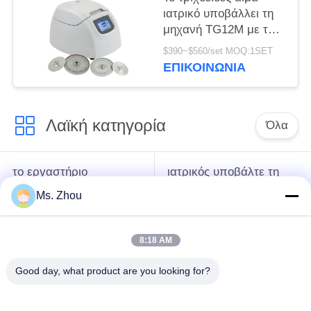
ιατρικό υποβάλλει τη
μηχανή TG12M με το
σύστημα
$390~$560/set MOQ:1SET
αυτοδιάγνωσης
ΕΠΙΚΟΙΝΩΝΊΑ
ελαττωμάτων σε
φυγοκέντρωση
Λαϊκή κατηγορία
Όλα
το εργαστήριο
ιατρικός υποβάλτε τη
υποβάλλει τη μηχανή
μηχανή σε
Ms. Zhou
σε φυγοκέντρωση
φυγοκέντρωση
8:18 AM
κατεψυγμένος
PRP PRF υποβάλλει
υποβάλτε τη μηχανή
σε φυγοκέντρωση
Good day, what product are you looking for?
σε φυγοκέντρωση