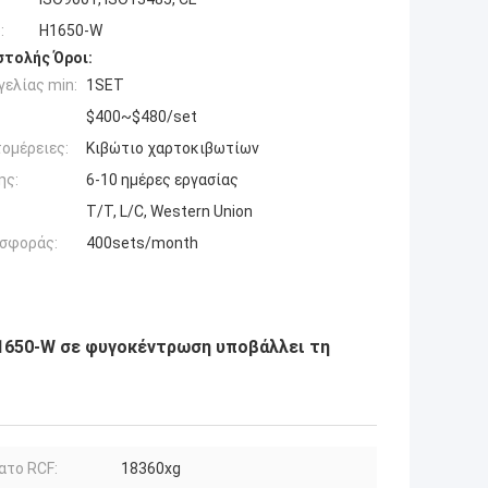
:
H1650-W
τολής Όροι:
ελίας min:
1SET
$400~$480/set
ομέρειες:
Κιβώτιο χαρτοκιβωτίων
ης:
6-10 ημέρες εργασίας
T/T, L/C, Western Union
σφοράς:
400sets/month
h1650-W σε φυγοκέντρωση υποβάλλει τη
ατο RCF:
18360xg