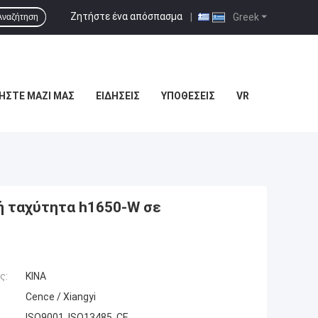
Ζητήστε ένα απόσπασμα
|
Greek
Αναζήτηση
ΉΣΤΕ ΜΑΖΊ ΜΑΣ
ΕΙΔΉΣΕΙΣ
ΥΠΟΘΈΣΕΙΣ
VR
ή ταχύτητα h1650-W σε
ς:
ΚΙΝΑ
Cence / Xiangyi
ISO9001, ISO13485, CE