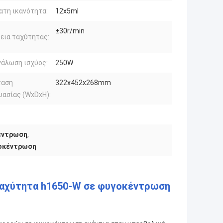
τη ικανότητα:
12x5ml
±30r/min
εια ταχύτητας:
άλωση ισχύος:
250W
ταση
322x452x268mm
υασίας (WxDxH):
έντρωση
,
γοκέντρωση
 ταχύτητα h1650-W σε φυγοκέντρωση