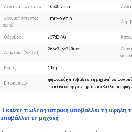
Ανώτατη ταχύτητα:
16500r/min
Ανώτα
Χρονική θέτοντας
1min~99min
Ακρίβ
σειρά:
Θόρυβος:
≤67dB (Α)
Καταν
265x335x220mm
Διάσ
Διάσταση (WxDxH):
συσκε
Βάρος:
11kg
ψηφιακός υποβάλτε τη μηχανή σε φυγοκ
Επισημαίνω:
το κλινικό εργαστήριο υποβάλλει σε φυ
Η καυτή πώληση ιατρική υποβάλλει τη υψηλή
υποβάλλει τη μηχανή