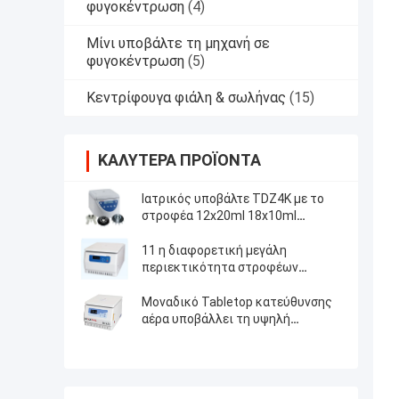
φυγοκέντρωση
(4)
Μίνι υποβάλτε τη μηχανή σε
φυγοκέντρωση
(5)
Κεντρίφουγα φιάλη & σωλήνας
(15)
ΚΑΛΎΤΕΡΑ ΠΡΟΪΌΝΤΑ
Ιατρικός υποβάλτε TDZ4K με το
στροφέα 12x20ml 18x10ml
24x10ml 4x50ml σε φυγοκέντρωση
γωνίας
11 η διαφορετική μεγάλη
περιεκτικότητα στροφέων
υποβάλλει τη υψηλή ταχύτητα σε
φυγοκέντρωση
Μοναδικό Tabletop κατεύθυνσης
αέρα υποβάλλει τη υψηλή
ταχύτητα μηχανών σε
φυγοκέντρωση