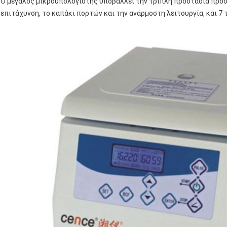
Ο μεγάλος μικροϋπολογιστής υποβάλλει την τριπλή προστασία προ
επιτάχυνση, το καπάκι πορτών και την ανάρμοστη λειτουργία, και 7