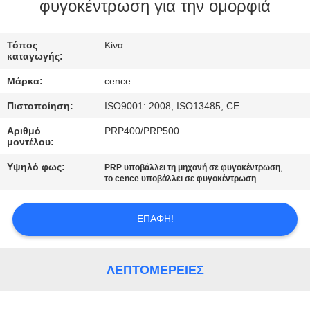
ΈΛΕΓΧΟΣ
φυγοκέντρωση για την ομορφιά
ΠΟΙΌΤΗΤΑΣ
Τόπος
Κίνα
καταγωγής:
ΕΠΙΚΟΙΝΩΝΉΣΤΕ
Μάρκα:
cence
ΜΑΖΊ
Πιστοποίηση:
ISO9001: 2008, ISO13485, CE
ΜΑΣ
Αριθμό
PRP400/PRP500
μοντέλου:
ΕΙΔΉΣΕΙΣ
Υψηλό φως:
,
PRP υποβάλλει τη μηχανή σε φυγοκέντρωση
το cence υποβάλλει σε φυγοκέντρωση
ΥΠΟΘΈΣΕΙΣ
ΕΠΑΦΉ!
VR
ΛΕΠΤΟΜΈΡΕΙΕΣ
SITEMAP