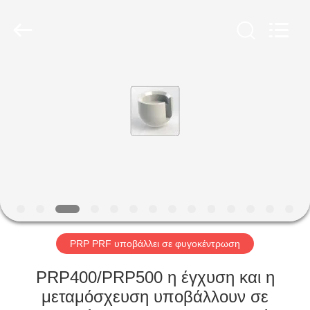
2026
Hunan
Xiangyi
Laboratory
Instrument
Development
Co.,
Ltd..
ΣΠΊΤΙ
All
Rights
Reserved.
ΠΡΟΪΌΝΤΑ
ΣΧΕΤΙΚΆ
ΜΕ
ΕΜΆΣ
ΕΠΙΣΚΕΨΉ
PRP PRF υποβάλλει σε φυγοκέντρωση
ΕΡΓΟΣΤΑΣΊΟΥ
PRP400/PRP500 η έγχυση και η
μεταμόσχευση υποβάλλουν σε