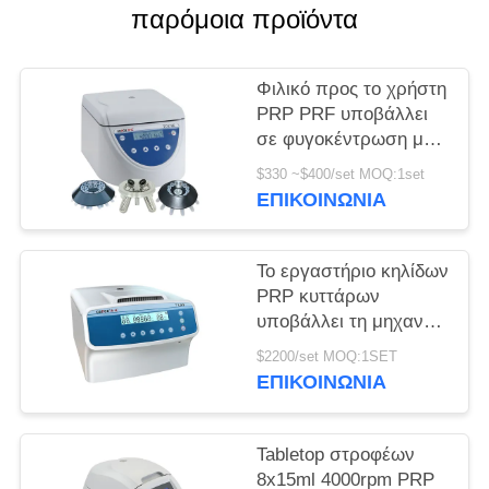
παρόμοια προϊόντα
PRIVACY
POLICY
Φιλικό προς το χρήστη
PRP PRF υποβάλλει
σε φυγοκέντρωση με
το μοναδικό
$330 ~$400/set MOQ:1set
απορροφητή
ΕΠΙΚΟΙΝΩΝΊΑ
κλονισμού
Το εργαστήριο κηλίδων
PRP κυττάρων
υποβάλλει τη μηχανή
3000r/min σε
$2200/set MOQ:1SET
φυγοκέντρωση
ΕΠΙΚΟΙΝΩΝΊΑ
υποβάλλει τον
εξοπλισμό
Tabletop στροφέων
8x15ml 4000rpm PRP