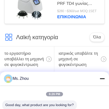
PRF TD4 γωνίας
αργόστροφο
$280 ~$360/set MOQ:1SET
υποβάλλει σε
ΕΠΙΚΟΙΝΩΝΊΑ
φυγοκέντρωση
Λαϊκή κατηγορία
Όλα
το εργαστήριο
ιατρικός υποβάλτε τη
υποβάλλει τη μηχανή
μηχανή σε
σε φυγοκέντρωση
φυγοκέντρωση
Ms. Zhou
κατεψυγμένος
PRP PRF υποβάλλει
υποβάλτε τη μηχανή
σε φυγοκέντρωση
σε φυγοκέντρωση
6:26 PM
ο χωρισμός αίματος
Η τράπεζα αίματος
Good day, what product are you looking for?