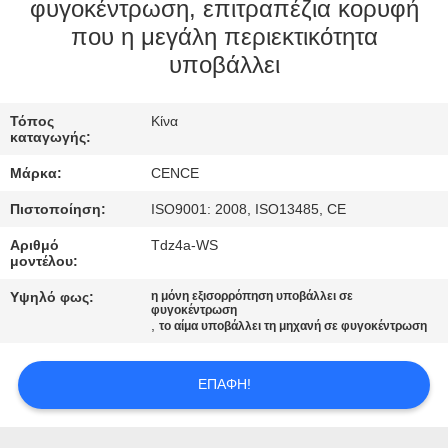
ΈΛΕΓΧΟΣ
φυγοκέντρωση, επιτραπέζια κορυφή
που η μεγάλη περιεκτικότητα
ΠΟΙΌΤΗΤΑΣ
υποβάλλει
ΕΠΙΚΟΙΝΩΝΉΣΤΕ
Τόπος
Κίνα
ΜΑΖΊ
καταγωγής:
ΜΑΣ
Μάρκα:
CENCE
Πιστοποίηση:
ISO9001: 2008, ISO13485, CE
ΕΙΔΉΣΕΙΣ
Αριθμό
Tdz4a-WS
μοντέλου:
ΥΠΟΘΈΣΕΙΣ
Υψηλό φως:
η μόνη εξισορρόπηση υποβάλλει σε
φυγοκέντρωση
,
το αίμα υποβάλλει τη μηχανή σε φυγοκέντρωση
VR
ΕΠΑΦΉ!
SITEMAP