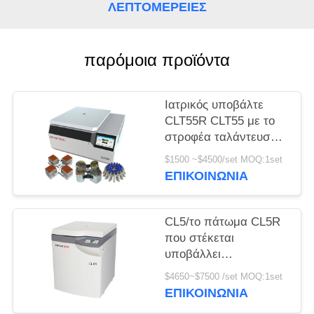
ΛΕΠΤΟΜΈΡΕΙΕΣ
PRIVACY
POLICY
παρόμοια προϊόντα
Ιατρικός υποβάλτε
CLT55R CLT55 με το
στροφέα ταλάντευσης
σε φυγοκέντρωση
$1500 ~$4500/set MOQ:1set
αργόστροφο
ΕΠΙΚΟΙΝΩΝΊΑ
υποβάλλει
CL5/το πάτωμα CL5R
που στέκεται
υποβάλλει
αργόστροφο 5000r/Min
$4650~$7500 /set MOQ:1set
με το στροφέα
ΕΠΙΚΟΙΝΩΝΊΑ
ταλάντευσης σε