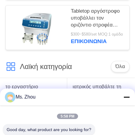
φυγοκέντρωση
Tabletop αργόστροφο
υποβάλλει τον
οριζόντιο στροφέα
12x15ml l420-α
$300~$580/set MOQ:1 ομάδα
4200rpm σε
ΕΠΙΚΟΙΝΩΝΊΑ
φυγοκέντρωση
ανοξείδωτου
Λαϊκή κατηγορία
Όλα
το εργαστήριο
ιατρικός υποβάλτε τη
υποβάλλει τη μηχανή
μηχανή σε
Ms. Zhou
σε φυγοκέντρωση
φυγοκέντρωση
5:58 PM
κατεψυγμένος
PRP PRF υποβάλλει
υποβάλτε τη μηχανή
σε φυγοκέντρωση
Good day, what product are you looking for?
σε φυγοκέντρωση