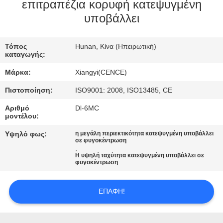
ΈΛΕΓΧΟΣ
επιτραπέζια κορυφή κατεψυγμένη
υποβάλλει
ΠΟΙΌΤΗΤΑΣ
Τόπος
Hunan, Κίνα (Ηπειρωτική)
ΕΠΙΚΟΙΝΩΝΉΣΤΕ
καταγωγής:
ΜΑΖΊ
Μάρκα:
Xiangyi(CENCE)
ΜΑΣ
Πιστοποίηση:
ISO9001: 2008, ISO13485, CE
Αριθμό
Dl-6MC
ΕΙΔΉΣΕΙΣ
μοντέλου:
Υψηλό φως:
η μεγάλη περιεκτικότητα κατεψυγμένη υποβάλλει
σε φυγοκέντρωση
ΥΠΟΘΈΣΕΙΣ
,
Η υψηλή ταχύτητα κατεψυγμένη υποβάλλει σε
φυγοκέντρωση
VR
ΕΠΑΦΉ!
SITEMAP