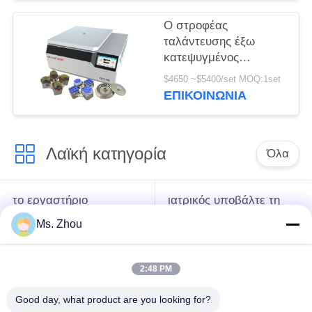
φυγοκέντρωση
Ο στροφέας
ταλάντευσης έξω
κατεψυγμένος
υποβάλλει τη μηχανή
$4650 ~$5400/set MOQ:1set
CHT210R 4*750ml σε
ΕΠΙΚΟΙΝΩΝΊΑ
φυγοκέντρωση
Λαϊκή κατηγορία
Όλα
το εργαστήριο
ιατρικός υποβάλτε τη
υποβάλλει τη μηχανή
μηχανή σε
Ms. Zhou
σε φυγοκέντρωση
φυγοκέντρωση
2:48 PM
κατεψυγμένος
PRP PRF υποβάλλει
υποβάλτε τη μηχανή
σε φυγοκέντρωση
Good day, what product are you looking for?
σε φυγοκέντρωση