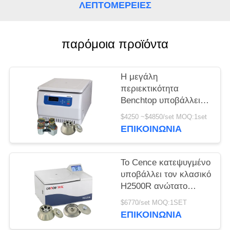
ΛΕΠΤΟΜΈΡΕΙΕΣ
PRIVACY
POLICY
παρόμοια προϊόντα
Η μεγάλη
περιεκτικότητα
Benchtop υποβάλλει
H2050R με το στροφέα
$4250 ~$4850/set MOQ:1set
ταλάντευσης 4*750ml
ΕΠΙΚΟΙΝΩΝΊΑ
σε φυγοκέντρωση
Το Cence κατεψυγμένο
υποβάλλει τον κλασικό
H2500R ανώτατο
στροφέα γωνίας
$6770/set MOQ:1SET
ικανότητας 6x100ml
ΕΠΙΚΟΙΝΩΝΊΑ
μηχανών σε