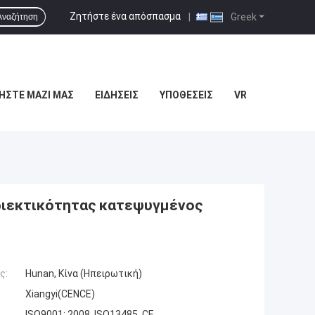
Ζητήστε ένα απόσπασμα
|
Greek
Αναζήτηση
ΉΣΤΕ ΜΑΖΊ ΜΑΣ
ΕΙΔΉΣΕΙΣ
ΥΠΟΘΈΣΕΙΣ
VR
ιεκτικότητας κατεψυγμένος
ς:
Hunan, Κίνα (Ηπειρωτική)
Xiangyi(CENCE)
ISO9001: 2008, ISO13485, CE