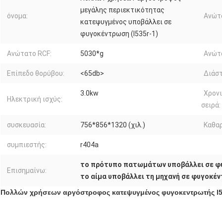
μεγάλης περιεκτικότητας
όνομα:
Ανώτ
κατεψυγμένος υποβάλλει σε
φυγοκέντρωση (l535r-1)
Ανώτατο RCF:
5030*g
Ανώτα
Επίπεδο θορύβου:
<65db>
Διάστ
3.0kw
Χρονι
Ηλεκτρική ισχύς:
σειρά:
συσκευασία:
756*856*1320 (χιλ.)
Καθαρ
συμπιεστής:
r404a
το πρότυπο πατωμάτων υποβάλλει σε 
Επισημαίνω:
το αίμα υποβάλλει τη μηχανή σε φυγοκέ
Πολλών χρήσεων αργόστροφος κατεψυγμένος φυγοκεντρωτής l53