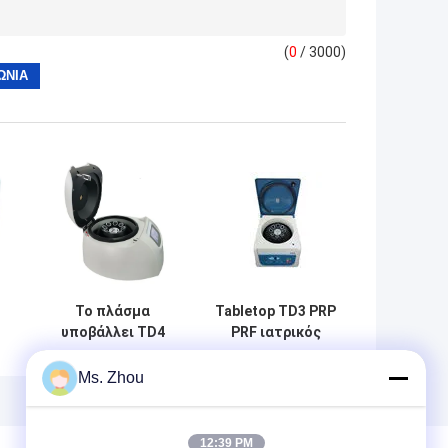
(
0
/ 3000)
Το πλάσμα
Tabletop TD3 PRP
υποβάλλει TD4
PRF ιατρικός
αργόστροφο σε
αργόστροφος
φυγοκέντρωση
υποβάλλει σε
Ms. Zhou
ml
υποβάλλει
φυγοκέντρωση
m
12:39 PM