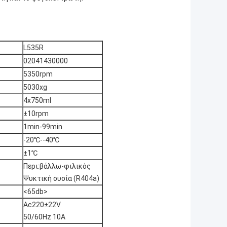
L535R
02041430000
5350rpm
5030xg
4x750ml
±10rpm
1min-99min
-20℃--40℃
±1℃
Περι:βάλλω-φιλικός
Ψυκτική ουσία (R404a)
<65db>
Ac220±22V
50/60Hz 10A