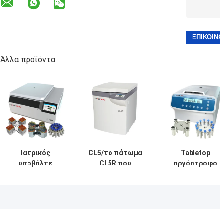
Άλλα προϊόντα
Ιατρικός
CL5/το πάτωμα
Tabletop
υποβάλτε
CL5R που
αργόστροφο
CLT55R CLT55 με
στέκεται
υποβάλλει τον
το στροφέα
υποβάλλει
οριζόντιο
ταλάντευσης σε
αργόστροφο
στροφέα 12x15
φυγοκέντρωση
5000r/Min με το
l420-α 4200rp
αργόστροφο
στροφέα
σε