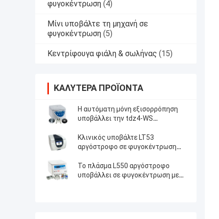
φυγοκέντρωση
(4)
Μίνι υποβάλτε τη μηχανή σε
φυγοκέντρωση
(5)
Κεντρίφουγα φιάλη & σωλήνας
(15)
ΚΑΛΎΤΕΡΑ ΠΡΟΪΌΝΤΑ
Η αυτόματη μόνη εξισορρόπηση
υποβάλλει την tdz4-WS
αργόστροφη σε φυγοκέντρωση
υποβάλλει
Κλινικός υποβάλτε LT53
αργόστροφο σε φυγοκέντρωση
υποβάλλει με το στροφέα
ταλάντευσης
Το πλάσμα L550 αργόστροφο
υποβάλλει σε φυγοκέντρωση με
το στροφέα 4x100ml 200ml 500ml
ταλάντευσης