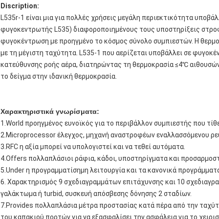
Discription:
L535r-1 είναι μια για πολλές χρήσεις μεγάλη περιεκτικότητα υποβάλ
φυγοκεντρωτής L535) διαφοροποιημένους τους υποστηρίξεις στροφε
φυγοκέντρωση με προηγμένο το κόσμος σύνολο συμπιεστών. Η θερμο
με τη μέγιστη ταχύτητα. L535-1 που αερίζεται υποβάλλει σε φυγοκ
κατεύθυνσης ροής αέρα, διατηρώντας τη θερμοκρασία ≤4℃ αιθουσών
το δείγμα στην ιδανική θερμοκρασία.
Χαρακτηριστικά γνωρίσματα:
1.World προηγμένος ευνοϊκός για το περιβάλλον συμπιεστής που τίθε
2.Microprocessor έλεγχος, μηχανή αναστροφέων εναλλασσόμενου ρε
3.RFC η αξία μπορεί να υπολογιστεί και να τεθεί αυτόματα.
4.Offers πολλαπλάσιοι ράφια, κάδοι, υποστηρίγματα και προσαρμοστ
5.Under η προγραμματίσημη λειτουργία και τα κανονικά προγράμματ
6. Χαρακτηρισμός 9 σχεδιαγραμμάτων επιτάχυνσης και 10 σχεδιαγρ
γαλάκτωμα ή turbid, συσκευή απόσβεσης δόνησης 2 σταδίων.
7.Provides πολλαπλάσια μέτρα προστασίας κατά πέρα από την ταχύτ
του καπακιού πορτών για να εξασφαλίσει την ασφάλεια για το χειρι