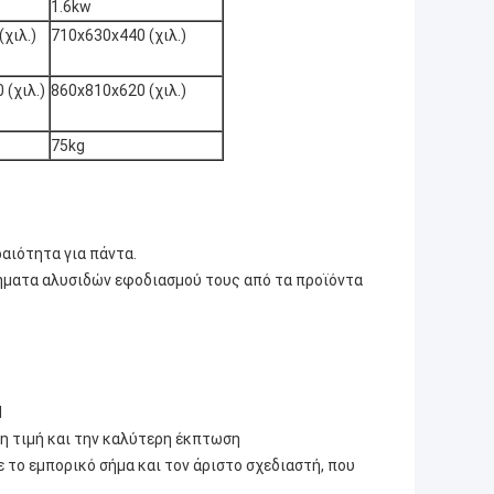
1.6kw
χιλ.)
710x630x440 (χιλ.)
(χιλ.)
860x810x620 (χιλ.)
75kg
αιότητα για πάντα.
ήματα αλυσιδών εφοδιασμού τους από τα προϊόντα
d
ρη τιμή και την καλύτερη έκπτωση
 το εμπορικό σήμα και τον άριστο σχεδιαστή, που