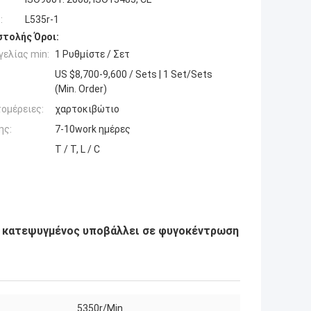
:
L535r-1
τολής Όροι:
ελίας min:
1 Ρυθμίστε / Σετ
US $8,700-9,600 / Sets | 1 Set/Sets
(Min. Order)
ομέρειες:
χαρτοκιβώτιο
ης:
7-10work ημέρες
T / T, L / C
 κατεψυγμένος υποβάλλει σε φυγοκέντρωση
5350r/Min