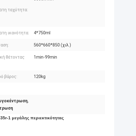
ατη ταχύτητα:
τη ικανότητα:
4*750ml
αση:
560*660*850 (χιλ.)
κή θέτοντας
1min-99min
ό βάρος:
120kg
φυγοκέντρωση
,
ντρωση
5r-1 μεγάλης περιεκτικότητας