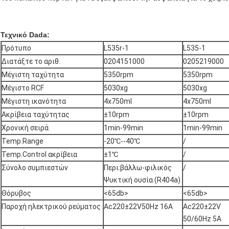
Τεχνικό Dada:
Πρότυπο
L535r-1
L535-1
Διατάξτε το αριθ.
0204151000
0205219000
Μέγιστη ταχύτητα
5350rpm
5350rpm
Μέγιστο RCF
5030xg
5030xg
Μέγιστη ικανότητα
4x750ml
4x750ml
Ακρίβεια ταχύτητας
±10rpm
±10rpm
Χρονική σειρά
1min-99min
1min-99min
Temp.Range
-20℃--40℃
/
Temp.Control ακρίβεια
±1℃
/
Σύνολο συμπιεστών
Περι:βάλλω-φιλικός
/
Ψυκτική ουσία (R404a)
Θόρυβος
<65db>
<65db>
Παροχή ηλεκτρικού ρεύματος
Ac220±22V50Hz 16A
Ac220±22V
50/60Hz 5A