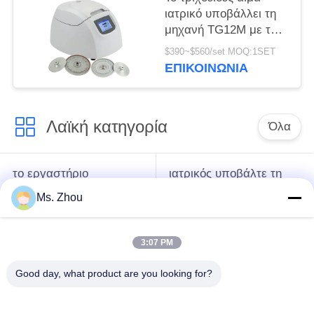
ιατρικό υποβάλλει τη
μηχανή TG12M με το
σύστημα
$390~$560/set MOQ:1SET
αυτοδιάγνωσης
ΕΠΙΚΟΙΝΩΝΊΑ
ελαττωμάτων σε
φυγοκέντρωση
Λαϊκή κατηγορία
Όλα
το εργαστήριο
ιατρικός υποβάλτε τη
υποβάλλει τη μηχανή
μηχανή σε
Ms. Zhou
σε φυγοκέντρωση
φυγοκέντρωση
3:07 PM
κατεψυγμένος
PRP PRF υποβάλλει
υποβάλτε τη μηχανή
σε φυγοκέντρωση
Good day, what product are you looking for?
σε φυγοκέντρωση