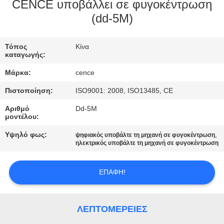
ΈΛΕΓΧΟΣ
CENCE υποβάλλει σε φυγοκέντρωση
(dd-5M)
ΠΟΙΌΤΗΤΑΣ
Τόπος
Κίνα
ΕΠΙΚΟΙΝΩΝΉΣΤΕ
καταγωγής:
ΜΑΖΊ
Μάρκα:
cence
ΜΑΣ
Πιστοποίηση:
ISO9001: 2008, ISO13485, CE
Αριθμό
Dd-5M
ΕΙΔΉΣΕΙΣ
μοντέλου:
Υψηλό φως:
,
ψηφιακός υποβάλτε τη μηχανή σε φυγοκέντρωση
ηλεκτρικός υποβάλτε τη μηχανή σε φυγοκέντρωση
ΥΠΟΘΈΣΕΙΣ
ΕΠΑΦΉ!
VR
SITEMAP
ΛΕΠΤΟΜΈΡΕΙΕΣ