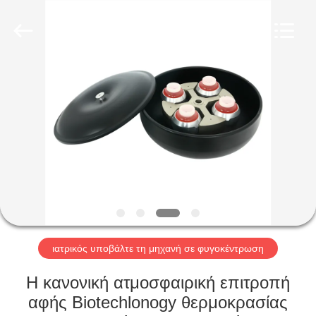
2026
Hunan
Xiangyi
Laboratory
Instrument
Development
Co.,
Ltd..
ΣΠΊΤΙ
All
Rights
Reserved.
ΠΡΟΪΌΝΤΑ
ΣΧΕΤΙΚΆ
ΜΕ
ΕΜΆΣ
ΕΠΙΣΚΕΨΉ
ιατρικός υποβάλτε τη μηχανή σε φυγοκέντρωση
ΕΡΓΟΣΤΑΣΊΟΥ
Η κανονική ατμοσφαιρική επιτροπή
αφής Biotechlonogy θερμοκρασίας