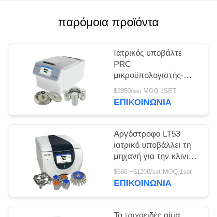
PRIVACY
παρόμοια προϊόντα
POLICY
Ιατρικός υποβάλτε
PRC
μικροϋπολογιστής-
σωλήνων H1750R σε
$2850/set MOQ:1SET
φυγοκέντρωση τη
ΕΠΙΚΟΙΝΩΝΊΑ
υψηλή ταχύτητα
σωλήνων
κατεψυγμένη
Αργόστροφο LT53
υποβάλλει
ιατρικό υποβάλλει τη
μηχανή για την κλινική
γενετική βιολογία
$660 ~$1200/set MOQ:1set
ιατρικής σε
ΕΠΙΚΟΙΝΩΝΊΑ
φυγοκέντρωση
Το τριχοειδές αίμα