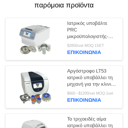
παρόμοια προϊόντα
PRIVACY
POLICY
Ιατρικός υποβάλτε
PRC
μικροϋπολογιστής-
σωλήνων H1750R σε
$2850/set MOQ:1SET
φυγοκέντρωση τη
ΕΠΙΚΟΙΝΩΝΊΑ
υψηλή ταχύτητα
σωλήνων
κατεψυγμένη
Αργόστροφο LT53
υποβάλλει
ιατρικό υποβάλλει τη
μηχανή για την κλινική
γενετική βιολογία
$660 ~$1200/set MOQ:1set
ιατρικής σε
ΕΠΙΚΟΙΝΩΝΊΑ
φυγοκέντρωση
Το τριχοειδές αίμα
ιατρικό υποβάλλει τη