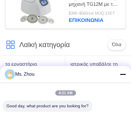
μηχανή TG12M με το
σύστημα
$390~$560/set MOQ:1SET
αυτοδιάγνωσης
ΕΠΙΚΟΙΝΩΝΊΑ
ελαττωμάτων σε
φυγοκέντρωση
Λαϊκή κατηγορία
Όλα
το εργαστήριο
ιατρικός υποβάλτε τη
υποβάλλει τη μηχανή
μηχανή σε
Ms. Zhou
σε φυγοκέντρωση
φυγοκέντρωση
8:21 AM
κατεψυγμένος
PRP PRF υποβάλλει
υποβάλτε τη μηχανή
σε φυγοκέντρωση
Good day, what product are you looking for?
σε φυγοκέντρωση
ο χωρισμός αίματος
Η τράπεζα αίματος