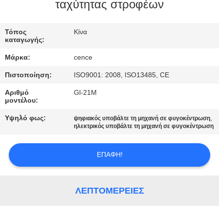
ΈΛΕΓΧΟΣ
ταχύτητας στροφέων
ΠΟΙΌΤΗΤΑΣ
Τόπος
Κίνα
καταγωγής:
ΕΠΙΚΟΙΝΩΝΉΣΤΕ
Μάρκα:
cence
ΜΑΖΊ
Πιστοποίηση:
ISO9001: 2008, ISO13485, CE
ΜΑΣ
Αριθμό
Gl-21M
μοντέλου:
ΕΙΔΉΣΕΙΣ
Υψηλό φως:
,
ψηφιακός υποβάλτε τη μηχανή σε φυγοκέντρωση
ηλεκτρικός υποβάλτε τη μηχανή σε φυγοκέντρωση
ΥΠΟΘΈΣΕΙΣ
ΕΠΑΦΉ!
VR
ΛΕΠΤΟΜΈΡΕΙΕΣ
SITEMAP