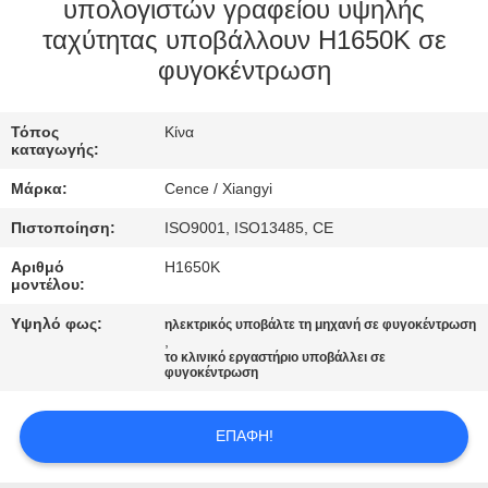
ΈΛΕΓΧΟΣ
υπολογιστών γραφείου υψηλής
ταχύτητας υποβάλλουν H1650K σε
ΠΟΙΌΤΗΤΑΣ
φυγοκέντρωση
ΕΠΙΚΟΙΝΩΝΉΣΤΕ
Τόπος
Κίνα
ΜΑΖΊ
καταγωγής:
ΜΑΣ
Μάρκα:
Cence / Xiangyi
Πιστοποίηση:
ISO9001, ISO13485, CE
ΕΙΔΉΣΕΙΣ
Αριθμό
H1650K
μοντέλου:
ΥΠΟΘΈΣΕΙΣ
Υψηλό φως:
ηλεκτρικός υποβάλτε τη μηχανή σε φυγοκέντρωση
,
το κλινικό εργαστήριο υποβάλλει σε
φυγοκέντρωση
VR
ΕΠΑΦΉ!
SITEMAP