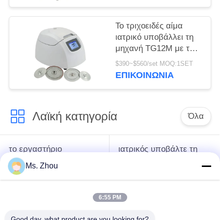
Το τριχοειδές αίμα
ιατρικό υποβάλλει τη
μηχανή TG12M με το
σύστημα
$390~$560/set MOQ:1SET
αυτοδιάγνωσης
ΕΠΙΚΟΙΝΩΝΊΑ
ελαττωμάτων σε
φυγοκέντρωση
Λαϊκή κατηγορία
Όλα
το εργαστήριο
ιατρικός υποβάλτε τη
υποβάλλει τη μηχανή
μηχανή σε
Ms. Zhou
σε φυγοκέντρωση
φυγοκέντρωση
6:55 PM
κατεψυγμένος
PRP PRF υποβάλλει
υποβάλτε τη μηχανή
σε φυγοκέντρωση
Good day, what product are you looking for?