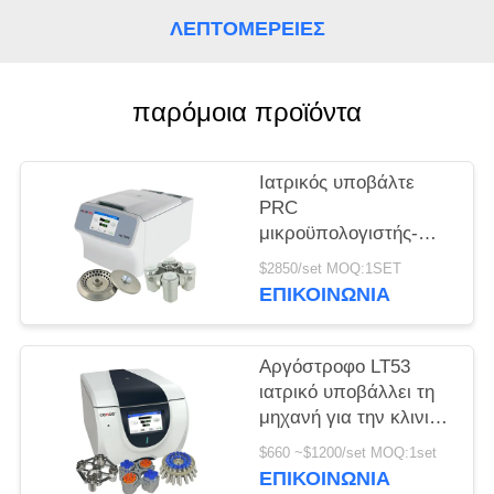
ΛΕΠΤΟΜΈΡΕΙΕΣ
PRIVACY
POLICY
παρόμοια προϊόντα
Ιατρικός υποβάλτε
PRC
μικροϋπολογιστής-
σωλήνων H1750R σε
$2850/set MOQ:1SET
φυγοκέντρωση τη
ΕΠΙΚΟΙΝΩΝΊΑ
υψηλή ταχύτητα
σωλήνων
κατεψυγμένη
Αργόστροφο LT53
υποβάλλει
ιατρικό υποβάλλει τη
μηχανή για την κλινική
γενετική βιολογία
$660 ~$1200/set MOQ:1set
ιατρικής σε
ΕΠΙΚΟΙΝΩΝΊΑ
φυγοκέντρωση