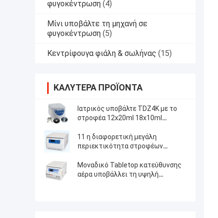
φυγοκέντρωση
(4)
Μίνι υποβάλτε τη μηχανή σε
φυγοκέντρωση
(5)
Κεντρίφουγα φιάλη & σωλήνας
(15)
ΚΑΛΎΤΕΡΑ ΠΡΟΪΌΝΤΑ
Ιατρικός υποβάλτε TDZ4K με το
στροφέα 12x20ml 18x10ml
24x10ml 4x50ml σε φυγοκέντρωση
γωνίας
11 η διαφορετική μεγάλη
περιεκτικότητα στροφέων
υποβάλλει τη υψηλή ταχύτητα σε
φυγοκέντρωση
Μοναδικό Tabletop κατεύθυνσης
αέρα υποβάλλει τη υψηλή
ταχύτητα μηχανών σε
φυγοκέντρωση