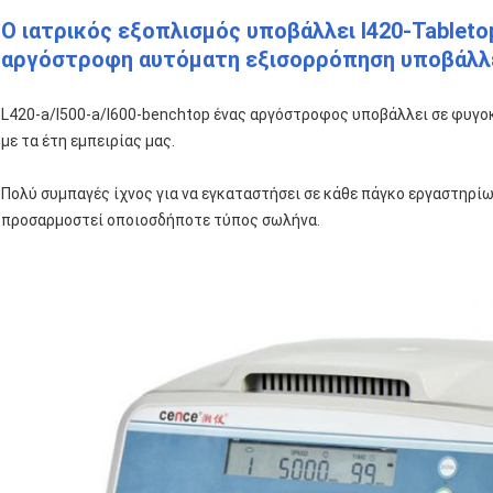
Ο ιατρικός εξοπλισμός υποβάλλει l420-Tablet
αργόστροφη αυτόματη εξισορρόπηση υποβάλλ
L420-a/l500-a/l600-benchtop ένας αργόστροφος υποβάλλει σε φυγοκ
με τα έτη εμπειρίας μας.
Πολύ συμπαγές ίχνος για να εγκαταστήσει σε κάθε πάγκο εργαστηρί
προσαρμοστεί οποιοσδήποτε τύπος σωλήνα.