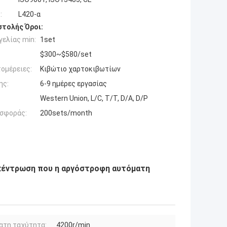
:
L420-α
τολής Όροι:
ελίας min:
1set
$300~$580/set
ομέρειες:
Κιβώτιο χαρτοκιβωτίων
ης:
6-9 ημέρες εργασίας
Western Union, L/C, T/T, D/A, D/P
σφοράς:
200sets/month
οκέντρωση που η αργόστροφη αυτόματη
ατη ταχύτητα:
4200r/min