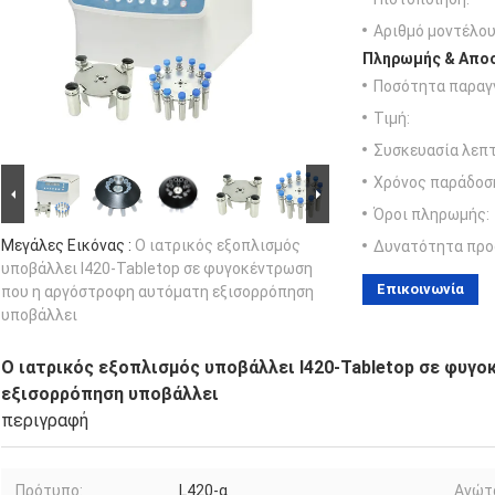
Αριθμό μοντέλου
Πληρωμής & Αποσ
Ποσότητα παραγγ
Τιμή:
Συσκευασία λεπτ
Χρόνος παράδοσ
Όροι πληρωμής:
Μεγάλες Εικόνας :
Ο ιατρικός εξοπλισμός
Δυνατότητα προ
υποβάλλει l420-Tabletop σε φυγοκέντρωση
Επικοινωνία
που η αργόστροφη αυτόματη εξισορρόπηση
υποβάλλει
Ο ιατρικός εξοπλισμός υποβάλλει l420-Tabletop σε φυγ
εξισορρόπηση υποβάλλει
περιγραφή
Πρότυπο:
L420-α
Ανώτ