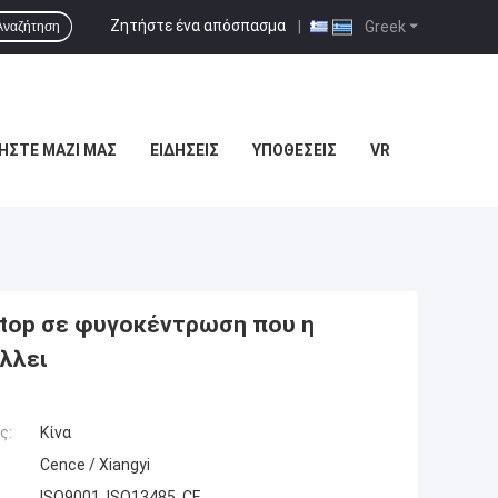
Ζητήστε ένα απόσπασμα
|
Greek
Αναζήτηση
ΉΣΤΕ ΜΑΖΊ ΜΑΣ
ΕΙΔΉΣΕΙΣ
ΥΠΟΘΈΣΕΙΣ
VR
etop σε φυγοκέντρωση που η
λλει
ς:
Κίνα
Cence / Xiangyi
ISO9001, ISO13485, CE