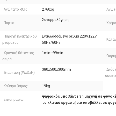
Ανώτατο RCF:
2760xg
Ανώτα
Συναρμολόγηση
Πόρτα:
Χρήση
Παροχή ηλεκτρικού
Εναλλασσόμενο ρεύμα 220V±22V
Καταν
ρεύματος:
50Hz/60Hz
Χρονική θέτοντας
1min~99min
Θόρυ
σειρά:
380x500x300mm
Διάσ
Διάσταση (WxDxH):
συσκε
Καθαρό βάρος:
19kg
ψηφιακός υποβάλτε τη μηχανή σε φυγοκ
Επισημαίνω:
το κλινικό εργαστήριο υποβάλλει σε φυ