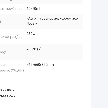
τη ικανότητα:
12x20ml
Κλινική, νοσοκομείο, καλλυντικό
:
ίδρυμα
250W
άλωση ισχύος:
≤65dB (Α)
βος:
ταση
465x660x350mm
υασίας (WxDxH):
έντρωση
,
γοκέντρωση