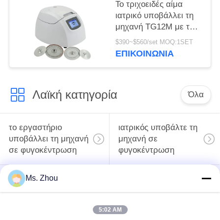
Το τριχοειδές αίμα
ιατρικό υποβάλλει τη
μηχανή TG12M με το
σύστημα
$390~$560/set MOQ:1SET
αυτοδιάγνωσης
ΕΠΙΚΟΙΝΩΝΊΑ
ελαττωμάτων σε
φυγοκέντρωση
Λαϊκή κατηγορία
Όλα
το εργαστήριο
ιατρικός υποβάλτε τη
υποβάλλει τη μηχανή
μηχανή σε
σε φυγοκέντρωση
φυγοκέντρωση
Ms. Zhou
κατεψυγμένος
PRP PRF υποβάλλει
υποβάλτε τη μηχανή
σε φυγοκέντρωση
σε φυγοκέντρωση
5:02 AM