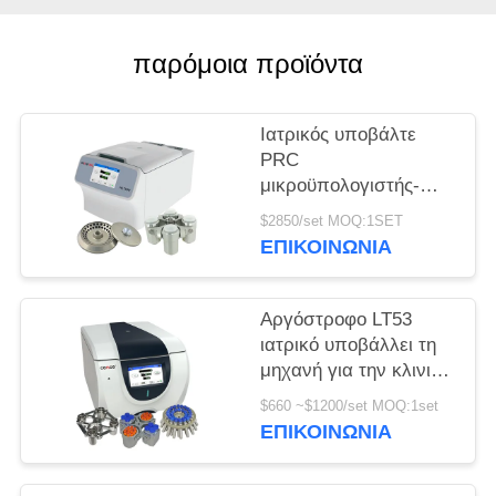
PRIVACY
παρόμοια προϊόντα
POLICY
Ιατρικός υποβάλτε
PRC
μικροϋπολογιστής-
σωλήνων H1750R σε
$2850/set MOQ:1SET
φυγοκέντρωση τη
ΕΠΙΚΟΙΝΩΝΊΑ
υψηλή ταχύτητα
σωλήνων
κατεψυγμένη
Αργόστροφο LT53
υποβάλλει
ιατρικό υποβάλλει τη
μηχανή για την κλινική
γενετική βιολογία
$660 ~$1200/set MOQ:1set
ιατρικής σε
ΕΠΙΚΟΙΝΩΝΊΑ
φυγοκέντρωση