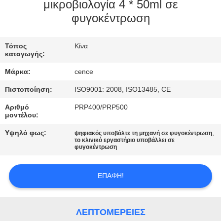
ΈΛΕΓΧΟΣ
μικροβιολογία 4 * 50ml σε
φυγοκέντρωση
ΠΟΙΌΤΗΤΑΣ
Τόπος
Κίνα
ΕΠΙΚΟΙΝΩΝΉΣΤΕ
καταγωγής:
ΜΑΖΊ
Μάρκα:
cence
ΜΑΣ
Πιστοποίηση:
ISO9001: 2008, ISO13485, CE
Αριθμό
PRP400/PRP500
ΕΙΔΉΣΕΙΣ
μοντέλου:
Υψηλό φως:
,
ψηφιακός υποβάλτε τη μηχανή σε φυγοκέντρωση
το κλινικό εργαστήριο υποβάλλει σε
ΥΠΟΘΈΣΕΙΣ
φυγοκέντρωση
VR
ΕΠΑΦΉ!
SITEMAP
ΛΕΠΤΟΜΈΡΕΙΕΣ