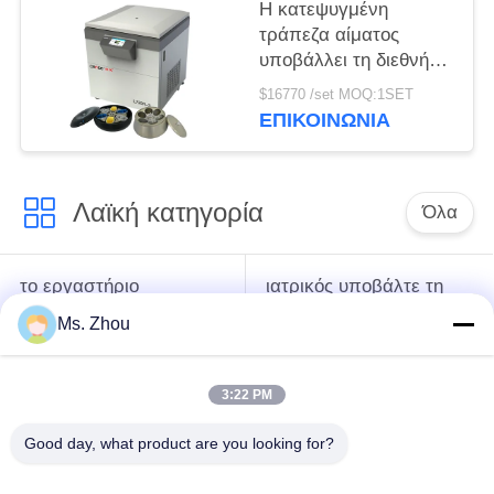
περιεκτικότητας
Η κατεψυγμένη
υποβάλλουν
τράπεζα αίματος
υποβάλλει τη διεθνή
προηγμένη κατηγορία
$16770 /set MOQ:1SET
l720r-3 σε
ΕΠΙΚΟΙΝΩΝΊΑ
φυγοκέντρωση που η
έξοχη ικανότητα
υποβάλλει
Λαϊκή κατηγορία
Όλα
το εργαστήριο
ιατρικός υποβάλτε τη
υποβάλλει τη μηχανή
μηχανή σε
Ms. Zhou
σε φυγοκέντρωση
φυγοκέντρωση
3:22 PM
κατεψυγμένος
PRP PRF υποβάλλει
υποβάλτε τη μηχανή
σε φυγοκέντρωση
Good day, what product are you looking for?
σε φυγοκέντρωση