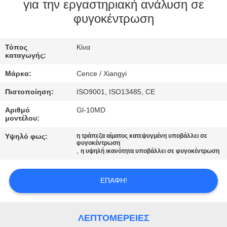
ΈΛΕΓΧΟΣ
για την εργαστηριακή ανάλυση σε
φυγοκέντρωση
ΠΟΙΌΤΗΤΑΣ
Τόπος
Κίνα
ΕΠΙΚΟΙΝΩΝΉΣΤΕ
καταγωγής:
ΜΑΖΊ
Μάρκα:
Cence / Xiangyi
ΜΑΣ
Πιστοποίηση:
ISO9001, ISO13485, CE
Αριθμό
Gl-10MD
ΕΙΔΉΣΕΙΣ
μοντέλου:
Υψηλό φως:
η τράπεζα αίματος κατεψυγμένη υποβάλλει σε
φυγοκέντρωση
ΥΠΟΘΈΣΕΙΣ
,
η υψηλή ικανότητα υποβάλλει σε φυγοκέντρωση
VR
ΕΠΑΦΉ!
SITEMAP
ΛΕΠΤΟΜΈΡΕΙΕΣ