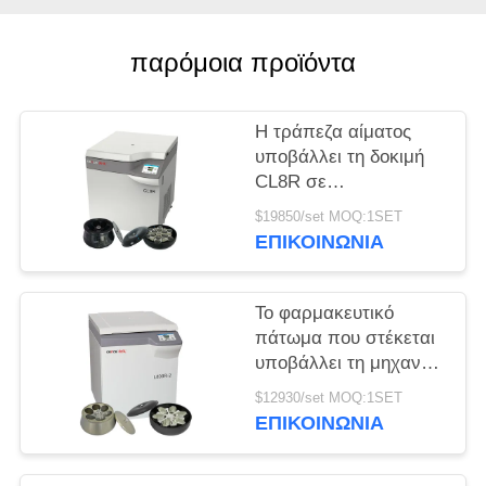
PRIVACY
παρόμοια προϊόντα
POLICY
Η τράπεζα αίματος
υποβάλλει τη δοκιμή
CL8R σε
φυγοκέντρωση MAC
$19850/set MOQ:1SET
κατεψυγμένη
ΕΠΙΚΟΙΝΩΝΊΑ
υποβάλλει την έξοχη
ανώτατη ταχύτητα
9000r/min ικανότητας
Το φαρμακευτικό
πάτωμα που στέκεται
υποβάλλει τη μηχανή
που l800r-2 σε
$12930/set MOQ:1SET
φυγοκέντρωση
ΕΠΙΚΟΙΝΩΝΊΑ
τράπεζα αίματος
μεγάλης