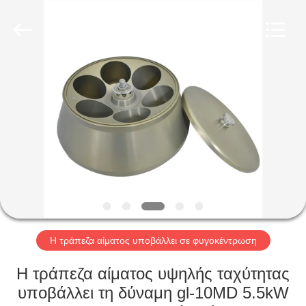
2026
Hunan
Xiangyi
Laboratory
Instrument
Development
Co.,
Ltd..
ΣΠΊΤΙ
All
Rights
Reserved.
ΠΡΟΪΌΝΤΑ
ΣΧΕΤΙΚΆ
ΜΕ
ΕΜΆΣ
ΕΠΙΣΚΕΨΉ
Η τράπεζα αίματος υποβάλλει σε φυγοκέντρωση
ΕΡΓΟΣΤΑΣΊΟΥ
Η τράπεζα αίματος υψηλής ταχύτητας
υποβάλλει τη δύναμη gl-10MD 5.5kW