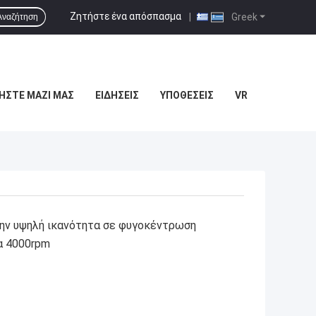
Ζητήστε ένα απόσπασμα
|
Greek
Αναζήτηση
ΉΣΤΕ ΜΑΖΊ ΜΑΣ
ΕΙΔΉΣΕΙΣ
ΥΠΟΘΈΣΕΙΣ
VR
ην υψηλή ικανότητα σε φυγοκέντρωση
α 4000rpm