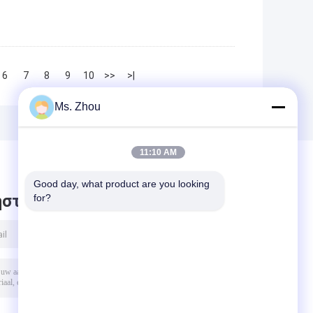
6
7
8
9
10
>>
>|
Ms. Zhou
11:10 AM
Good day, what product are you looking 
στε μήνυμα
for?