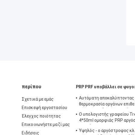
περίπου
PRP PRF υποβάλλει σε φυγ
Αυτόματη αποκαλύπτοντας
Σχετικά με εμάς
θερμοκρασία οργάνων επιθ
Επισκεψή εργοστασίου
Hoispital η ιδανική υποβάλλ
Ο υπολογιστής γραφείου T
Έλεγχος ποιότητας
φυγοκέντρωση
4*50ml ομορφιάς PRP αργό
Επικοινωνήστε μαζί μας
υποβάλλει σε φυγοκέντρωση
Υψηλός - ο αργόστροφος κλ
και το εργαστήριο
Ειδήσεις