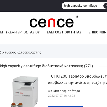
ΕΠΙΣΚΕΨΉ ΕΡΓΟΣΤΑΣΊΟΥ
ΈΛΕΓΧΟΣ ΠΟΙΌΤΗΤΑΣ
ΕΠΙΚΟΙΝΩΝ
ιαδικτυακός Κατασκευαστής
high capacity centrifuge διαδικτυακή κατασκευή
(771)
CTK120C Tabletop υποβάλλει τ
υποβάλλει την ανώτατη ταχύτητ
Διαβάστε περισσότερα
2022-07-07 16:43:23