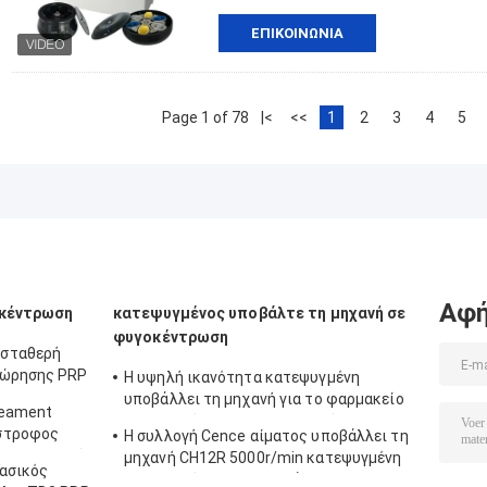
ΕΠΙΚΟΙΝΩΝΊΑ
Page 1 of 78
|<
<<
1
2
3
4
5
Αφή
οκέντρωση
κατεψυγμένος υποβάλτε τη μηχανή σε
φυγοκέντρωση
 σταθερή
εώρησης PRP
Η υψηλή ικανότητα κατεψυγμένη
ει CTK32 σε
υποβάλλει τη μηχανή για το φαρμακείο
reament
σε φυγοκέντρωση/βιο - προϊόντα
στροφος
Η συλλογή Cence αίματος υποβάλλει τη
 σε ιατρικό
μηχανή CH12R 5000r/min κατεψυγμένη
ασικός
σε φυγοκέντρωση υποβάλλει