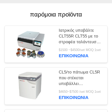
PRIVACY
παρόμοια προϊόντα
POLICY
Ιατρικός υποβάλτε
CLT55R CLT55 με το
στροφέα ταλάντευσης
σε φυγοκέντρωση
$1500 ~$4500/set MOQ:1set
αργόστροφο
ΕΠΙΚΟΙΝΩΝΊΑ
υποβάλλει
CL5/το πάτωμα CL5R
που στέκεται
υποβάλλει
αργόστροφο 5000r/Min
$4650~$7500 /set MOQ:1set
με το στροφέα
ΕΠΙΚΟΙΝΩΝΊΑ
ταλάντευσης σε
φυγοκέντρωση