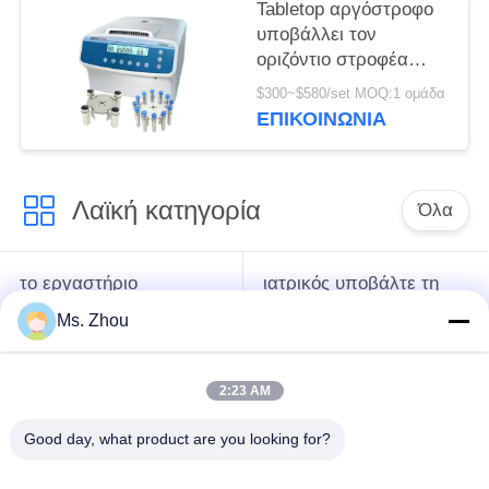
Tabletop αργόστροφο
υποβάλλει τον
οριζόντιο στροφέα
12x15ml l420-α
$300~$580/set MOQ:1 ομάδα
4200rpm σε
ΕΠΙΚΟΙΝΩΝΊΑ
φυγοκέντρωση
ανοξείδωτου
Λαϊκή κατηγορία
Όλα
το εργαστήριο
ιατρικός υποβάλτε τη
υποβάλλει τη μηχανή
μηχανή σε
Ms. Zhou
σε φυγοκέντρωση
φυγοκέντρωση
2:23 AM
κατεψυγμένος
PRP PRF υποβάλλει
υποβάλτε τη μηχανή
σε φυγοκέντρωση
Good day, what product are you looking for?
σε φυγοκέντρωση