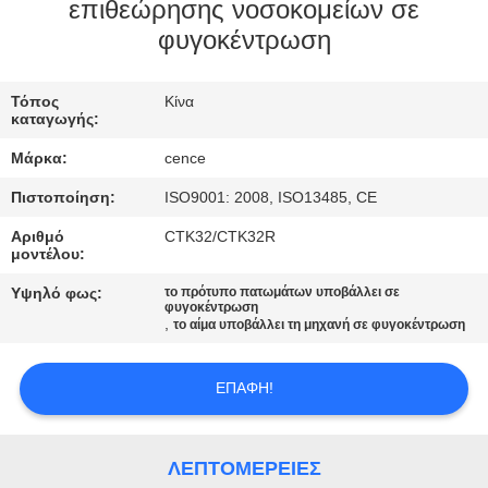
ΈΛΕΓΧΟΣ
επιθεώρησης νοσοκομείων σε
φυγοκέντρωση
ΠΟΙΌΤΗΤΑΣ
Τόπος
Κίνα
ΕΠΙΚΟΙΝΩΝΉΣΤΕ
καταγωγής:
ΜΑΖΊ
Μάρκα:
cence
ΜΑΣ
Πιστοποίηση:
ISO9001: 2008, ISO13485, CE
Αριθμό
CTK32/CTK32R
ΕΙΔΉΣΕΙΣ
μοντέλου:
Υψηλό φως:
το πρότυπο πατωμάτων υποβάλλει σε
φυγοκέντρωση
ΥΠΟΘΈΣΕΙΣ
,
το αίμα υποβάλλει τη μηχανή σε φυγοκέντρωση
VR
ΕΠΑΦΉ!
SITEMAP
ΛΕΠΤΟΜΈΡΕΙΕΣ