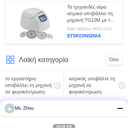
Το τριχοειδές αίμα
ιατρικό υποβάλλει τη
μηχανή TG12M με το
σύστημα
$390~$560/set MOQ:1SET
αυτοδιάγνωσης
ΕΠΙΚΟΙΝΩΝΊΑ
ελαττωμάτων σε
φυγοκέντρωση
Λαϊκή κατηγορία
Όλα
το εργαστήριο
ιατρικός υποβάλτε τη
υποβάλλει τη μηχανή
μηχανή σε
σε φυγοκέντρωση
φυγοκέντρωση
Ms. Zhou
κατεψυγμένος
PRP PRF υποβάλλει
υποβάλτε τη μηχανή
σε φυγοκέντρωση
σε φυγοκέντρωση
10:58 AM