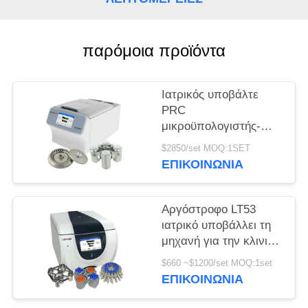
PRIVACY
POLICY
παρόμοια προϊόντα
Ιατρικός υποβάλτε
PRC
μικροϋπολογιστής-
σωλήνων H1750R σε
$2850/set MOQ:1SET
φυγοκέντρωση τη
ΕΠΙΚΟΙΝΩΝΊΑ
υψηλή ταχύτητα
σωλήνων
κατεψυγμένη
Αργόστροφο LT53
υποβάλλει
ιατρικό υποβάλλει τη
μηχανή για την κλινική
γενετική βιολογία
$660 ~$1200/set MOQ:1set
ιατρικής σε
ΕΠΙΚΟΙΝΩΝΊΑ
φυγοκέντρωση