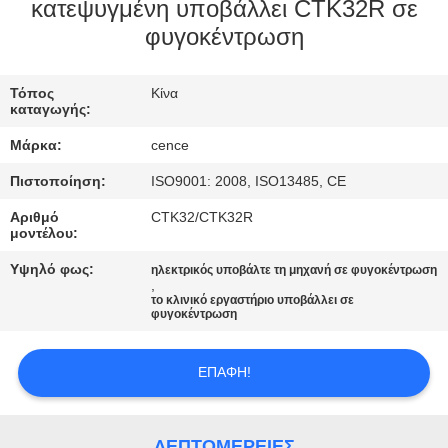
ΈΛΕΓΧΟΣ
κατεψυγμένη υποβάλλει CTK32R σε
φυγοκέντρωση
ΠΟΙΌΤΗΤΑΣ
Τόπος
Κίνα
ΕΠΙΚΟΙΝΩΝΉΣΤΕ
καταγωγής:
ΜΑΖΊ
Μάρκα:
cence
ΜΑΣ
Πιστοποίηση:
ISO9001: 2008, ISO13485, CE
Αριθμό
CTK32/CTK32R
ΕΙΔΉΣΕΙΣ
μοντέλου:
Υψηλό φως:
ηλεκτρικός υποβάλτε τη μηχανή σε φυγοκέντρωση
,
ΥΠΟΘΈΣΕΙΣ
το κλινικό εργαστήριο υποβάλλει σε
φυγοκέντρωση
VR
ΕΠΑΦΉ!
SITEMAP
ΛΕΠΤΟΜΈΡΕΙΕΣ