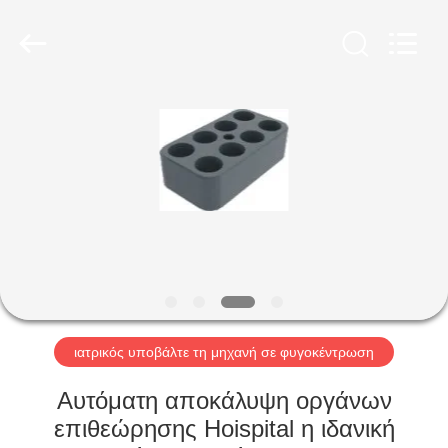
2026
Hunan
Xiangyi
Laboratory
Instrument
Development
Co.,
Ltd..
ΣΠΊΤΙ
All
Rights
Reserved.
ΠΡΟΪΌΝΤΑ
ΣΧΕΤΙΚΆ
ΜΕ
ΕΜΆΣ
ΕΠΙΣΚΕΨΉ
ιατρικός υποβάλτε τη μηχανή σε φυγοκέντρωση
ΕΡΓΟΣΤΑΣΊΟΥ
Αυτόματη αποκάλυψη οργάνων
επιθεώρησης Hoispital η ιδανική