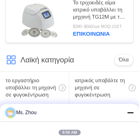
Το τριχοειδές αίμα
ιατρικό υποβάλλει τη
μηχανή TG12M με το
σύστημα
$390~$560/set MOQ:1SET
αυτοδιάγνωσης
ΕΠΙΚΟΙΝΩΝΊΑ
ελαττωμάτων σε
φυγοκέντρωση
Λαϊκή κατηγορία
Όλα
το εργαστήριο
ιατρικός υποβάλτε τη
υποβάλλει τη μηχανή
μηχανή σε
σε φυγοκέντρωση
φυγοκέντρωση
Ms. Zhou
κατεψυγμένος
PRP PRF υποβάλλει
υποβάλτε τη μηχανή
σε φυγοκέντρωση
σε φυγοκέντρωση
9:50 AM