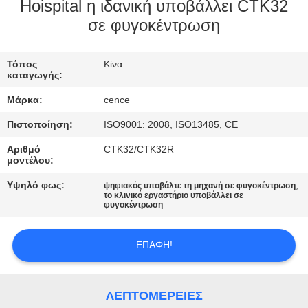
ΈΛΕΓΧΟΣ
Hoispital η ιδανική υποβάλλει CTK32
σε φυγοκέντρωση
ΠΟΙΌΤΗΤΑΣ
Τόπος
Κίνα
ΕΠΙΚΟΙΝΩΝΉΣΤΕ
καταγωγής:
ΜΑΖΊ
Μάρκα:
cence
ΜΑΣ
Πιστοποίηση:
ISO9001: 2008, ISO13485, CE
Αριθμό
CTK32/CTK32R
ΕΙΔΉΣΕΙΣ
μοντέλου:
Υψηλό φως:
,
ψηφιακός υποβάλτε τη μηχανή σε φυγοκέντρωση
το κλινικό εργαστήριο υποβάλλει σε
ΥΠΟΘΈΣΕΙΣ
φυγοκέντρωση
VR
ΕΠΑΦΉ!
SITEMAP
ΛΕΠΤΟΜΈΡΕΙΕΣ