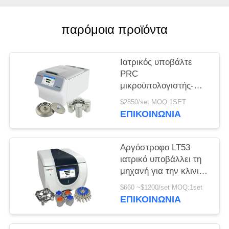
PRIVACY
παρόμοια προϊόντα
POLICY
Ιατρικός υποβάλτε
PRC
μικροϋπολογιστής-
σωλήνων H1750R σε
$2850/set MOQ:1SET
φυγοκέντρωση τη
ΕΠΙΚΟΙΝΩΝΊΑ
υψηλή ταχύτητα
σωλήνων
κατεψυγμένη
Αργόστροφο LT53
υποβάλλει
ιατρικό υποβάλλει τη
μηχανή για την κλινική
γενετική βιολογία
$660 ~$1200/set MOQ:1set
ιατρικής σε
ΕΠΙΚΟΙΝΩΝΊΑ
φυγοκέντρωση