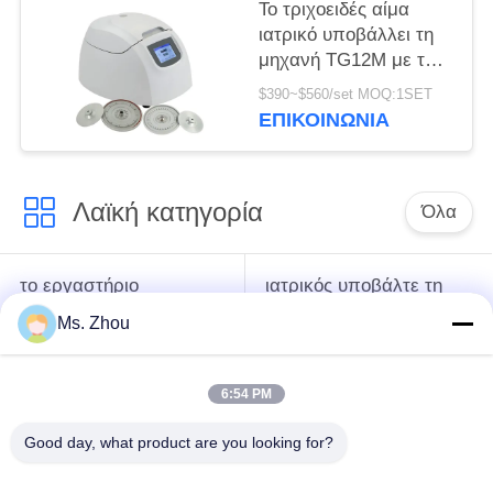
Το τριχοειδές αίμα
ιατρικό υποβάλλει τη
μηχανή TG12M με το
σύστημα
$390~$560/set MOQ:1SET
αυτοδιάγνωσης
ΕΠΙΚΟΙΝΩΝΊΑ
ελαττωμάτων σε
φυγοκέντρωση
Λαϊκή κατηγορία
Όλα
το εργαστήριο
ιατρικός υποβάλτε τη
υποβάλλει τη μηχανή
μηχανή σε
Ms. Zhou
σε φυγοκέντρωση
φυγοκέντρωση
6:54 PM
κατεψυγμένος
PRP PRF υποβάλλει
υποβάλτε τη μηχανή
σε φυγοκέντρωση
Good day, what product are you looking for?
σε φυγοκέντρωση