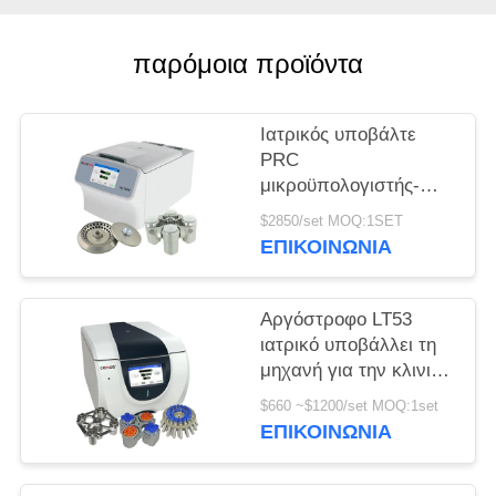
PRIVACY
παρόμοια προϊόντα
POLICY
Ιατρικός υποβάλτε
PRC
μικροϋπολογιστής-
σωλήνων H1750R σε
$2850/set MOQ:1SET
φυγοκέντρωση τη
ΕΠΙΚΟΙΝΩΝΊΑ
υψηλή ταχύτητα
σωλήνων
κατεψυγμένη
Αργόστροφο LT53
υποβάλλει
ιατρικό υποβάλλει τη
μηχανή για την κλινική
γενετική βιολογία
$660 ~$1200/set MOQ:1set
ιατρικής σε
ΕΠΙΚΟΙΝΩΝΊΑ
φυγοκέντρωση