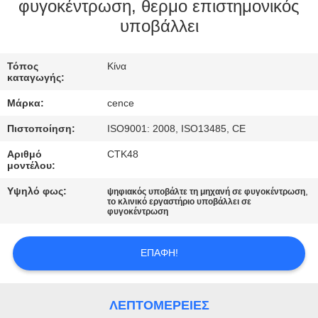
ΈΛΕΓΧΟΣ
φυγοκέντρωση, θερμο επιστημονικός
υποβάλλει
ΠΟΙΌΤΗΤΑΣ
Τόπος
Κίνα
ΕΠΙΚΟΙΝΩΝΉΣΤΕ
καταγωγής:
ΜΑΖΊ
Μάρκα:
cence
ΜΑΣ
Πιστοποίηση:
ISO9001: 2008, ISO13485, CE
Αριθμό
CTK48
ΕΙΔΉΣΕΙΣ
μοντέλου:
Υψηλό φως:
,
ψηφιακός υποβάλτε τη μηχανή σε φυγοκέντρωση
το κλινικό εργαστήριο υποβάλλει σε
ΥΠΟΘΈΣΕΙΣ
φυγοκέντρωση
VR
ΕΠΑΦΉ!
SITEMAP
ΛΕΠΤΟΜΈΡΕΙΕΣ