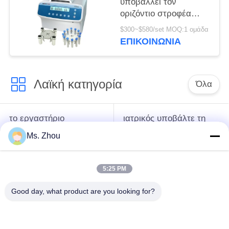
υποβάλλει τον
οριζόντιο στροφέα
12x15ml l420-α
$300~$580/set MOQ:1 ομάδα
4200rpm σε
ΕΠΙΚΟΙΝΩΝΊΑ
φυγοκέντρωση
ανοξείδωτου
Λαϊκή κατηγορία
Όλα
το εργαστήριο
ιατρικός υποβάλτε τη
υποβάλλει τη μηχανή
μηχανή σε
Ms. Zhou
σε φυγοκέντρωση
φυγοκέντρωση
5:25 PM
κατεψυγμένος
PRP PRF υποβάλλει
υποβάλτε τη μηχανή
σε φυγοκέντρωση
Good day, what product are you looking for?
σε φυγοκέντρωση
ο χωρισμός αίματος
Η τράπεζα αίματος