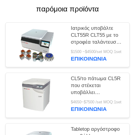
παρόμοια προϊόντα
PRIVACY
POLICY
Ιατρικός υποβάλτε
CLT55R CLT55 με το
στροφέα ταλάντευσης
σε φυγοκέντρωση
$1500 ~$4500/set MOQ:1set
αργόστροφο
ΕΠΙΚΟΙΝΩΝΊΑ
υποβάλλει
CL5/το πάτωμα CL5R
που στέκεται
υποβάλλει
αργόστροφο 5000r/Min
$4650~$7500 /set MOQ:1set
με το στροφέα
ΕΠΙΚΟΙΝΩΝΊΑ
ταλάντευσης σε
φυγοκέντρωση
Tabletop αργόστροφο