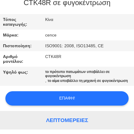
ΈΛΕΓΧΟΣ
CTK48R σε φυγοκέντρωση
ΠΟΙΌΤΗΤΑΣ
Τόπος
Κίνα
καταγωγής:
ΕΠΙΚΟΙΝΩΝΉΣΤΕ
Μάρκα:
cence
ΜΑΖΊ
Πιστοποίηση:
ISO9001: 2008, ISO13485, CE
ΜΑΣ
Αριθμό
CTK48R
μοντέλου:
ΕΙΔΉΣΕΙΣ
Υψηλό φως:
το πρότυπο πατωμάτων υποβάλλει σε
φυγοκέντρωση
,
το αίμα υποβάλλει τη μηχανή σε φυγοκέντρωση
ΥΠΟΘΈΣΕΙΣ
ΕΠΑΦΉ!
VR
ΛΕΠΤΟΜΈΡΕΙΕΣ
SITEMAP