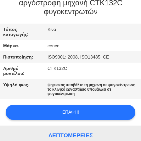
ΈΛΕΓΧΟΣ
αργόστροφη μηχανή CTK132C
φυγοκεντρωτών
ΠΟΙΌΤΗΤΑΣ
Τόπος
Κίνα
ΕΠΙΚΟΙΝΩΝΉΣΤΕ
καταγωγής:
ΜΑΖΊ
Μάρκα:
cence
ΜΑΣ
Πιστοποίηση:
ISO9001: 2008, ISO13485, CE
Αριθμό
CTK132C
ΕΙΔΉΣΕΙΣ
μοντέλου:
Υψηλό φως:
,
ψηφιακός υποβάλτε τη μηχανή σε φυγοκέντρωση
το κλινικό εργαστήριο υποβάλλει σε
ΥΠΟΘΈΣΕΙΣ
φυγοκέντρωση
VR
ΕΠΑΦΉ!
SITEMAP
ΛΕΠΤΟΜΈΡΕΙΕΣ