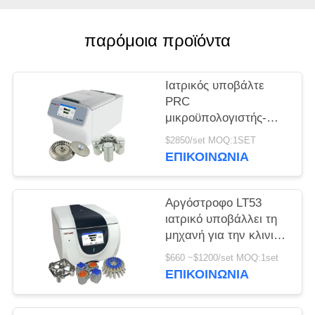
PRIVACY
παρόμοια προϊόντα
POLICY
Ιατρικός υποβάλτε
PRC
μικροϋπολογιστής-
σωλήνων H1750R σε
$2850/set MOQ:1SET
φυγοκέντρωση τη
ΕΠΙΚΟΙΝΩΝΊΑ
υψηλή ταχύτητα
σωλήνων
κατεψυγμένη
Αργόστροφο LT53
υποβάλλει
ιατρικό υποβάλλει τη
μηχανή για την κλινική
γενετική βιολογία
$660 ~$1200/set MOQ:1set
ιατρικής σε
ΕΠΙΚΟΙΝΩΝΊΑ
φυγοκέντρωση