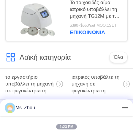
Το τριχοειδές αίμα
ιατρικό υποβάλλει τη
μηχανή TG12M με το
σύστημα
$390~$560/set MOQ:1SET
αυτοδιάγνωσης
ΕΠΙΚΟΙΝΩΝΊΑ
ελαττωμάτων σε
φυγοκέντρωση
Λαϊκή κατηγορία
Όλα
το εργαστήριο
ιατρικός υποβάλτε τη
υποβάλλει τη μηχανή
μηχανή σε
σε φυγοκέντρωση
φυγοκέντρωση
Ms. Zhou
κατεψυγμένος
PRP PRF υποβάλλει
υποβάλτε τη μηχανή
σε φυγοκέντρωση
σε φυγοκέντρωση
1:23 PM