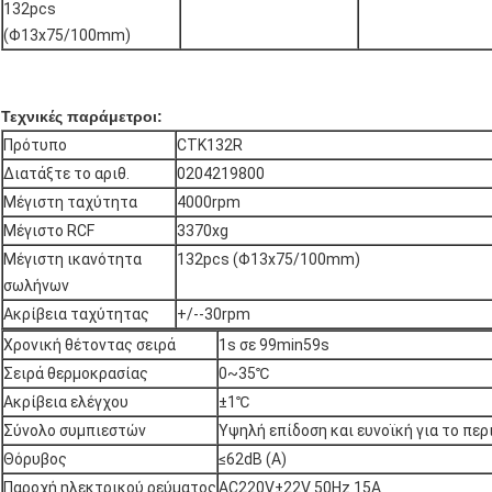
132pcs
(Φ13x75/100mm)
Τεχνικές παράμετροι:
Πρότυπο
CTK132R
Διατάξτε το αριθ.
0204219800
Μέγιστη ταχύτητα
4000rpm
Μέγιστο RCF
3370xg
Μέγιστη ικανότητα
132pcs (Φ13x75/100mm)
σωλήνων
Ακρίβεια ταχύτητας
+/--30rpm
Χρονική θέτοντας σειρά
1s σε 99min59s
Σειρά θερμοκρασίας
0~35℃
Ακρίβεια ελέγχου
±1℃
Σύνολο συμπιεστών
Υψηλή επίδοση και ευνοϊκή για το πε
Θόρυβος
≤62dB (Α)
Παροχή ηλεκτρικού ρεύματος
AC220V±22V 50Hz 15A