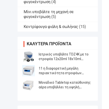
φυγοκέντρωση
(4)
Μίνι υποβάλτε τη μηχανή σε
φυγοκέντρωση
(5)
Κεντρίφουγα φιάλη & σωλήνας
(15)
ΚΑΛΎΤΕΡΑ ΠΡΟΪΌΝΤΑ
Ιατρικός υποβάλτε TDZ4K με το
στροφέα 12x20ml 18x10ml
24x10ml 4x50ml σε φυγοκέντρωση
γωνίας
11 η διαφορετική μεγάλη
περιεκτικότητα στροφέων
υποβάλλει τη υψηλή ταχύτητα σε
φυγοκέντρωση
Μοναδικό Tabletop κατεύθυνσης
αέρα υποβάλλει τη υψηλή
ταχύτητα μηχανών σε
φυγοκέντρωση