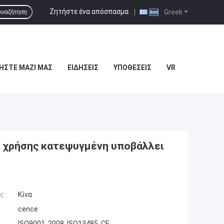
Ζητήστε ένα απόσπασμα
|
Greek
Αναζήτηση
ΉΣΤΕ ΜΑΖΊ ΜΑΣ
ΕΙΔΉΣΕΙΣ
ΥΠΟΘΈΣΕΙΣ
VR
 χρήσης κατεψυγμένη υποβάλλει
ς:
Κίνα
cence
ISO9001: 2008, ISO13485, CE