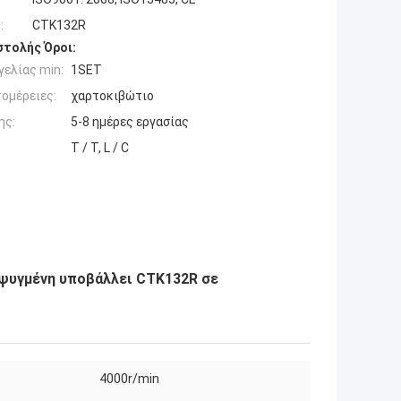
:
CTK132R
τολής Όροι:
ελίας min:
1SET
ομέρειες:
χαρτοκιβώτιο
ης:
5-8 ημέρες εργασίας
T / T, L / C
ψυγμένη υποβάλλει CTK132R σε
4000r/min