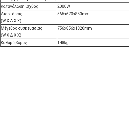
Κατανάλωση ισχύος
2000W
Διαστάσεις
565x670x850mm
(W Χ Δ Χ Χ)
Μέγεθος συσκευασίας
756x856x1320mm
(W Χ Δ Χ Χ)
Καθαρό βάρος
148kg