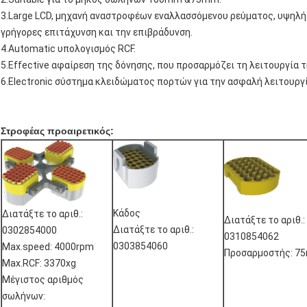
3.Large LCD, μηχανή αναστροφέων εναλλασσόμενου ρεύματος, υψηλή
γρήγορες επιτάχυνση και την επιβράδυνση.
4.Automatic υπολογισμός RCF.
5.Effective αφαίρεση της δόνησης, που προσαρμόζει τη λειτουργία 
6.Electronic σύστημα κλειδώματος πορτών για την ασφαλή λειτουργί
Στροφέας προαιρετικός:
Κάδος
Διατάξτε το αριθ.:
Διατάξτε το αριθ.:
Διατάξτε το αριθ.:
0302854000
0310854062
0303854060
Max.speed: 4000rpm
Προσαρμοστής: 7
Max.RCF: 3370xg
Μέγιστος αριθμός
σωλήνων: