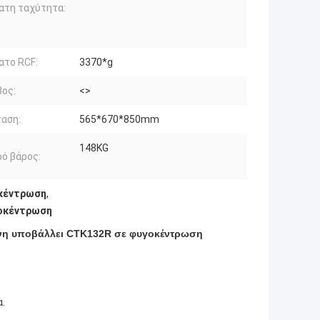
ατη ταχύτητα:
ατο RCF:
3370*g
ος:
<>
αση:
565*670*850mm
148KG
ό βάρος:
οκέντρωση
,
γοκέντρωση
νη υποβάλλει CTK132R σε φυγοκέντρωση
α.