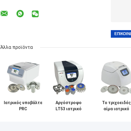
Άλλα προϊόντα
Ιατρικός υποβάλτε
Αργόστροφο
Το τριχοειδές
PRC
LT53 ιατρικό
αίμα ιατρικό
μικροϋπολογιστής-
υποβάλλει τη
υποβάλλει τη
σωλήνων H1750R
μηχανή για την
μηχανή TG12M 
σε φυγοκέντρωση
κλινική γενετική
το σύστημα