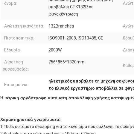
όνομα:
Ανώτ
υποβάλλει CTK132R σε
φυγοκέντρωση
Ανώτατη ικανότητα:
132Branches
Ανώτ
Πιστοποιητικό:
ISO9001: 2008, ISO13485, CE
θόρυβ
Εξουσία:
2000W
Διάστ
Διάσταση
756*856*1320mm
Καθαρ
συσκευασίας:
ηλεκτρικός υποβάλτε τη μηχανή σε φυγ
Επισημαίνω:
το κλινικό εργαστήριο υποβάλλει σε φυ
Η ιατρική αργόστροφη αυτόματη αποκάλυψη χρήσης κατεψυγμέ
Χαρακτηριστικά γνωρίσματα:
1.100% αυτόματο decapping για το κενό αίμα που συλλέγει το σωλήν
2.Suitable για το μήκος σωλήνων 100mm &75mm.