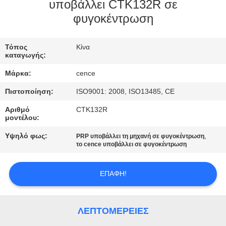
ΈΛΕΓΧΟΣ
υποβάλλει CTK132R σε
φυγοκέντρωση
ΠΟΙΌΤΗΤΑΣ
Τόπος
Κίνα
ΕΠΙΚΟΙΝΩΝΉΣΤΕ
καταγωγής:
ΜΑΖΊ
Μάρκα:
cence
ΜΑΣ
Πιστοποίηση:
ISO9001: 2008, ISO13485, CE
Αριθμό
CTK132R
ΕΙΔΉΣΕΙΣ
μοντέλου:
Υψηλό φως:
,
PRP υποβάλλει τη μηχανή σε φυγοκέντρωση
το cence υποβάλλει σε φυγοκέντρωση
ΥΠΟΘΈΣΕΙΣ
ΕΠΑΦΉ!
VR
SITEMAP
ΛΕΠΤΟΜΈΡΕΙΕΣ