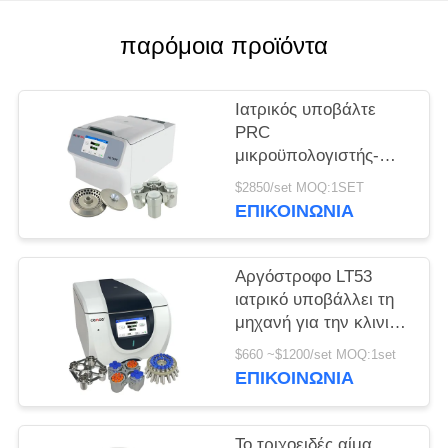
PRIVACY
παρόμοια προϊόντα
POLICY
Ιατρικός υποβάλτε
PRC
μικροϋπολογιστής-
σωλήνων H1750R σε
$2850/set MOQ:1SET
φυγοκέντρωση τη
ΕΠΙΚΟΙΝΩΝΊΑ
υψηλή ταχύτητα
σωλήνων
κατεψυγμένη
Αργόστροφο LT53
υποβάλλει
ιατρικό υποβάλλει τη
μηχανή για την κλινική
γενετική βιολογία
$660 ~$1200/set MOQ:1set
ιατρικής σε
ΕΠΙΚΟΙΝΩΝΊΑ
φυγοκέντρωση
Το τριχοειδές αίμα