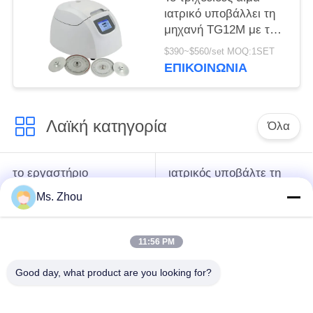
ιατρικό υποβάλλει τη
μηχανή TG12M με το
σύστημα
$390~$560/set MOQ:1SET
αυτοδιάγνωσης
ΕΠΙΚΟΙΝΩΝΊΑ
ελαττωμάτων σε
φυγοκέντρωση
Λαϊκή κατηγορία
Όλα
το εργαστήριο
ιατρικός υποβάλτε τη
υποβάλλει τη μηχανή
μηχανή σε
Ms. Zhou
σε φυγοκέντρωση
φυγοκέντρωση
11:56 PM
κατεψυγμένος
PRP PRF υποβάλλει
υποβάλτε τη μηχανή
σε φυγοκέντρωση
Good day, what product are you looking for?
σε φυγοκέντρωση