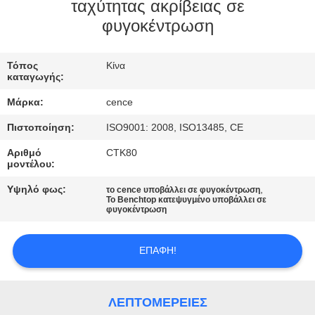
ΈΛΕΓΧΟΣ
ταχύτητας ακρίβειας σε
φυγοκέντρωση
ΠΟΙΌΤΗΤΑΣ
Τόπος
Κίνα
ΕΠΙΚΟΙΝΩΝΉΣΤΕ
καταγωγής:
ΜΑΖΊ
Μάρκα:
cence
ΜΑΣ
Πιστοποίηση:
ISO9001: 2008, ISO13485, CE
Αριθμό
CTK80
ΕΙΔΉΣΕΙΣ
μοντέλου:
Υψηλό φως:
,
το cence υποβάλλει σε φυγοκέντρωση
Το Benchtop κατεψυγμένο υποβάλλει σε
ΥΠΟΘΈΣΕΙΣ
φυγοκέντρωση
VR
ΕΠΑΦΉ!
SITEMAP
ΛΕΠΤΟΜΈΡΕΙΕΣ