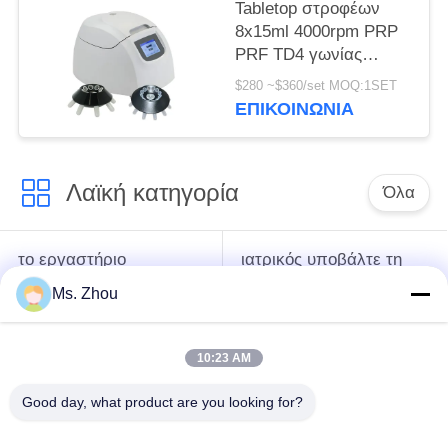
Tabletop στροφέων
8x15ml 4000rpm PRP
PRF TD4 γωνίας
αργόστροφο
$280 ~$360/set MOQ:1SET
υποβάλλει σε
ΕΠΙΚΟΙΝΩΝΊΑ
φυγοκέντρωση
Λαϊκή κατηγορία
Όλα
το εργαστήριο
ιατρικός υποβάλτε τη
υποβάλλει τη μηχανή
μηχανή σε
Ms. Zhou
σε φυγοκέντρωση
φυγοκέντρωση
10:23 AM
κατεψυγμένος
PRP PRF υποβάλλει
υποβάλτε τη μηχανή
σε φυγοκέντρωση
Good day, what product are you looking for?
σε φυγοκέντρωση