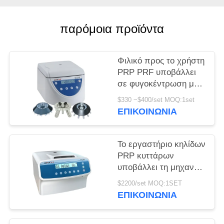
PRIVACY
παρόμοια προϊόντα
POLICY
Φιλικό προς το χρήστη
PRP PRF υποβάλλει
σε φυγοκέντρωση με
το μοναδικό
$330 ~$400/set MOQ:1set
απορροφητή
ΕΠΙΚΟΙΝΩΝΊΑ
κλονισμού
Το εργαστήριο κηλίδων
PRP κυττάρων
υποβάλλει τη μηχανή
3000r/min σε
$2200/set MOQ:1SET
φυγοκέντρωση
ΕΠΙΚΟΙΝΩΝΊΑ
υποβάλλει τον
εξοπλισμό