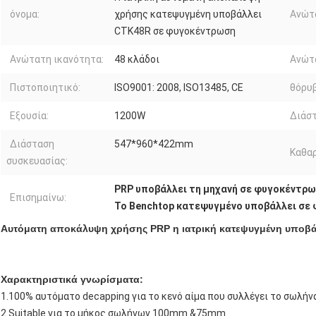
όνομα:
χρήσης κατεψυγμένη υποβάλλει
Ανώτ
CTK48R σε φυγοκέντρωση
Ανώτατη ικανότητα:
48 κλάδοι
Ανώτ
Πιστοποιητικό:
ISO9001: 2008, ISO13485, CE
θόρυβ
Εξουσία:
1200W
Διάστ
Διάσταση
547*960*422mm
Καθαρ
συσκευασίας:
PRP υποβάλλει τη μηχανή σε φυγοκέντρ
Επισημαίνω:
Το Benchtop κατεψυγμένο υποβάλλει σε
Αυτόματη αποκάλυψη χρήσης PRP η ιατρική κατεψυγμένη υποβ
Χαρακτηριστικά γνωρίσματα:
1.100% αυτόματο decapping για το κενό αίμα που συλλέγει το σωλήν
2.Suitable για το μήκος σωλήνων 100mm &75mm.