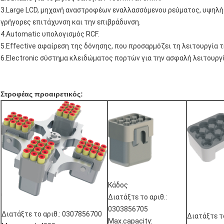
3.Large LCD, μηχανή αναστροφέων εναλλασσόμενου ρεύματος, υψηλή
γρήγορες επιτάχυνση και την επιβράδυνση.
4.Automatic υπολογισμός RCF.
5.Effective αφαίρεση της δόνησης, που προσαρμόζει τη λειτουργία 
6.Electronic σύστημα κλειδώματος πορτών για την ασφαλή λειτουργί
Στροφέας προαιρετικός:
Κάδος
Διατάξτε το αριθ.:
0303856705
Διατάξτε το αριθ.: 0307856700
Διατάξτε το
Max.capacity: