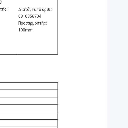
3
τής:
Διατάξτε το αριθ.:
0310856704
Προσαρμοστής:
100mm