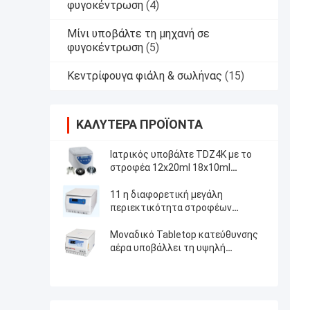
φυγοκέντρωση
(4)
Μίνι υποβάλτε τη μηχανή σε
φυγοκέντρωση
(5)
Κεντρίφουγα φιάλη & σωλήνας
(15)
ΚΑΛΎΤΕΡΑ ΠΡΟΪΌΝΤΑ
Ιατρικός υποβάλτε TDZ4K με το
στροφέα 12x20ml 18x10ml
24x10ml 4x50ml σε φυγοκέντρωση
γωνίας
11 η διαφορετική μεγάλη
περιεκτικότητα στροφέων
υποβάλλει τη υψηλή ταχύτητα σε
φυγοκέντρωση
Μοναδικό Tabletop κατεύθυνσης
αέρα υποβάλλει τη υψηλή
ταχύτητα μηχανών σε
φυγοκέντρωση