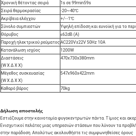
Χρονική θέτοντας σειρά
1s σε 99min59s
Σειρά θερμοκρασίας
-20~40℃
Ακρίβεια ελέγχου
+/--1℃
Σύνολο συμπιεστών
Υψηλή επίδοση και ευνοϊκή για το πε
Θόρυβος
≤62dB (Α)
Παροχή ηλεκτρικού ρεύματος
AC220V±22V 50Hz 10A
Κατανάλωση ισχύος
1200W
Διαστάσεις
470x730x380mm
(W Χ Δ Χ Χ)
Μέγεθος συσκευασίας
547x960x422mm
(W Χ Δ Χ Χ)
Καθαρό βάρος
70kg
Δήλωση αποστολής
Εστιάζουμε στην καινοτομία φυγοκεντρωτών πάντα. Τίμιος και ακερ
Ενισχυτικοί πελάτες μιας υπηρεσιών στάσεων που λύνουν τα προβλ
στην παράδοση. Απολύτως ακολουθήστε τις συμφωνηθείσες όρους