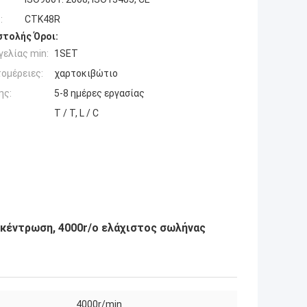
:
CTK48R
τολής Όροι:
ελίας min:
1SET
ομέρειες:
χαρτοκιβώτιο
ης:
5-8 ημέρες εργασίας
T / T, L / C
κέντρωση, 4000r/ο ελάχιστος σωλήνας
4000r/min