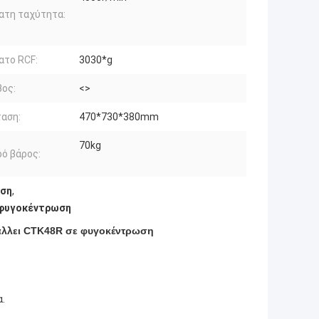
ατη ταχύτητα:
ατο RCF:
3030*g
ος:
<>
αση:
470*730*380mm
70kg
ό βάρος:
ωση
,
 φυγοκέντρωση
άλλει CTK48R σε φυγοκέντρωση
α.