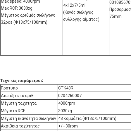
Max.speed: 4000rpm
031085670
4x12x7/5ml
Max.RCF: 3030xg
Προσαρμοσ
(Κενός σωλήνας
Μέγιστος αριθμός σωλήνων:
75mm
συλλογής αίματος)
32pcs (Φ13x75/100mm)
Τεχνικές παράμετροι:
Πρότυπο
CTK48R
Διατάξτε το αριθ.
0204260007
Μέγιστη ταχύτητα
4000rpm
Μέγιστο RCF
3030xg
Μέγιστη ικανότητα σωλήνων
48 κομμάτια (Φ13x75/100mm)
Ακρίβεια ταχύτητας
+/--30rpm