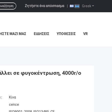
Ζητήστε ένα απόσπασμα
|
Greek
Αναζήτηση
ΉΣΤΕ ΜΑΖΊ ΜΑΣ
ΕΙΔΉΣΕΙΣ
ΥΠΟΘΈΣΕΙΣ
VR
άλλει σε φυγοκέντρωση, 4000r/ο
ς:
Κίνα
cence
ISO9001: 2008, ISO13485, CE